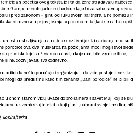
u femicida s početka ovog teksta je i ta da žene stradavaju najčešće
odice. Gorepomenute jadnice i bednice koje bi za sebe ravnopravno
poslu i pred zakonom – ginu od ruku svojih partnera, a ne pomažu i
laska ni revnosna prijavljivanja organima reda (kad se na to uopšt
 umesto ostrvljivanja na rodno senzitivni jezik i naricanja nad su
lne porodice ova dva muškarca na pozicijama moći mogli svoj slede
e da prodiskutuju sa ženama o nasilju koje one, bile vernice ili ne,
ne ili ne, doživljavaju svakodnevno.
ć u prilici da nešto poručuju i organizuju – da vide postoje li neki ko
 bi mogli da preduzmu kako tim ženama „Dani porodice“ ne bi bili d
 kao u onom starom vicu, uvaže dobronameran savet Muji koji se sl
njama u svemirskoj letelici, a koji glasi „nahrani svinje i ne diraj niš
j, kopirajterka