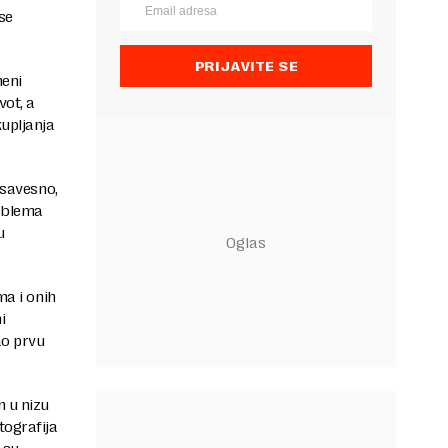
se
PRIJAVITE SE
meni
vot, a
kupljanja
 savesno,
roblema
u
ma i onih
i
ao prvu
n u nizu
tografija