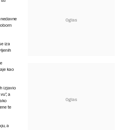
 su
z nedavne
 sobom
se iza
ljenih
je
aje kao
h izjavio
vu“, a
kako
ene te
ju, a