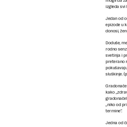
mogli da za
izgleda svi
Jedan od on
epizode u k
donosi, že
Doduše, mes
rodno senzi
svetinja i 
preterano r
pokušavaju 
sluškinje. (
Gradonačeln
kako „zdra
gradonačeln
„niko od pr
termine“.
Jedna od či