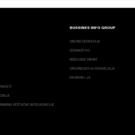
BUSSINES INFO GROUP
ONLINE EDUKACIJE
IZDAVAŠTVO
MEDIJSKE OBUKE
ORGANIZACIJA DOGADJAJA
EKONOM I JA
ATNOSTI
ŠĆENJA
RIMENU VEŠTAČKE INTELIGENCIJE