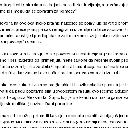
potkrepljeni i snimcima na kojima se vidi zlostavljanje, a završavaju 
ome još mogu da se obratim za pomoć?“
vora na ovo očajničko pitanje najčešće se pojavljuje savet o pro
zimena, preseljenju, pa čak i emigraciji iz zemlje da bi se sačuvao ži
o učestalosti je i predlog da se zakon uzme u svoje ruke u vidu sa
nalupavanja“ nasilnika.
ovnici ove zemlje imaju toliko poverenja u institucije koje bi trebalo
no i bez izuzetka da primenjuju njene zakone da rešenje svojih p
ežanju iz zemlje ili u zaobilaženju tih istih institucija na načine koje s
a društva kakvim se i ovo naše smatra, odavno ostavila iza sebe.
e tako crno kako bi vam se moglo učiniti iz ovih nekoliko pasusa jer i
vaju da budu pozitivna sila u sveopštem rasulu, evo recimo aktueln
nik Beograda Aleksandar Šapić koji je u vikendu iza nas organizov
ju simboličkog naziva „Dani porodice“.
 nama bi možda primetili kako je pomenuta manifestacija još jeda
h gradonačelnikovih neuspeha, a oni blagonakloniji bi na osnovu fo