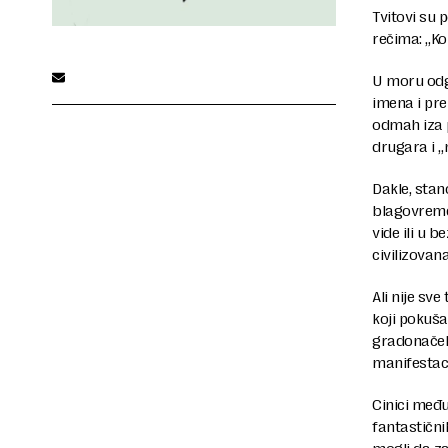
Tvitovi su 
rečima: „K
U moru odgo
imena i pre
odmah iza p
drugara i „
Dakle, stan
blagovreme
vide ili u b
civilizovan
Ali nije sv
koji pokuša
gradonačel
manifestaci
Cinici među
fantastični