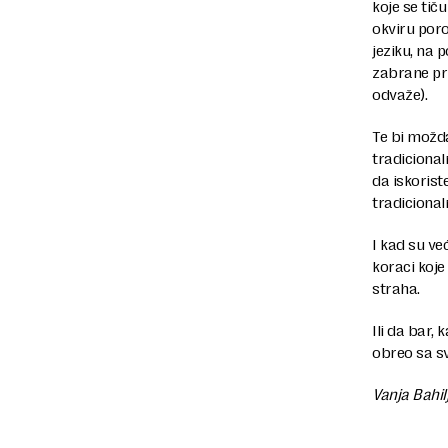
koje se tič
okviru por
jeziku, na 
zabrane pri
odvaže).
Te bi možda
tradiciona
da iskorist
tradicional
I kad su ve
koraci koje
straha.
Ili da bar,
obreo sa svi
Vanja Bahil