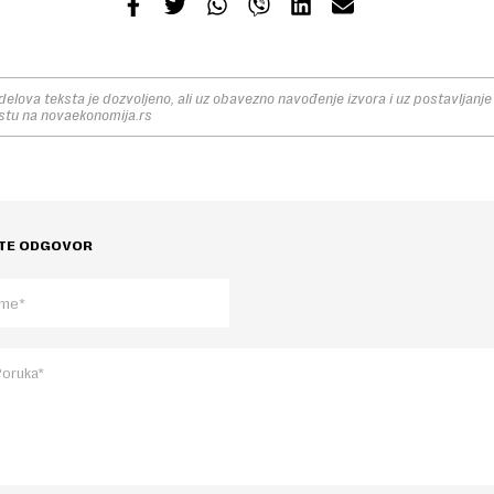
elova teksta je dozvoljeno, ali uz obavezno navođenje izvora i uz postavljanje 
stu na novaekonomija.rs
TE ODGOVOR