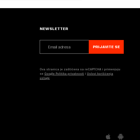
NEWSLETTER
PRIJAVITE SE
Ova stranica je zaštićena sa reCAPTCHA i primenjuju
se
Google Politika privatnosti
i
Uslovi korišćenja
usluge