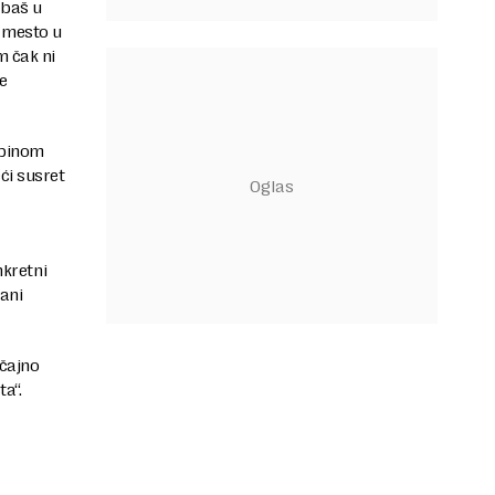
 baš u
 mesto u
m čak ni
e
dbinom
ći susret
nkretni
ani
učajno
ta“.