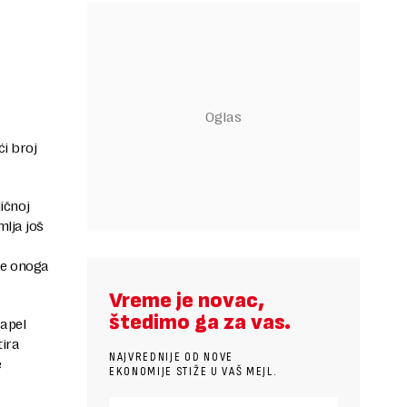
i broj
ičnoj
lja još
re onoga
Vreme je novac,
štedimo ga za vas.
 apel
tira
NAJVREDNIJE OD NOVE
e
EKONOMIJE STIŽE U VAŠ MEJL.