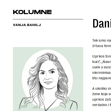
KOLUMNE
Dani
VANJA BAHILJ
Tek smo na 
žrtava fem
Uprkos tom
kući“, „Nas
uvek u svo
inkriminis
što najpani
A ukoliko i
žene koja s
uprkos zabr
verbalno i f