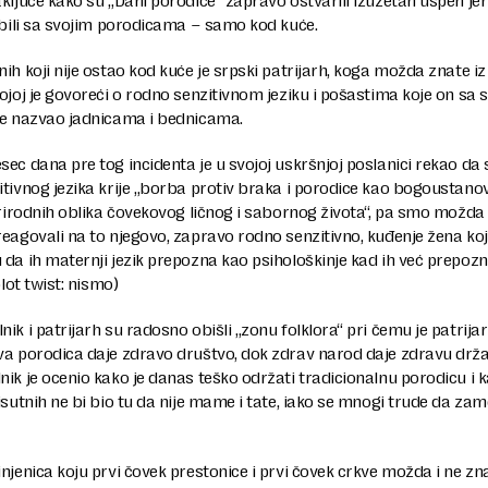
ključe kako su „Dani porodice“ zapravo ostvarili izuzetan uspeh jer
 bili sa svojim porodicama – samo kod kuće.
ih koji nije ostao kod kuće je srpski patrijarh, koga možda znate i
ojoj je govoreći o rodno senzitivnom jeziku i pošastima koje on sa
ne nazvao jadnicama i bednicama.
ec dana pre tog incidenta je u svojoj uskršnjoj poslanici rekao da 
tivnog jezika krije „borba protiv braka i porodice kao bogoustanov
prirodnih oblika čovekovog ličnog i sabornog života“, pa smo možda
eagovali na to njegovo, zapravo rodno senzitivno, kuđenje žena ko
da ih maternji jezik prepozna kao psihološkinje kad ih već prepozn
plot twist: nismo)
ik i patrijarh su radosno obišli „zonu folklora“ pri čemu je patrijar
va porodica daje zdravo društvo, dok zdrav narod daje zdravu drža
ik je ocenio kako je danas teško održati tradicionalnu porodicu i 
isutnih ne bi bio tu da nije mame i tate, iako se mnogi trude da zam
njenica koju prvi čovek prestonice i prvi čovek crkve možda i ne zna