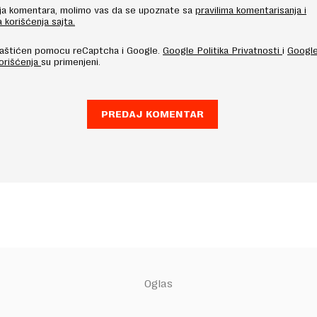
nja komentara, molimo vas da se upoznate sa
pravilima komentarisanja i
a korišćenja sajta.
 zaštićen pomocu reCaptcha i Google.
Google Politika Privatnosti
i
Googl
Korišćenja
su primenjeni.