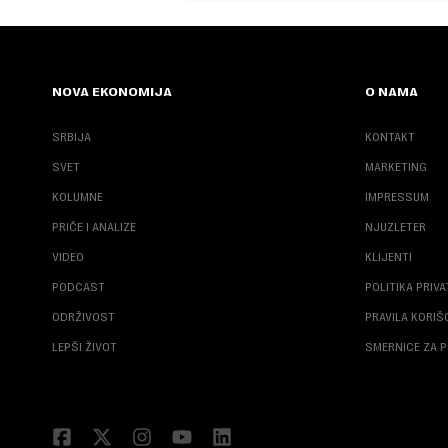
NOVA EKONOMIJA
O NAMA
SRBIJA
KONTAKT
SVET
MARKETING
KOLUMNE
IMPRESSUM
PRIČE I ANALIZE
NJUZLETER
VIDEO
KLIJENTI
PODCAST
POLITIKA PRIV
ODRŽIVOST
PRAVILA KORI
LEPŠI ŽIVOT
SMERNICE ZA P