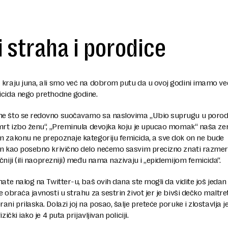
 straha i porodice
kraju juna, ali smo već na dobrom putu da u ovoj godini imamo već
icida nego prethodne godine.
e što se redovno suočavamo sa naslovima „Ubio suprugu u porod
mrt izbo ženu“, „Preminula devojka koju je upucao momak“ naša zem
m zakonu ne prepoznaje kategoriju femicida, a sve dok on ne bude
an kao posebno krivično delo nećemo sasvim precizno znati razme
čniji (ili naoprezniji) među nama nazivaju i „epidemijom femicida“.
mate nalog na Twitter-u, baš ovih dana ste mogli da vidite još jedan
e obraća javnosti u strahu za sestrin život jer je bivši dečko maltre
ani prilaska. Dolazi joj na posao, šalje preteće poruke i zlostavlja j
izički iako je 4 puta prijavljivan policiji.