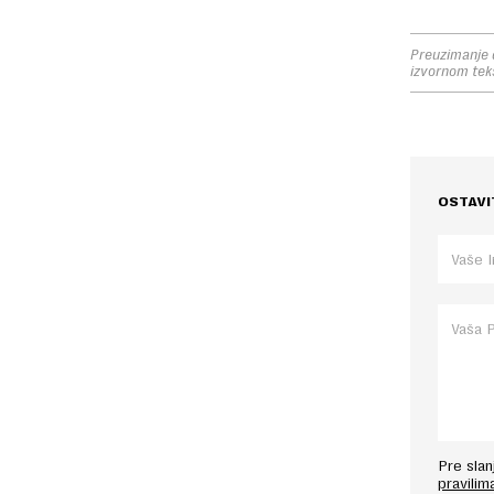
Preuzimanje d
izvornom tek
OSTAVI
Pre sla
pravilim