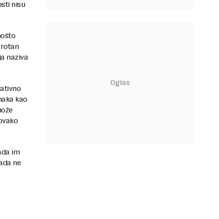
sti nisu
pošto
protan
ja naziva
ativno
anaka kao
može
 ovako
kada im
sada ne