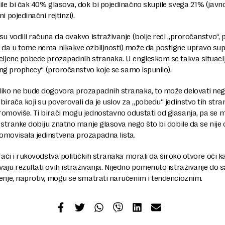
ile bi čak 40% glasova, dok bi pojedinačno skupile svega 21% (javno
i pojedinačni rejtinzi).
su vodili računa da ovakvo istraživanje (bolje reći „proročanstvo“, 
i da u tome nema nikakve ozbiljnosti) može da postigne upravo su
željene pobede prozapadnih stranaka. U engleskom se takva situaci
lling prophecy“ (proročanstvo koje se samo ispunilo).
liko ne bude dogovora prozapadnih stranaka, to može delovati neg
birača koji su poverovali da je uslov za „pobedu“ jedinstvo tih str
romoviše. Ti birači mogu jednostavno odustati od glasanja, pa se 
e stranke dobiju znatno manje glasova nego što bi dobile da se nije
omovisala jedinstvena prozapadna lista.
irači i rukovodstva političkih stranaka morali da široko otvore oči 
aju rezultati ovih istraživanja. Nijedno pomenuto istraživanje do 
enje, naprotiv, mogu se smatrati naručenim i tendencioznim.