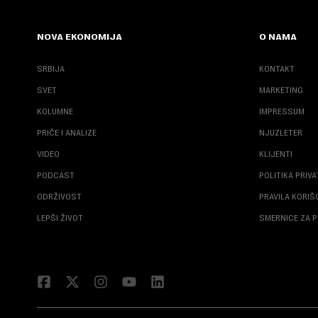
NOVA EKONOMIJA
O NAMA
SRBIJA
KONTAKT
SVET
MARKETING
KOLUMNE
IMPRESSUM
PRIČE I ANALIZE
NJUZLETER
VIDEO
KLIJENTI
PODCAST
POLITIKA PRIV
ODRŽIVOST
PRAVILA KORI
LEPŠI ŽIVOT
SMERNICE ZA P