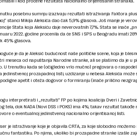
 omašili i kod procene rezultata nacionalno orijentisanih stranaka.
utku posebnu sumnju izazivaju rezultati istraživanja Faktora plus, 
j“ stanci Mikija Aleksića dao čak 5,9% glasova. Još manje je vero
encije Stata koja Aleksiću daje neverovatnih 7,7%. Stata se inače „pr
anuaru 2022. godine procenila da će SNS i SPS u Beogradu imati 28%
ak 45% glasova.
guće je da je Aleksić budućnost naše političke scene, koja je blesn
ri meseca od napuštanja Narodne stranke, ali se plašimo da je u p
o. U trenutku kada se (očigledno vrlo mučno) pregovara o raspodel
 jedinstvenoj prozapadnoj listi, uzdizanje u nebesa Aleksića može
odigne apetit i oteža dogovor o formiranju (inače prilično nezgra
ogu interpretirati i „rezultati“ FP po kojima koalicija Dveri i Zavetni
og tela, dok NADA (Novi DSS i POKS) ima 4%; takav rezultat takođe
vore o eventualnoj jedinstvenoj nacionalno orijentisanoj listi.
er je istraživanje koje je objavila CRTA, za koje slobodno možemo 
čnu fantastiku. Po njima, ukoliko bi prozapadne stranke izašle za