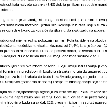
rednost koju najveća stranka (SNS) dobija prilikom raspodele man
sistemu.
ogo opasnije za vlast, jeste mogućnost da nastup opozicije u dva 
ofilisana bloka motiviše i jedan broj kolebljivih birača, koji nisu za 
se opredele tačno za koga će da glasaju, da ipak izađu na izbore.
gućnost nije nerealna, pokazuje i primer Poljske, gde je na oktob
beležena neočekivano visoka izlaznost od 74,4%, koja je čak za 12,
a prethodnim izborima. Ti dosad pasivni birači, po svemu sudeći 
a vladajući PIS više nema nikakvu mogućnost da sastavi vladu.
olitičkoj igri pred ove izbore posebnu ulogu imaju istraživanja javn
od formiranja predizbornih koalicija stranke moraju da unapred „p
riterijum za to bi trebalo da bude istraživanje javnog mnjenja. I tu n
r u Srbiji već godinama nedostaju respektabilne agencije koje se ti
 tajna da je najsposobnija agencija za istraživanje IPSOS „rezervisa
 kojima neprestano meri rejting. Doduše, ni oni se nisu preterano p
im izborima kada su za čak 7,2% precenili izborni rezultat napred