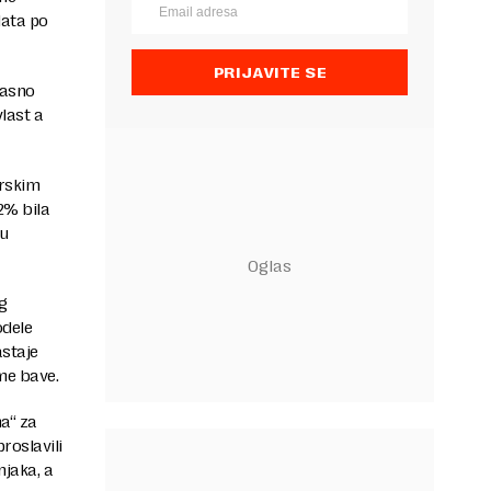
data po
PRIJAVITE SE
jasno
vlast a
arskim
2% bila
su
og
odele
astaje
me bave.
na“ za
roslavili
njaka, a