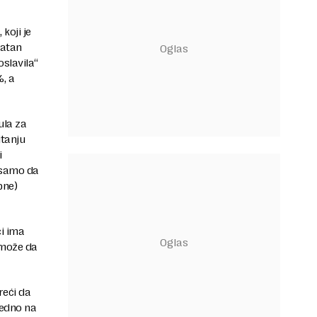
koji je
vatan
oslavila“
, a
ula za
itanju
i
 samo da
pne)
ci ima
 može da
reći da
jedno na