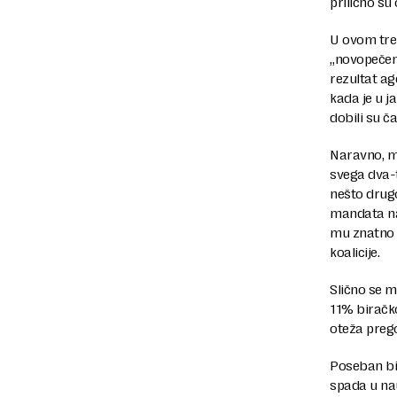
prilično su
U ovom tren
„novopečeno
rezultat ag
kada je u j
dobili su č
Naravno, mo
svega dva-t
nešto drug
mandata na
mu znatno p
koalicije.
Slično se m
11% biračk
oteža prego
Poseban bis
spada u nau