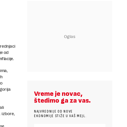
rednjaci
je od
flacije.
ima,
ih
no
gorija
Vreme je novac,
štedimo ga za vas.
ali
NAJVREDNIJE OD NOVE
 izbore,
EKONOMIJE STIŽE U VAŠ MEJL.
ime