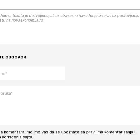
elova teksta je dozvoljeno, ali uz obavezno navođenje izvora i uz postavljanje 
stu na novaekonomija.rs
TE ODGOVOR
nja komentara, molimo vas da se upoznate sa
pravilima komentarisanja i
a korišćenja sajta.