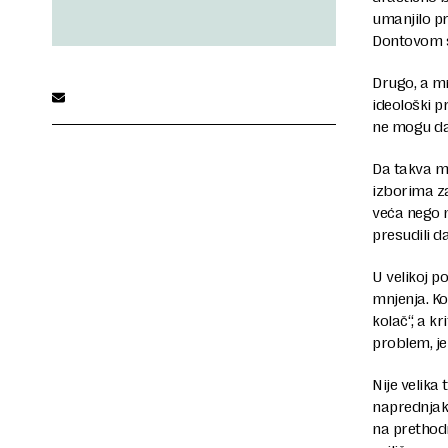
umanjilo p
Dontovom 
Drugo, a mn
ideološki pr
ne mogu da 
Da takva mo
izborima za
veća nego n
presudili d
U velikoj p
mnjenja. K
kolač“, a k
problem, je
Nije velika
naprednjake
na prethodn