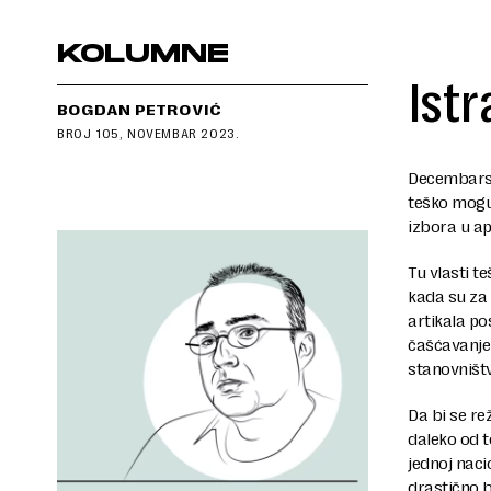
KOLUMNE
Istr
BOGDAN PETROVIĆ
BROJ 105, NOVEMBAR 2023.
Decembarsk
teško mogu 
izbora u ap
Tu vlasti t
kada su za
artikala p
čašćavanje 
stanovništv
Da bi se re
daleko od t
jednoj naci
drastično b