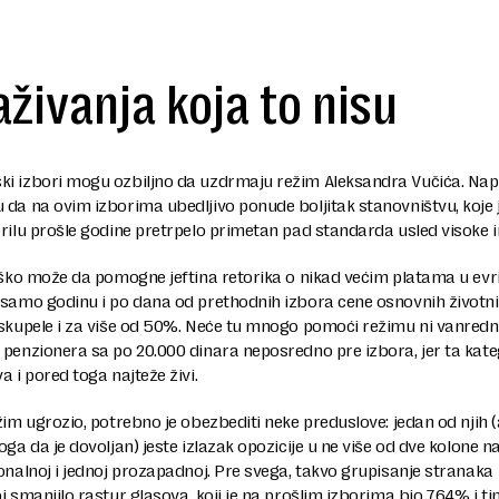
aživanja koja to nisu
i izbori mogu ozbiljno da uzdrmaju režim Aleksandra Vučića. Nap
da na ovim izborima ubedljivo ponude boljitak stanovništvu, koje 
rilu prošle godine pretrpelo primetan pad standarda usled visoke in
eško može da pomogne jeftina retorika o nikad većim platama u evr
 samo godinu i po dana od prethodnih izbora cene osnovnih životn
oskupele i za više od 50%. Neće tu mnogo pomoći režimu ni vanred
penzionera sa po 20.000 dinara neposredno pre izbora, jer ta kate
a i pored toga najteže živi.
žim ugrozio, potrebno je obezbediti neke preduslove: jedan od njih (
oga da je dovoljan) jeste izlazak opozicije u ne više od dve kolone na
onalnoj i jednoj prozapadnoj. Pre svega, takvo grupisanje stranaka
i smanjilo rastur glasova, koji je na prošlim izborima bio 7,64% i t