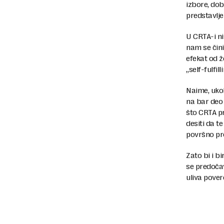
izbore, dob
predstavljen
U CRTA-i ni
nam se čin
efekat od 
„self-fulfi
Naime, uko
na bar deo 
što CRTA p
desiti da t
površno pr
Zato bi i b
se predočav
uliva pover