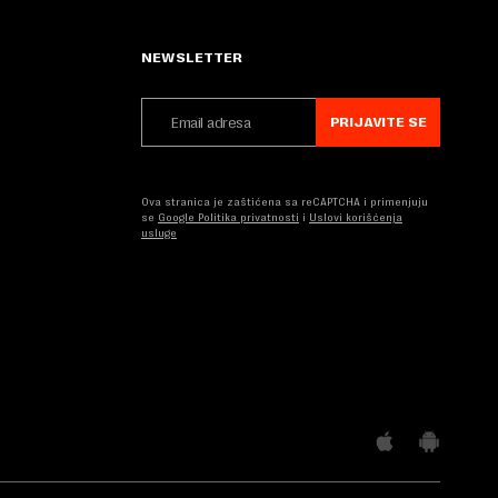
NEWSLETTER
PRIJAVITE SE
Ova stranica je zaštićena sa reCAPTCHA i primenjuju
se
Google Politika privatnosti
i
Uslovi korišćenja
usluge