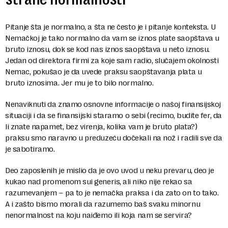
Pitanje šta je normalno, a šta ne često je i pitanje konteksta. U
Nemačkoj je tako normalno da vam se iznos plate saopštava u
bruto iznosu, dok se kod nas iznos saopštava u neto iznosu.
Jedan od direktora firmi za koje sam radio, slučajem okolnosti
Nemac, pokušao je da uvede praksu saopštavanja plata u
bruto iznosima. Jer mu je to bilo normalno.
Nenaviknuti da znamo osnovne informacije o našoj finansijskoj
situaciji i da se finansijski staramo o sebi (recimo, budite fer, da
li znate napamet, bez virenja, kolika vam je bruto plata?)
praksu smo naravno u preduzeću dočekali na nož i radili sve da
je sabotiramo.
Deo zaposlenih je mislio da je ovo uvod u neku prevaru, deo je
kukao nad promenom sui generis, ali niko nije rekao sa
razumevanjem – pa to je nemačka praksa i da zato on to tako.
A i zašto bismo morali da razumemo baš svaku minornu
nenormalnost na koju naiđemo ili koja nam se servira?