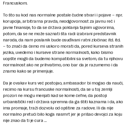
Francuskom.
To što su kod nas normalne postale čudne stvari i pojave – npr.
korupcija, arbitrarna pravda, neodgovornost za javnu reč i
javne finansije, to da se država poklanja tajnim ugovorima,
potom, da se ne može saznati šta radi izabrani predstavnik
naroda, da nam poslanik bude osuđivani ratni zločinac itd. itd.
– to znači da ćemo mi uskoro morati da, pored kurseva stranih
jezika, uvedemo i kurseve strane normalnosti, kako bismo
uopšte mogli da budemo kompatibilni sa svetom, da tu njihovu
normalnost ako ne prihvatimo, ono bar da je razumemo i da
znamo kako se primenjuje.
Da je ovakav kurs već postojao, ambasador bi mogao da nauči,
recimo na kursu francuske normalnosti, da se u toj zemlji
prozori ne mogu menjati kad se kome ćefne, da postoji
urbanistički red i država spremna da ga štiti kaznama i da, ako
ima promaje, traži dozvolu od opštine za radove. Ili da nije
normalno pretući bilo koga nasmrt jer je prišao devojci za koju
nije znao da ti je cura …