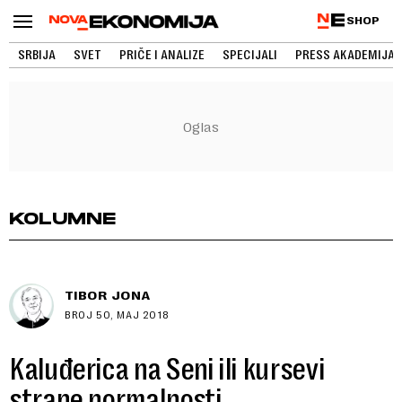
SHOP
SRBIJA
SVET
PRIČE I ANALIZE
SPECIJALI
PRESS AKADEMIJA
KOLUMNE
TIBOR JONA
BROJ 50, MAJ 2018
Kaluđerica na Seni ili kursevi
strane normalnosti