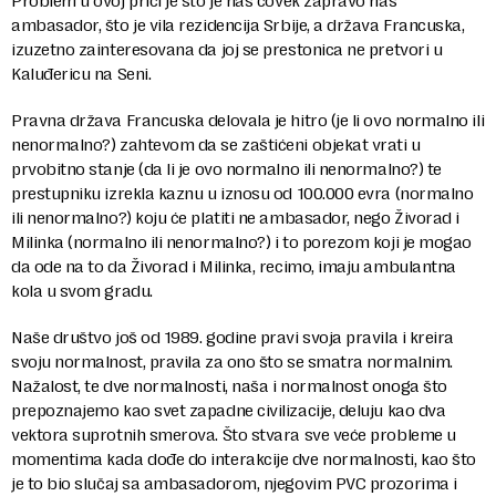
Problem u ovoj priči je što je naš čovek zapravo naš
ambasador, što je vila rezidencija Srbije, a država Francuska,
izuzetno zainteresovana da joj se prestonica ne pretvori u
Kaluđericu na Seni.
Pravna država Francuska delovala je hitro (je li ovo normalno ili
nenormalno?) zahtevom da se zaštićeni objekat vrati u
prvobitno stanje (da li je ovo normalno ili nenormalno?) te
prestupniku izrekla kaznu u iznosu od 100.000 evra (normalno
ili nenormalno?) koju će platiti ne ambasador, nego Živorad i
Milinka (normalno ili nenormalno?) i to porezom koji je mogao
da ode na to da Živorad i Milinka, recimo, imaju ambulantna
kola u svom gradu.
Naše društvo još od 1989. godine pravi svoja pravila i kreira
svoju normalnost, pravila za ono što se smatra normalnim.
Nažalost, te dve normalnosti, naša i normalnost onoga što
prepoznajemo kao svet zapadne civilizacije, deluju kao dva
vektora suprotnih smerova. Što stvara sve veće probleme u
momentima kada dođe do interakcije dve normalnosti, kao što
je to bio slučaj sa ambasadorom, njegovim PVC prozorima i