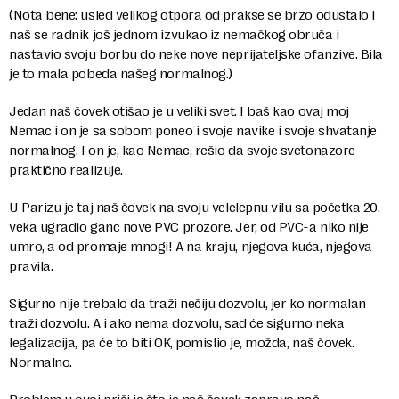
(Nota bene: usled velikog otpora od prakse se brzo odustalo i
naš se radnik još jednom izvukao iz nemačkog obruča i
nastavio svoju borbu do neke nove neprijateljske ofanzive. Bila
je to mala pobeda našeg normalnog.)
Jedan naš čovek otišao je u veliki svet. I baš kao ovaj moj
Nemac i on je sa sobom poneo i svoje navike i svoje shvatanje
normalnog. I on je, kao Nemac, rešio da svoje svetonazore
praktično realizuje.
U Parizu je taj naš čovek na svoju velelepnu vilu sa početka 20.
veka ugradio ganc nove PVC prozore. Jer, od PVC-a niko nije
umro, a od promaje mnogi! A na kraju, njegova kuća, njegova
pravila.
Sigurno nije trebalo da traži nečiju dozvolu, jer ko normalan
traži dozvolu. A i ako nema dozvolu, sad će sigurno neka
legalizacija, pa će to biti OK, pomislio je, možda, naš čovek.
Normalno.