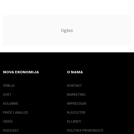
NOVA EKONOMIJA
O NAMA
SRBIJA
KONTAKT
SVET
MARKETING
KOLUMNE
IMPRESSUM
PRIČE I ANALIZE
NJUZLETER
VIDEO
KLIJENTI
PODCAST
POLITIKA PRIVATNOSTI