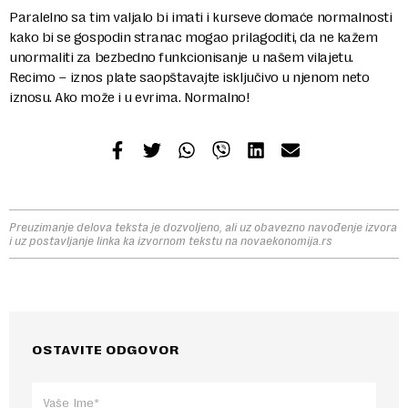
Paralelno sa tim valjalo bi imati i kurseve domaće normalnosti
kako bi se gospodin stranac mogao prilagoditi, da ne kažem
unormaliti za bezbedno funkcionisanje u našem vilajetu.
Recimo – iznos plate saopštavajte isključivo u njenom neto
iznosu. Ako može i u evrima. Normalno!
Preuzimanje delova teksta je dozvoljeno, ali uz obavezno navođenje izvora
i uz postavljanje linka ka izvornom tekstu na novaekonomija.rs
OSTAVITE ODGOVOR