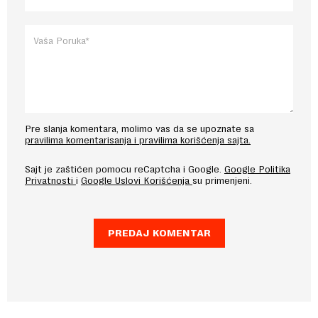
Pre slanja komentara, molimo vas da se upoznate sa
pravilima komentarisanja i pravilima korišćenja sajta.
Sajt je zaštićen pomocu reCaptcha i Google.
Google Politika
Privatnosti
i
Google Uslovi Korišćenja
su primenjeni.