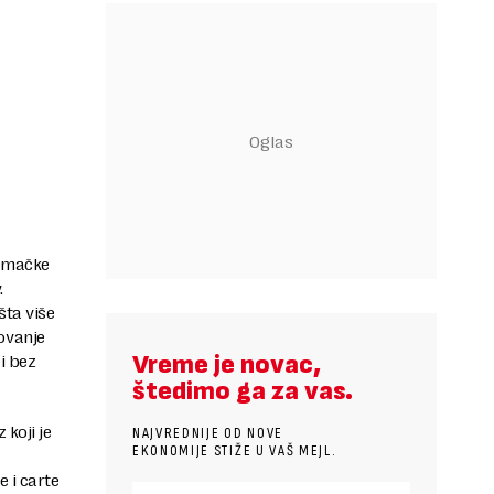
nemačke
.
šta više
ovanje
Vreme je novac,
i bez
štedimo ga za vas.
 koji je
NAJVREDNIJE OD NOVE
EKONOMIJE STIŽE U VAŠ MEJL.
 i carte