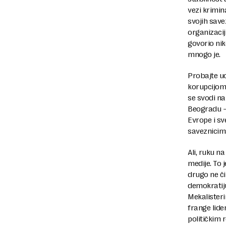
vezi krimina
svojih sav
organizacij
govorio nik
mnogo je.
Probajte uo
korupcijom 
se svodi na
Beogradu – 
Evrope i sv
saveznicima
Ali, ruku n
medije. To 
drugo ne č
demokratiju
Mekalister
frange lide
političkim 