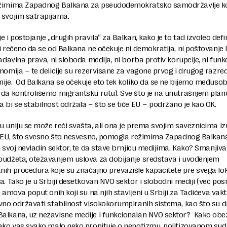
žimima Zapadnog Balkana za pseudodemokratsko samodržavlje k
 svojim satrapijama.
e i postojanje „drugih pravila“ za Balkan, kako je to tad izvoleo defi
i rečeno da se od Balkana ne očekuje ni demokratija, ni poštovanje 
ladavina prava, ni sloboda medija, ni borba protiv korupcije, ni fun
nomija – te delicije su rezervisane za vagone prvog i drugog razre
ije. Od Balkana se očekuje eto tek koliko da se ne bijemo međusob
 da kontrolišemo migrantsku rutu). Sve što je na unutrašnjem plan
 bi se stabilnost održala – što se tiče EU – podržano je kao OK.
 uniju se može reći svašta, ali ona je prema svojim saveznicima i
je EU, što svesno što nesvesno, pomogla režimima Zapadnog Balkan
i svoj nevladin sektor, te da stave brnjicu medijima. Kako? Smanjiv
budžeta, otežavanjem uslova za dobijanje sredstava i uvođenjem
ih procedura koje su značajno prevazišle kapacitete pre svega lo
a. Tako je u Srbiji desetkovan NVO sektor i slobodni mediji (već pos
h amova poput onih koji su na njih stavljeni u Srbiji za Tadićeva vakt
ivno održavati stabilnost visokokorumpiranih sistema, kao što su 
alkana, uz nezavisne medije i funkcionalan NVO sektor? Kako obe
 ako vas svako malo neko propituje o nepotizmu, politizovanom sud