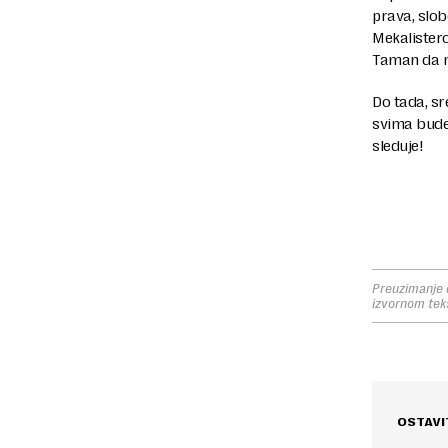
prava, slob
Mekalistero
Taman da n
Do tada, s
svima bude,
sleduje!
Preuzimanje d
izvornom tek
OSTAVI