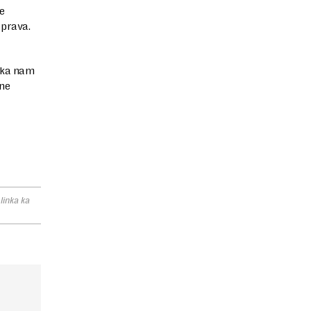
e
 prava.
neka nam
 ne
linka ka