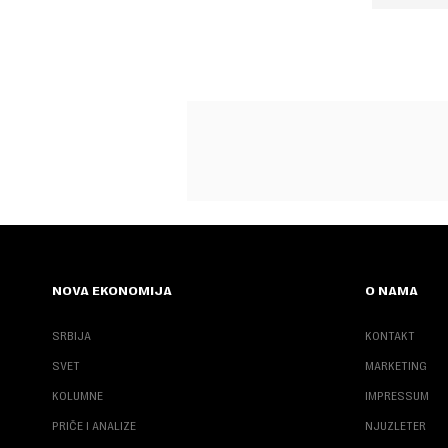
NOVA EKONOMIJA
O NAMA
SRBIJA
KONTAKT
SVET
MARKETING
KOLUMNE
IMPRESSUM
PRIČE I ANALIZE
NJUZLETER