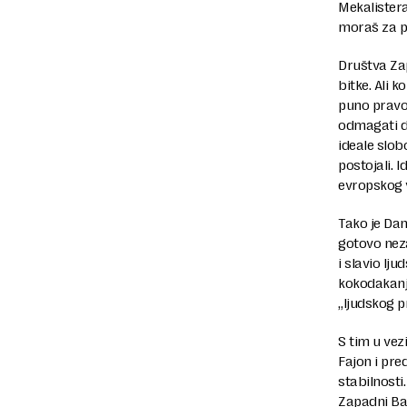
Mekalistera
moraš za p
Društva Zap
bitke. Ali 
puno pravo 
odmagati de
ideale slobod
postojali. 
evropskog v
Tako je Dan
gotovo neza
i slavio lj
kokodakanje
„ljudskog p
S tim u vez
Fajon i pr
stabilnosti
Zapadni Bal