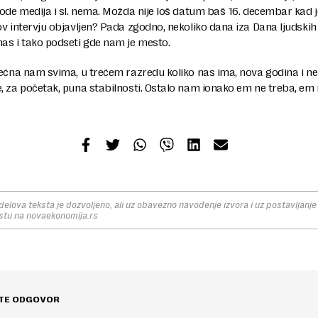
ode medija i sl. nema. Možda nije loš datum baš 16. decembar kad j
v intervju objavljen? Pada zgodno, nekoliko dana iza Dana ljudskih
as i tako podseti gde nam je mesto.
rećna nam svima, u trećem razredu koliko nas ima, nova godina i 
 za početak, puna stabilnosti. Ostalo nam ionako em ne treba, em
elova teksta je dozvoljeno, ali uz obavezno navođenje izvora i uz postavljanje 
stu na novaekonomija.rs
TE ODGOVOR