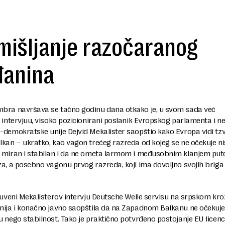
mišljanje razočaranog
đanina
bra navršava se tačno godinu dana otkako je, u svom sada već
 intervjuu, visoko pozicionirani poslanik Evropskog parlamenta i 
demokratske unije Dejvid Mekalister saopštio kako Evropa vidi tzv
kan – ukratko, kao vagon trećeg razreda od kojeg se ne očekuje ni
 miran i stabilan i da ne ometa larmom i međusobnim klanjem put
a, a posebno vagonu prvog razreda, koji ima dovoljno svojih briga 
čuveni Mekalisterov intervju Deutsche Welle servisu na srpskom kroz
nija i konačno javno saopštila da na Zapadnom Balkanu ne očekuje
 nego stabilnost. Tako je praktično potvrđeno postojanje EU licence