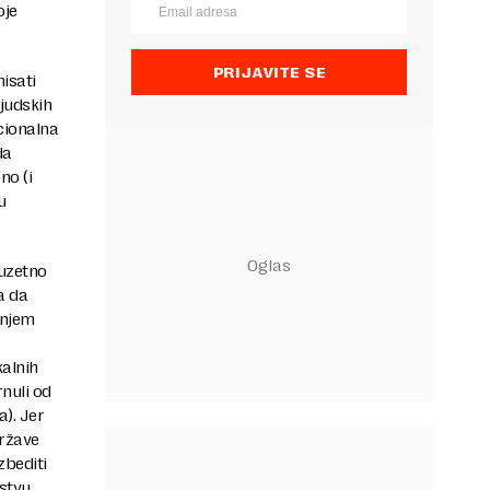
oje
PRIJAVITE SE
nisati
ljudskih
kcionalna
da
no (i
u
zuzetno
a da
anjem
kalnih
rnuli od
a). Jer
države
zbediti
stvu,