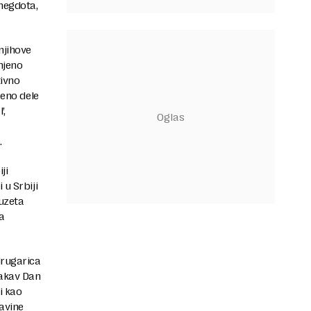
anegdota,
njihove
njeno
tivno
reno dele
’,
.
ji
 u Srbiji
auzeta
a
drugarica
kakav Dan
i kao
davine