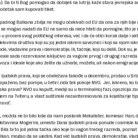
). Da bi ti Bog pomogao da dobiješ na lutriji, kaže stara jevrejska 
očetak sam kupovati tiket.
adnog Balkana zbilja ne mogu očekivati od EU da ona za njih bije 
ko se mogao nadati da EU ne samo da neće hteti da pomogne, što je 
u proceni svog političkog interesa, već i da će otići korak dalje i ak
lovima društva koji su joj jedini iskreni saveznici i koji sa njom isk
e, vladavine prava i demokratije. Ili, tačnije, koji su delili. Dok su, je l
Ideale sada rezervisane isključivo za vagone prvog i drugog razreda
oza i ideale koje ako želite da uživate, možete, ali nakon emigracije
 ljudskih prava, koji se obeležava takođe u decembru, prošao u Srbi
paženo, bez pompe, u četiri zida tek pokoje NVO. Jer, iskreno, ko bi
udska prava? NVO su kaputt, mediji su u terminalnoj fazi, opozicija z
m na Tviteru, a vlast suštinski nezainteresovana za koještarije tip
rava“.
i, možda ne bi bilo loše da nam poslanik Mekalister, komesar Han, 
edstavnica Mogerini, umesto Dana ljudskih prava ponude i osmisle 
. Bila bi to još jedna tačka oko koje bi vagon trećeg razreda, poznat 
kan, mogao da se ujedini. Kad već ljudskih prava, demokratije, vla