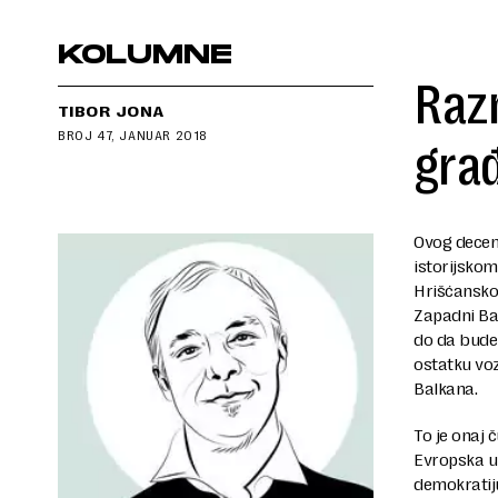
KOLUMNE
Raz
TIBOR JONA
BROJ 47, JANUAR 2018
gra
Ovog decem
istorijskom
Hrišćansko-
Zapadni Bal
do da bude
ostatku voz
Balkana.
To je onaj 
Evropska u
demokratiju