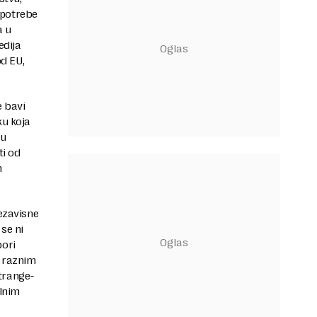
a potrebe
a u
edija
od EU,
e bavi
ku koja
 u
ti od
m
nezavisne
 se ni
bori
o raznim
trange-
alnim