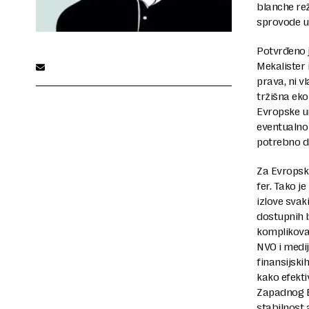
blanche re
sprovode u
Potvrđeno j
Mekalister 
prava, ni v
tržišna eko
Evropske un
eventualno
potrebno da
Za Evropsku
fer. Tako 
izlove svak
dostupnih 
komplikovan
NVO i medij
finansijski
kako efekt
Zapadnog B
stabilnost