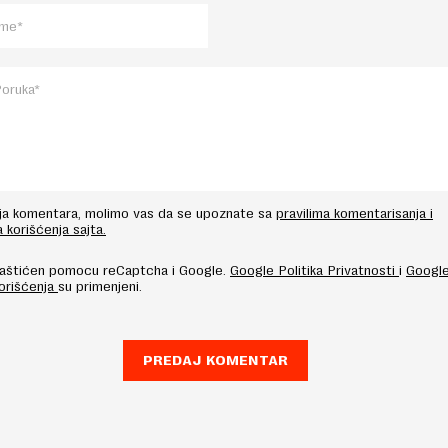
nja komentara, molimo vas da se upoznate sa
pravilima komentarisanja i
a korišćenja sajta.
 zaštićen pomocu reCaptcha i Google.
Google Politika Privatnosti
i
Googl
Korišćenja
su primenjeni.