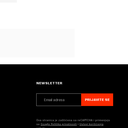
NEWSLETTER
PRIJAVITE SE
Ova stranica je zaštićena sa reCAPTCHA i primenjuju
se
Google Politika privatnosti
i
Uslovi korišćenja