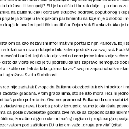
la i države ili korupciji? EU je tu otišla i i korak dalje – pa danas z
eznika na Balkanu čak i održava skupove podrške, poput onog skup
i prijatelja Srbije u Evropskom parlamentu na kojem je o slobodi m
o drugi do uvaženi politički analitičar Dejan Vuk Stanković. Ako je i 
stalom da kao nezavisni informativni portal iz npr. Pančeva, koji s
na lokalnom nivou, dobijete bilo kakvu podršku za svoj rad. Podrš
 mesečni budžet koji često nije veći od cene jedne luksuznije večere
čisto da vidite koliko je tu podršku danas zapravo nemoguće dobi
eta i koliko ne želi da tako „drma kavez“ svojim zapadnobalkanski
 i ugrožava Svetu Stabilnost.
a srce, nije zadatak Evrope da Balkanu obezbedi jak civilni sektor i 
je zadatak građana. A tim građanima, što se isto mora reći, ni jedno
ini baš preko potrebnim. Ova nespremnost Balkana da sam sebi iz
, vladavinu prava i borbu protiv korupcije, samo je olakšala posa
ima da posle dvadesetak godina žive muke sa zapadnobalkanskim 
rčićima, konačno dignu ruke od našeg regiona i proglase ga specij
rezervatom pod zaštitom EU u kojem važe „druga pravila“ (citat