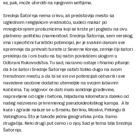
se, pak, može utvrditi na njegovim selfijima.
Srednja Šatornja nema crkvu, ali predstavlja mesto sa
izglednom religijskom vrednošću, sudeći makar po
mnogobrojnim prolaznicima koji se krste pri pogledu na ovu
platneno-političku znamenitost. Srednja Šatornja, sem verskog,
ima i specifični turistički potencijal, jer je svakim danom sve
spremnija da prihvati turiste iz Severne Koreje, zemlje čiji šatori
preklinju da i oni budu na taj način povlašćeni ulogom u
Odbrani Rukovodstva. Tu sad, naravno ostaje i finalno pitanje:
da li će šatori Srednje Šatornje ostati toliko dugo na svom
trenutnom mestu, a da bi se svi ovi potencijali ostvarili i sve
navedene osobine dodatno utemeljile na svojim labavim
kočićima. Taj odgovor će dati malo solidnije građevine,
napravljene od cigle i betona, hiljadama kilometara daleko od
našeg neizvesno privremenog pseudoideološkog kampa.
A te
kuće i zgrade nalaze se u Briselu, Berlinu, Moskvi, Pekingu ili
Vašingtonu. Što je takođe jedna geografska priča. Samo
drugačija. Neki drugi put ćemo i o njoj. Sad je tema bila Srednja
Šatornja.