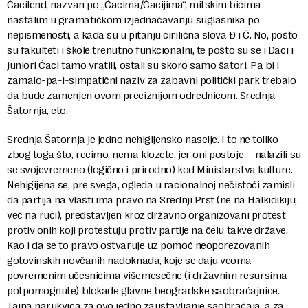
Ćacilend, nazvan po „Ćacima/Ćacijima“, mitskim bićima
nastalim u gramatičkom izjednačavanju suglasnika po
nepismenosti, a kada su u pitanju ćirilična slova Đ i Ć. No, pošto
su fakulteti i škole trenutno funkcionalni, te pošto su se i Đaci i
juniori Ćaci tamo vratili, ostali su skoro samo šatori. Pa bi i
zamalo-pa-i-simpatični naziv za zabavni politički park trebalo
da bude zamenjen ovom preciznijom odrednicom. Srednja
Šatornja, eto.
Srednja Šatornja je jedno nehigijensko naselje. I to ne toliko
zbog toga što, recimo, nema klozete, jer oni postoje – nalazili su
se svojevremeno (logično i prirodno) kod Ministarstva kulture.
Nehigijena se, pre svega, ogleda u racionalnoj nečistoći zamisli
da partija na vlasti ima pravo na Srednji Prst (ne na Halkidikiju,
već na ruci), predstavljen kroz državno organizovani protest
protiv onih koji protestuju protiv partije na čelu takve države.
Kao i da se to pravo ostvaruje uz pomoć neoporezovanih
gotovinskih novčanih nadoknada, koje se daju veoma
povremenim učesnicima višemesečne (i državnim resursima
potpomognute) blokade glavne beogradske saobraćajnice.
Tajna narukvica za ovo jedno zaustavljanje saobraćaja, a za