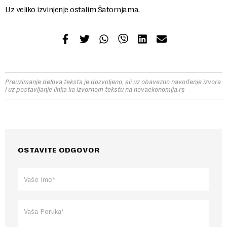
Uz veliko izvinjenje ostalim Šatornjama.
Preuzimanje delova teksta je dozvoljeno, ali uz obavezno navođenje izvora
i uz postavljanje linka ka izvornom tekstu na novaekonomija.rs
OSTAVITE ODGOVOR