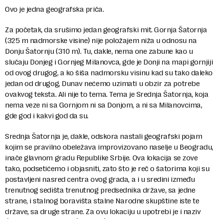
Ovo je jedna geografska priča.
Za početak, da srušimo jedan geografski mit. Gornja Šatornja
(325 m nadmorske visine) nije položajem niža u odnosu na
Donju Šatornju (310 m). Tu, dakle, nema one zabune kao u
slučaju Donjeg i Gornjeg Milanovca, gde je Donji na mapi gornjiji
od ovog drugog, a ko šiša nadmorsku visinu kad su tako daleko
jedan od drugog, Dunav nećemo uzimati u obzir za potrebe
ovakvog teksta. Ali nije to tema. Tema je Srednja Šatornja, koja
nema veze ni sa Gornjom ni sa Donjom, a ni sa Milanovcima,
gde god i kakvi god da su.
Srednja Šatornja je, dakle, odskora nastali geografski pojam
kojim se pravilno obeležava improvizovano naselje u Beogradu,
inače glavnom gradu Republike Srbije. Ova lokacija se zove
tako, podsetićemo i objasniti, zato što je reč o šatorima koji su
postavljeni nasred centra ovog grada, a i u sredini između
trenutnog sedišta trenutnog predsednika države, sa jedne
strane, i stalnog boravišta stalne Narodne skupštine iste te
države, sa druge strane. Za ovu lokaciju u upotrebi je i naziv