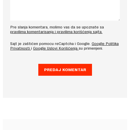
Pre slanja komentara, molimo vas da se upoznate sa
pravilima komentarisanja i pravilima korišćenja sajta.
Sajt je zaštićen pomocu reCaptcha i Google.
Google Politika
Privatnosti
i
Google Uslovi Korišćenja
su primenjeni.