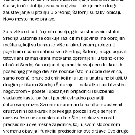
šta se, inače, dobija javna nanogvica – ako je neko drugo
zaustavljanje u pitanju. U Srednjoj Šatornji su takvi običaji.
Novo mesto, nove prakse.
Za razliku od uobičajenih naselja, gde su stanovnici stalni,
Srednja Šatornja se odlikuje različitim tipovima malobrojnih
meštana, koji su tu manje-više u lukrativnom prolazu. U
pojedinim noćnim satima se u Srednjoj Šatornji mogu pojaviti
tetovirani, zamaskirani, motkama opremljeni i u tesno-crno
obučeni Srednješatornjanci, spemni da svoj nerodni kraj, do
poslednjeg pfeniga devizne noćnice (što mu dođe dnevnica,
samo noćna), brane od onih koji ni u ludilu unutra ne bi ušli. U
drugim prilikama Srednju Šatornju
– nakratko i pod čvrstim
nagovorom – posete i upicanjeni pripadnici i službenici
vladajuće kaste, pa čak i poneki estradno poznatiji
šatorosimpatizer. Svi oni su spremni da na oltar sopstvenih
društvenih i bankarskih privilegija polože i svoje selfijem
ovekovečeno nezamaskirano lice. Što je dokaz vernosti
predsedniku ove mesne zajednice, koji u svom slobodnom
vremenu obavlja i funkciju predsednika ove države. Ovo drugo