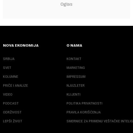
NOVA EKONOMIJA
O NAMA
SRBIJA
KONTAKT
SVET
MARKETING
KOLUMNE
IMPRESSUM
PRIČE I ANALIZE
NJUZLETER
VIDEO
KLIJENTI
PODCAST
POLITIKA PRIVATNOSTI
ODRŽIVOST
PRAVILA KORIŠĆENJA
LEPŠI ŽIVOT
SMERNICE ZA PRIMENU VEŠTAČKE INTELI