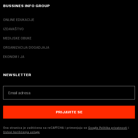
BUSSINES INFO GROUP
ONLINE EDUKACIJE
IZDAVAŠTVO
MEDIJSKE OBUKE
ORGANIZACIJA DOGADJAJA
EKONOM I JA
NEWSLETTER
PRIJAVITE SE
Ova stranica je zaštićena sa reCAPTCHA i primenjuju se
Google Politika privatnosti
i
Uslovi korišćenja usluge