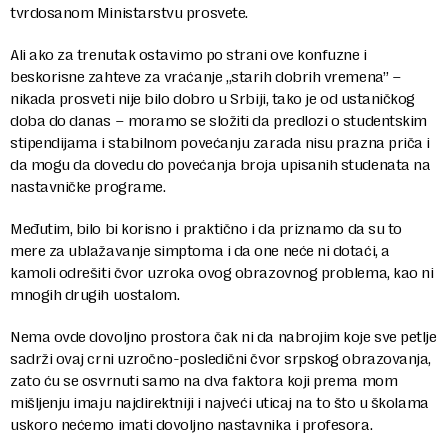
tvrdosanom Ministarstvu prosvete.
Ali ako za trenutak ostavimo po strani ove konfuzne i
beskorisne zahteve za vraćanje „starih dobrih vremena” –
nikada prosveti nije bilo dobro u Srbiji, tako je od ustaničkog
doba do danas – moramo se složiti da predlozi o studentskim
stipendijama i stabilnom povećanju zarada nisu prazna priča i
da mogu da dovedu do povećanja broja upisanih studenata na
nastavničke programe.
Međutim, bilo bi korisno i praktično i da priznamo da su to
mere za ublažavanje simptoma i da one neće ni dotaći, a
kamoli odrešiti čvor uzroka ovog obrazovnog problema, kao ni
mnogih drugih uostalom.
Nema ovde dovoljno prostora čak ni da nabrojim koje sve petlje
sadrži ovaj crni uzročno-posledični čvor srpskog obrazovanja,
zato ću se osvrnuti samo na dva faktora koji prema mom
mišljenju imaju najdirektniji i najveći uticaj na to što u školama
uskoro nećemo imati dovoljno nastavnika i profesora.