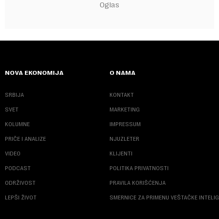
NOVA EKONOMIJA
O NAMA
SRBIJA
KONTAKT
SVET
MARKETING
KOLUMNE
IMPRESSUM
PRIČE I ANALIZE
NJUZLETER
VIDEO
KLIJENTI
PODCAST
POLITIKA PRIVATNOSTI
ODRŽIVOST
PRAVILA KORIŠĆENJA
LEPŠI ŽIVOT
SMERNICE ZA PRIMENU VEŠTAČKE INTELI