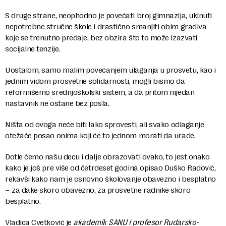
S druge strane, neophodno je povećati broj gimnazija, ukinuti
nepotrebne stručne škole i drastično smanjiti obim gradiva
koje se trenutno predaje, bez obzira što to može izazvati
socijalne tenzije.
Uostalom, samo malim povećanjem ulaganja u prosvetu, kao i
jednim vidom prosvetne solidarnosti, mogli bismo da
reformišemo srednjoškolski sistem, a da pritom nijedan
nastavnik ne ostane bez posla.
Ništa od ovoga neće biti lako sprovesti, ali svako odlaganje
otežaće posao onima koji će to jednom morati da urade.
Dotle ćemo našu decu i dalje obrazovati ovako, to jest onako
kako je još pre više od četrdeset godina opisao Duško Radović,
rekavši kako nam je osnovno školovanje obavezno i besplatno
– za đake skoro obavezno, za prosvetne radnike skoro
besplatno.
Vladica Cvetković je
akademik SANU i profesor Rudarsko-