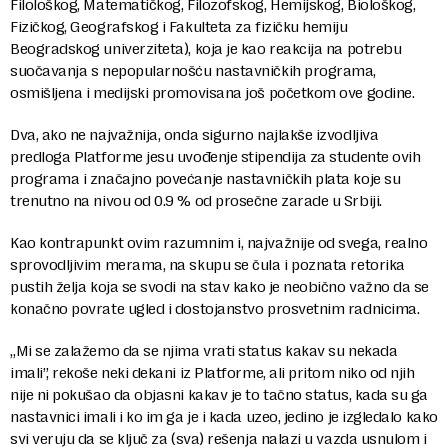
Filološkog, Matematičkog, Filozofskog, Hemijskog, Biološkog,
Fizičkog, Geografskog i Fakulteta za fizičku hemiju
Beogradskog univerziteta), koja je kao reakcija na potrebu
suočavanja s nepopularnošću nastavničkih programa,
osmišljena i medijski promovisana još početkom ove godine.
Dva, ako ne najvažnija, onda sigurno najlakše izvodljiva
predloga Platforme jesu uvođenje stipendija za studente ovih
programa i značajno povećanje nastavničkih plata koje su
trenutno na nivou od 0.9 % od prosečne zarade u Srbiji.
Kao kontrapunkt ovim razumnim i, najvažnije od svega, realno
sprovodljivim merama, na skupu se čula i poznata retorika
pustih želja koja se svodi na stav kako je neobično važno da se
konačno povrate ugled i dostojanstvo prosvetnim radnicima.
„Mi se zalažemo da se njima vrati status kakav su nekada
imali”, rekoše neki dekani iz Platforme, ali pritom niko od njih
nije ni pokušao da objasni kakav je to tačno status, kada su ga
nastavnici imali i ko im ga je i kada uzeo, jedino je izgledalo kako
svi veruju da se ključ za (sva) rešenja nalazi u vazda usnulom i