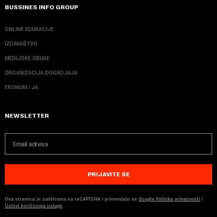
BUSSINES INFO GROUP
ONLINE EDUKACIJE
IZDAVAŠTVO
MEDIJSKE OBUKE
ORGANIZACIJA DOGADJAJA
EKONOM I JA
NEWSLETTER
PRIJAVITE SE
Ova stranica je zaštićena sa reCAPTCHA i primenjuju se
Google Politika privatnosti
i
Uslovi korišćenja usluge