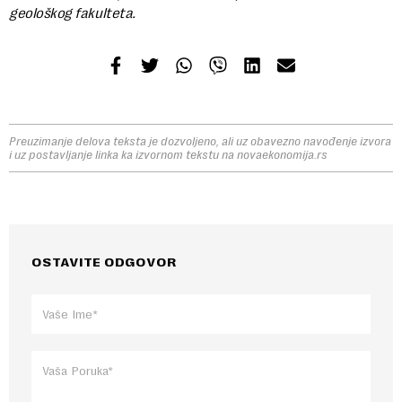
geološkog fakulteta.
Preuzimanje delova teksta je dozvoljeno, ali uz obavezno navođenje izvora
i uz postavljanje linka ka izvornom tekstu na novaekonomija.rs
OSTAVITE ODGOVOR