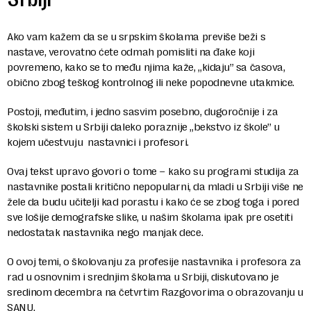
Ako vam kažem da se u srpskim školama previše beži s
nastave, verovatno ćete odmah pomisliti na đake koji
povremeno, kako se to među njima kaže, „kidaju” sa časova,
obično zbog teškog kontrolnog ili neke popodnevne utakmice.
Postoji, međutim, i jedno sasvim posebno, dugoročnije i za
školski sistem u Srbiji daleko poraznije „bekstvo iz škole” u
kojem učestvuju nastavnici i profesori.
Ovaj tekst upravo govori o tome – kako su programi studija za
nastavnike postali kritično nepopularni, da mladi u Srbiji više ne
žele da budu učitelji kad porastu i kako će se zbog toga i pored
sve lošije demografske slike, u našim školama ipak pre osetiti
nedostatak nastavnika nego manjak dece.
O ovoj temi, o školovanju za profesije nastavnika i profesora za
rad u osnovnim i srednjim školama u Srbiji, diskutovano je
sredinom decembra na četvrtim Razgovorima o obrazovanju u
SANU.