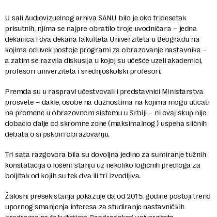
U sali Audiovizuelnog arhiva SANU bilo je oko tridesetak
prisutnih, njima se najpre obratilo troje uvodničara – jedna
dekanica i dva dekana fakulteta Univerziteta u Beogradu na
kojima oduvek postoje programi za obrazovanje nastavnika –
a zatim se razvila diskusija u kojoj su učešće uzeli akademici,
profesori univerziteta i srednjoškolski profesori.
Premda su u raspravi učestvovali i predstavnici Ministarstva
prosvete – dakle, osobe na dužnostima na kojima mogu uticati
na promene u obrazovnom sistemu u Srbiji – ni ovaj skup nije
dobacio dalje od skromne zone (maksimalnog ) uspeha sličnih
debata o srpskom obrazovanju.
Tri sata razgovora bila su dovoljna jedino za sumiranje tužnih
konstatacija o lošem stanju uz nekoliko logičnih predloga za
boljitak od kojih su tek dva ili tri izvodljiva.
Žalosni presek stanja pokazuje da od 2015. godine postoji trend
upornog smanjenja interesa za studiranje nastavničkih