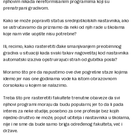
njihovim nikada nereformisanim programima koji su
prenatrpani gradivom.
Kako se može popraviti status srednjoškolskih nastavnika, ako
se ustručavamo da priznamo da neki od njih rade u školama
koje nam više uopšte nisu potrebne?
Ili, recimo, kako rasteretiti đake smanjivanjem preobimnog
gradiva u situaciji kada svaki takav nagoveštaj kod nastavnika
automatski izaziva opstruirajući strah od gubitka posla?
Moramo što pre da napustimo ove dve pogrešne staze kojima
idemo jer nas one godinama vode ka istom obrazovnom
ćorsokaku u kojem se nalazimo.
Treba što pre rasteretiti fakultete trenutne obaveze da svi
njihovi programi moraju da budu popularni, jer to da li pada
interes za neke studije, posebno za one profesije bez kojih
nijedno društvo ne može, poput učitelja i nastavnika u školama,
nije i ne sme da bude samo briga određenog fakulteta, već i
države.