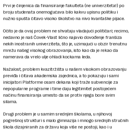
Prvi je činjenica da finansiranje fakulteta (ne univerziteta!) po
broju studenata onemogućava bilo kakvu upisnu politiku i
nužno spušta čitavo visoko školstvo na nivo kvantaške pijace.
Očito je da ovaj problem ne shvataju vladajući političari; recimo,
nedavno je naš Čovek-Vlast lično najavio dovođenje franšiza
nekih inostranih univerziteta, što je, uzimajući u obzir trenutnu
mrežu našeg visokog obrazovanja, isto kao da je rekao da
namerava da vrelo ulje ohladi kockama leda.
Nažalost, problem kvazitržišta u našem visokom obrazovanju
previđa i čitava akademska zajednica, a to pokazuju i sami
inicijatori Platforme osam dekana koji traže subvencije za
nepopularne programe i time daju legitimitet postojećem
načinu finansiranja umesto da se protiv njega bore svim
silama.
Drugi problem je u samim srednjim školama, u njihovoj
pogrešnoj strukturi s malo gimnazija i mnogo srednjih stručnih
škola dizajniranih za državu koja više ne postoji, kao i u