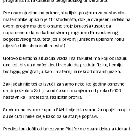
programa na fakultetima Beogradskog univerziteta.
Pre osam godina, na primer, studijski program za nastavnika
matematike upisalo je 112 studenata, dok je ove jeseni indeks na
ovom programu dobilo samo troje brucoša (usput da
napomenem da na katihetskom programu Pravoslavnog
bogoslovskog fakulteta još u prvom, junskom upisnom roku,
nije više bilo slobodnih mesta!).
Gotovo identična situacija vlada i na fakultetima koji obrazuju
one koji bi sutra našoj deci trebalo da predaju fiziku, hemiju,
biologiju, geografiju, kao i maternji ili neki od stranih jezika.
Zaključak nije teško izvući: za samo nekoliko godina osnovne i
srednje škole u Srbiji suočiće se s manjkom od preko 5.000
nastavnika i profesora različitih profila.
Srećom, na ovom skupu u SANU nije bilo samo žalopojki, mogle
su se čuti i neke ideje kako da se stanje popravi.
Predlozi su došli od takozvane Platforme osam dekana (dekani