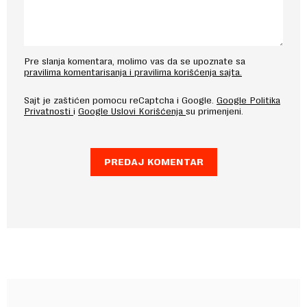
Pre slanja komentara, molimo vas da se upoznate sa
pravilima komentarisanja i pravilima korišćenja sajta.
Sajt je zaštićen pomocu reCaptcha i Google.
Google Politika
Privatnosti
i
Google Uslovi Korišćenja
su primenjeni.