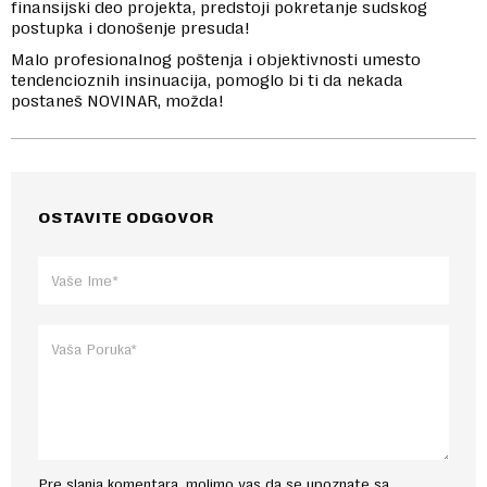
finansijski deo projekta, predstoji pokretanje sudskog
postupka i donošenje presuda!
Malo profesionalnog poštenja i objektivnosti umesto
tendencioznih insinuacija, pomoglo bi ti da nekada
postaneš NOVINAR, možda!
OSTAVITE ODGOVOR
Pre slanja komentara, molimo vas da se upoznate sa