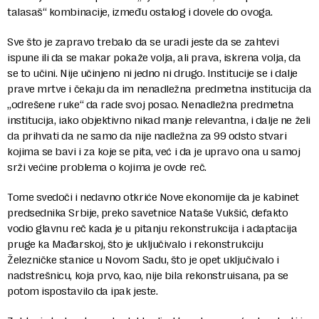
talasaš“ kombinacije, između ostalog i dovele do ovoga.
Sve što je zapravo trebalo da se uradi jeste da se zahtevi
ispune ili da se makar pokaže volja, ali prava, iskrena volja, da
se to učini. Nije učinjeno ni jedno ni drugo. Institucije se i dalje
prave mrtve i čekaju da im nenadležna predmetna institucija da
„odrešene ruke“ da rade svoj posao. Nenadležna predmetna
institucija, iako objektivno nikad manje relevantna, i dalje ne želi
da prihvati da ne samo da nije nadležna za 99 odsto stvari
kojima se bavi i za koje se pita, već i da je upravo ona u samoj
srži većine problema o kojima je ovde reč.
Tome svedoči i nedavno otkriće Nove ekonomije da je kabinet
predsednika Srbije, preko savetnice Nataše Vukšić, defakto
vodio glavnu reč kada je u pitanju rekonstrukcija i adaptacija
pruge ka Mađarskoj, što je uključivalo i rekonstrukciju
Železničke stanice u Novom Sadu, što je opet uključivalo i
nadstrešnicu, koja prvo, kao, nije bila rekonstruisana, pa se
potom ispostavilo da ipak jeste.