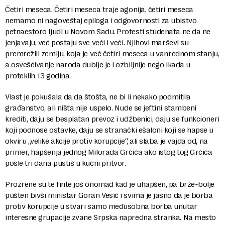
Četiri meseca. Četiri meseca traje agonija, četiri meseca
nemamo ni nagoveštaj epiloga i odgovornosti za ubistvo
petnaestoro ljudi u Novom Sadu. Protesti studenata ne da ne
jenjavaju, već postaju sve veći i veći. Njihovi marševi su
premrežili zemlju, koja je već četiri meseca u vanrednom stanju,
a osvešćivanje naroda dublje je i ozbiljnije nego ikada u
proteklih 13 godina.
Vlast je pokušala da da štošta, ne bi li nekako podmitila
građanstvo, ali ništa nije uspelo. Nude se jeftini stambeni
krediti, daju se besplatan prevoz i udžbenici, daju se funkcioneri
koji podnose ostavke, daju se stranački ešaloni koji se hapse u
okviru „velike akcije protiv korupcije“, ali slaba je vajda od, na
primer, hapšenja jednog Milorada Grčića ako istog tog Grčića
posle tri dana pustiš u kućni pritvor.
Prozrene su te finte još onomad kad je uhapšen, pa brže-bolje
pušten bivši ministar Goran Vesić i svima je jasno da je borba
protiv korupcije u stvari samo međusobna borba unutar
interesne grupacije zvane Srpska napredna stranka. Na mesto