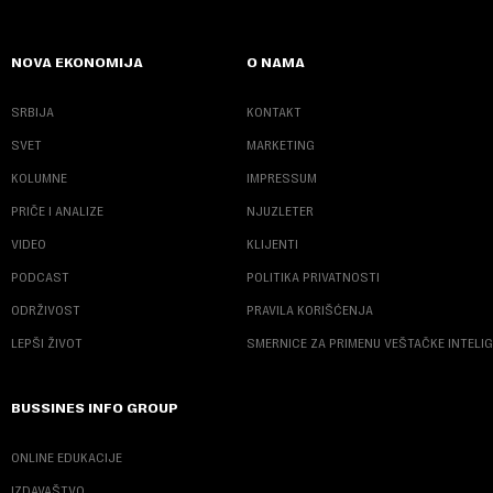
NOVA EKONOMIJA
O NAMA
SRBIJA
KONTAKT
SVET
MARKETING
KOLUMNE
IMPRESSUM
PRIČE I ANALIZE
NJUZLETER
VIDEO
KLIJENTI
PODCAST
POLITIKA PRIVATNOSTI
ODRŽIVOST
PRAVILA KORIŠĆENJA
LEPŠI ŽIVOT
SMERNICE ZA PRIMENU VEŠTAČKE INTELI
BUSSINES INFO GROUP
ONLINE EDUKACIJE
IZDAVAŠTVO