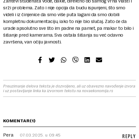
Zahtevi studenata vode, dakle, direktno do samog vrha vlasti i
srži problema. Zato i nije opcija da budu ispunjeni, što smo
videli i iz činjenice da smo više puta lagani da smo dobili
kompletnu dokumentaciju, iako to nije bio slučaj. Zato će da
urade apsolutno sve što im padne na pamet, pa makar to bilo i
šišanje pred kamerama. Sva ostala šišanja su već odavno
završena, van očiju javnosti.
Preuzimanje delova teksta je dozvoljeno, ali uz obavezno navođenje izvora
i uz postavljanje linka ka izvornom tekstu na novaekonomija.rs
KOMENTAR(1)
Pera
07.03.2025. u 09:45
REPLY