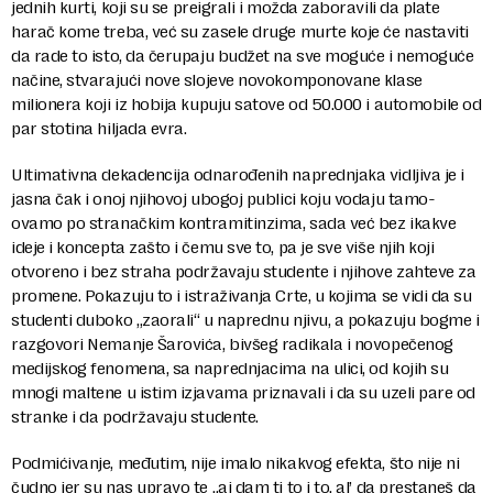
jednih kurti, koji su se preigrali i možda zaboravili da plate
harač kome treba, već su zasele druge murte koje će nastaviti
da rade to isto, da čerupaju budžet na sve moguće i nemoguće
načine, stvarajući nove slojeve novokomponovane klase
milionera koji iz hobija kupuju satove od 50.000 i automobile od
par stotina hiljada evra.
Ultimativna dekadencija odnarođenih naprednjaka vidljiva je i
jasna čak i onoj njihovoj ubogoj publici koju vodaju tamo-
ovamo po stranačkim kontramitinzima, sada već bez ikakve
ideje i koncepta zašto i čemu sve to, pa je sve više njih koji
otvoreno i bez straha podržavaju studente i njihove zahteve za
promene. Pokazuju to i istraživanja Crte, u kojima se vidi da su
studenti duboko „zaorali“ u naprednu njivu, a pokazuju bogme i
razgovori Nemanje Šarovića, bivšeg radikala i novopečenog
medijskog fenomena, sa naprednjacima na ulici, od kojih su
mnogi maltene u istim izjavama priznavali i da su uzeli pare od
stranke i da podržavaju studente.
Podmićivanje, međutim, nije imalo nikakvog efekta, što nije ni
čudno jer su nas upravo te „aj dam ti to i to, al’ da prestaneš da