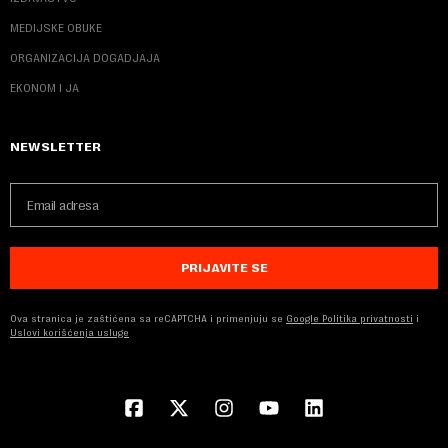
MEDIJSKE OBUKE
ORGANIZACIJA DOGADJAJA
EKONOM I JA
NEWSLETTER
PRIJAVITE SE
Ova stranica je zaštićena sa reCAPTCHA i primenjuju se
Google Politika privatnosti
i
Uslovi korišćenja usluge