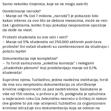
Samo nekoliko činjenica, koje se ne mogu sakriti:
Osvešćivanje naroda?
– Manje od 1% (od 7 miliona „naroda“) je pokazalo bilo
kakav interes za ovo što se dešava mesecima, može se reći
čak i godinama, koliko traju pokušaji nesposobne opozicije
da dođe na vlast.
Protesti studenata su sve veći i veći?
– Manje od 5% studenata od 250.000 aktivnih podržava
proteste! Svi ostali studenti su zainteresovani da studiraju i
polažu ispite!
Dokumentacija nije kompletna?
– To tvrdi samozvana „anketna komisijs“ i nelegalni
„studentski plenumi“ koji predstavljaju manje od 0,1%
studenata!
Suprotno njima, Tužilaštvo, jedina nadležna institucija, tvrdi
da ima svu neophodnu dokumentaciju za utvrđivanje
krivične odgovornosti za pad nadstrešnice. Saslušano je
više od 150 osoba, u pritvoru je 15, podignuta je optužnica
u najkraćem roku (za železničku nesreću u Grčkoj ni nakon
dve godine to još nije učinjeno), tužilaštvo za organizovani
kriminal istražuje svu dokumentaciju koja se odnosi na