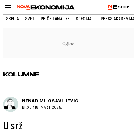
SHOP
SRBIJA
SVET
PRIČE I ANALIZE
SPECIJALI
PRESS AKADEMIJA
KOLUMNE
NENAD MILOSAVLJEVIĆ
BROJ 118, MART 2025.
U srž