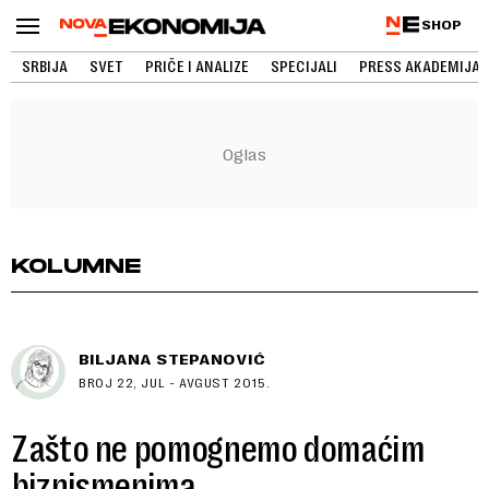
SHOP
SRBIJA
SVET
PRIČE I ANALIZE
SPECIJALI
PRESS AKADEMIJA
KOLUMNE
BILJANA STEPANOVIĆ
BROJ 22, JUL - AVGUST 2015.
Zašto ne pomognemo domaćim
biznismenima