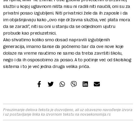
službi u kojoj uglavnom ništa nisu ni radili niti naučili, oni su za
privatni posao izgubljeni. Niti privatnici žele da ih zaposle i da
im objašnjavaju kako „ovo nije državna služba, već plata mora
da se zaradi“, niti su oni u stanju da se odjednom ujutru
probude kao preduzetnici.
Ako shvatimo koliko smo dosad napravili izgubljenih
generacija, imamo šanse da počnemo bar da ove nove koje
dolaze na vreme naučimo ne samo da treba završiti školu,
nego i da ih osposobimo za posao. A to počinje već od školskog
sistema i to je već jedna druga velika priča.
Preuzimanje delova teksta je dozvoljeno, ali uz obavezno navođenje izvora
i uz postavljanje linka ka izvornom tekstu na novaekonomija.rs