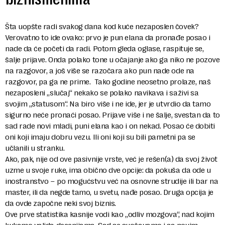
Šta uopšte radi svakog dana kod kuće nezaposlen čovek?
Verovatno to ide ovako: prvo je pun elana da pronađe posao i
nade da će početi da radi. Potom gleda oglase, raspituje se,
šalje prijave. Onda polako tone u očajanje ako ga niko ne pozove
na razgovor, a još više se razočara ako pun nade ode na
razgovor, pa ga ne prime. Tako godine neosetno prolaze, naš
nezaposleni „slučaj“ nekako se polako navikava i saživi sa
svojim „statusom“. Na biro više i ne ide, jer je utvrdio da tamo
sigurno neće pronaći posao. Prijave više i ne šalje, svestan da to
sad rade novi mladi, puni elana kao i on nekad. Posao će dobiti
oni koji imaju dobru vezu. Ili oni koji su bili pametni pa se
učlanili u stranku.
Ako, pak, nije od ove pasivnije vrste, već je rešen(a) da svoj život
uzme u svoje ruke, ima obično dve opcije: da pokuša da ode u
inostranstvo – po mogućstvu već na osnovne strudije ili bar na
master, ili da negde tamo, u svetu, nađe posao. Druga opcija je
da ovde započne neki svoj biznis.
Ove prve statistika kasnije vodi kao „odliv mozgova“, nad kojim