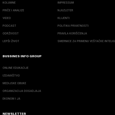
KOLUMNE
IMPRESSUM
PRIČE I ANALIZE
NJUZLETER
VIDEO
KLIJENTI
PODCAST
POLITIKA PRIVATNOSTI
ODRŽIVOST
PRAVILA KORIŠĆENJA
LEPŠI ŽIVOT
SMERNICE ZA PRIMENU VEŠTAČKE INTELI
BUSSINES INFO GROUP
ONLINE EDUKACIJE
IZDAVAŠTVO
MEDIJSKE OBUKE
ORGANIZACIJA DOGADJAJA
EKONOM I JA
NEWSLETTER