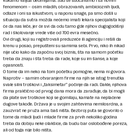
kukamo valjda decenijama. Sad se suočavamo i sa novim
fenomenom – osim mladih, obrazovanih, ambicioznih ljudi,
odlaze i oni sa iskustvom, u naponu snage, pa smo došli u
situaciju da sutra možda nećemo imati lekara specijalista koji
će da nas leče, jer će svi da odu tamo gde njihov dugogodišnji
rad i školovanje vrede više od 700 evra mesečno.
Ovi drugi, koji su registrovali preduzeće ili agenciju i rešili da
krenu u posao, prepušteni su samima sebi. Prvo, niko ih nikad
nije učio kako da započnu svoj biznis, šta na samom početku
treba da znaju i šta treba da rade, koje su im šanse, a koje
opasnosti.
O tome da im neko na tom početku pomogne, nema ni govora.
Naprotiv – samim otvaranjem firme na njih se istog trenutka
svale silni troškovi i „taksimetar“ počinje da radi. Dakle, njihova
firma praktično od prvog dana mora da zarađuje, da bi mogli
da plate sve troškove koji se gomilaju, kamate na neplaćene
dugove takođe. Država je u svojim zahtevima nemilosrdna, a
zauzvrat ne pruža ama baš ništa. Bezbroj puta se govorilo o
tome da mladi ljudi i mlade firme za prvih nekoliko godina
treba da dobiju neke olakšice, da budu bar oslobođene poreza,
ali od toga nije bilo ništa.