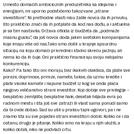
Umesto domaćih ambicioznih preduzetnika sa idejama i
energijom, mi uporno podstičemo takozvane „strane
investitore“. Ni prethodne vlasti nisu žalile novca da ih privuku,
što praktično znači da ih potplate da kod nas dođu, a i aktuelna
je sa tim nastavila. Država otkida iz budžeta da „podmaže
masnu gusku“, da još novca doda jakim svetskim kompanijama
koje imaju više od nas.Tako smo došli u krajnje apsurdnu
situciju, na koju domaći privrednici stalno skreću pažnju, ali
nema ko da ih čuje. Oni praktično finansiraju svoju nelojalnu
konkurenciju.
Kako? Pa tako što oni moraju, bez ikakvih olakšica, da plate sve
poreze, doprinose, prireze, namete, takse, da uzmu kredite i
plate visoke kamate i napune budžet iz kog se onda plaća
njegovo veličanstvo strani investitor. Koji dobije sve privilegije –
besplatno zemljište, besplatne hale, desetak hiljada evra po
radnom mestu i šta još sve zatraži ili vlast sama ponudi samo
da bi ovde došao. Sad su ušli u praksu tajni ugovori, pa i ne
znamo šta su sve pojedini strani investitori dobili. Koliko će i da
ostanu, drugo je pitanje. Koliko smo na kraju u njih uložili, a
koliko dobili, niko ne podvlači crtu.