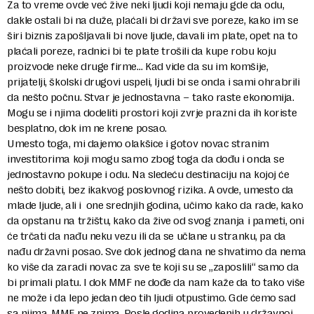
Za to vreme ovde već žive neki ljudi koji nemaju gde da odu,
dakle ostali bi na duže, plaćali bi državi sve poreze, kako im se
širi biznis zapošljavali bi nove ljude, davali im plate, opet na to
plaćali poreze, radnici bi te plate trošili da kupe robu koju
proizvode neke druge firme… Kad vide da su im komšije,
prijatelji, školski drugovi uspeli, ljudi bi se onda i sami ohrabrili
da nešto počnu. Stvar je jednostavna – tako raste ekonomija.
Mogu se i njima dodeliti prostori koji zvrje prazni da ih koriste
besplatno, dok im ne krene posao.
Umesto toga, mi dajemo olakšice i gotov novac stranim
investitorima koji mogu samo zbog toga da dođu i onda se
jednostavno pokupe i odu. Na sledeću destinaciju na kojoj će
nešto dobiti, bez ikakvog poslovnog rizika. A ovde, umesto da
mlade ljude, ali i one srednjih godina, učimo kako da rade, kako
da opstanu na tržištu, kako da žive od svog znanja i pameti, oni
će trčati da nađu neku vezu ili da se učlane u stranku, pa da
nađu državni posao. Sve dok jednog dana ne shvatimo da nema
ko više da zaradi novac za sve te koji su se „zaposlili“ samo da
bi primali platu. I dok MMF ne dođe da nam kaže da to tako više
ne može i da lepo jedan deo tih ljudi otpustimo. Gde ćemo sad
sa njima, MMF ne znima. Posle godina provedenih u državnoj