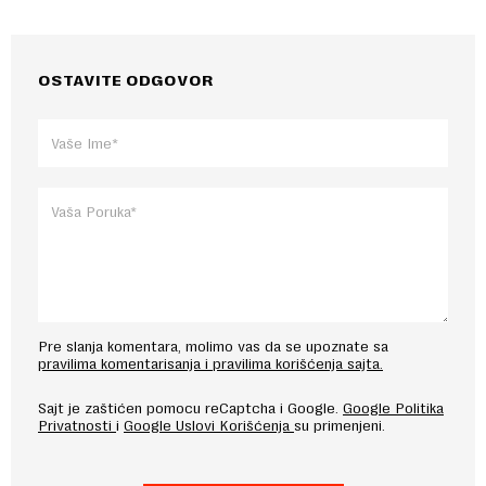
OSTAVITE ODGOVOR
Pre slanja komentara, molimo vas da se upoznate sa
pravilima komentarisanja i pravilima korišćenja sajta.
Sajt je zaštićen pomocu reCaptcha i Google.
Google Politika
Privatnosti
i
Google Uslovi Korišćenja
su primenjeni.