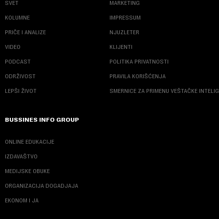
SVET
MARKETING
KOLUMNE
IMPRESSUM
PRIČE I ANALIZE
NJUZLETER
VIDEO
KLIJENTI
PODCAST
POLITIKA PRIVATNOSTI
ODRŽIVOST
PRAVILA KORIŠĆENJA
LEPŠI ŽIVOT
SMERNICE ZA PRIMENU VEŠTAČKE INTELI
BUSSINES INFO GROUP
ONLINE EDUKACIJE
IZDAVAŠTVO
MEDIJSKE OBUKE
ORGANIZACIJA DOGADJAJA
EKONOM I JA