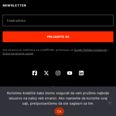
NEWSLETTER
PRIJAVITE SE
Ova stranica je zaštićena sa reCAPTCHA i primenjuju se
Google Politika privatnosti
i
Uslovi korišćenja usluge
Koristimo kolačiće kako bismo osigurali da vam pružimo najbolje
iskustvo na našoj veb stranici. Ako nastavite da koristite ovaj
sajt, pretpostavićemo da ste saglasni sa tim.
© 2026 NOVA EKONOMIJA | SVA PRAVA ZADŽANA | DEVELOPED BY
CUBES
Ok