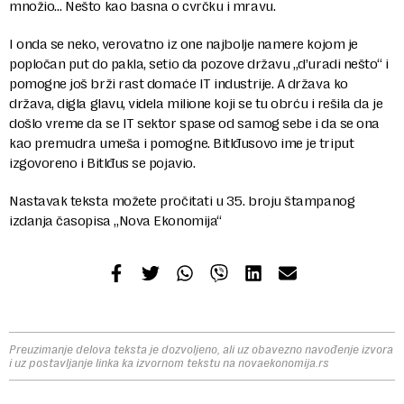
množio… Nešto kao basna o cvrčku i mravu.
I onda se neko, verovatno iz one najbolje namere kojom je
popločan put do pakla, setio da pozove državu „d’uradi nešto“ i
pomogne još brži rast domaće IT industrije. A država ko
država, digla glavu, videla milione koji se tu obrću i rešila da je
došlo vreme da se IT sektor spase od samog sebe i da se ona
kao premudra umeša i pomogne. Bitlđusovo ime je triput
izgovoreno i Bitlđus se pojavio.
Nastavak teksta možete pročitati u 35. broju štampanog
izdanja časopisa „Nova Ekonomija“
Preuzimanje delova teksta je dozvoljeno, ali uz obavezno navođenje izvora
i uz postavljanje linka ka izvornom tekstu na novaekonomija.rs