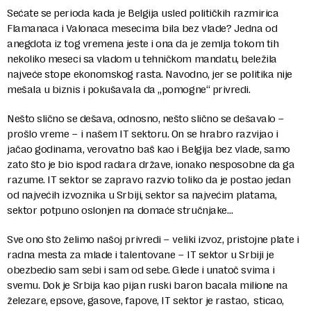
Sećate se perioda kada je Belgija usled političkih razmirica
Flamanaca i Valonaca mesecima bila bez vlade? Jedna od
anegdota iz tog vremena jeste i ona da je zemlja tokom tih
nekoliko meseci sa vladom u tehničkom mandatu, beležila
najveće stope ekonomskog rasta. Navodno, jer se politika nije
mešala u biznis i pokušavala da „pomogne“ privredi.
Nešto slično se dešava, odnosno, nešto slično se dešavalo –
prošlo vreme – i našem IT sektoru. On se hrabro razvijao i
jačao godinama, verovatno baš kao i Belgija bez vlade, samo
zato što je bio ispod radara države, ionako nesposobne da ga
razume. IT sektor se zapravo razvio toliko da je postao jedan
od najvećih izvoznika u Srbiji, sektor sa najvećim platama,
sektor potpuno oslonjen na domaće stručnjake…
Sve ono što želimo našoj privredi – veliki izvoz, pristojne plate i
radna mesta za mlade i talentovane – IT sektor u Srbiji je
obezbedio sam sebi i sam od sebe. Glede i unatoč svima i
svemu. Dok je Srbija kao pijan ruski baron bacala milione na
železare, epsove, gasove, fapove, IT sektor je rastao, sticao,