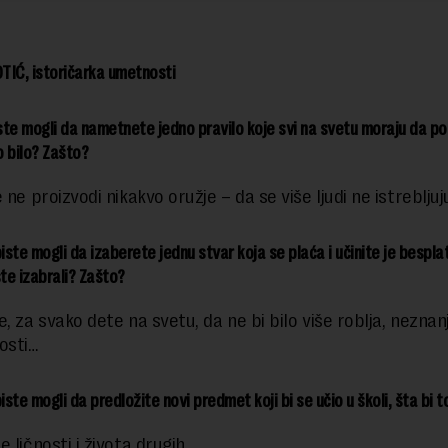
TIĆ, istoričarka umetnosti
ste mogli da nametnete jedno pravilo koje svi na svetu moraju da poš
o bilo? Zašto?
 ne proizvodi nikakvo oružje – da se više ljudi ne istreblju
iste mogli da izaberete jednu stvar koja se plaća i učinite je bespl
ste izabrali? Zašto?
, za svako dete na svetu, da ne bi bilo više roblja, neznanj
osti…
ste mogli da predložite novi predmet koji bi se učio u školi, šta bi to
 ličnosti i života drugih…