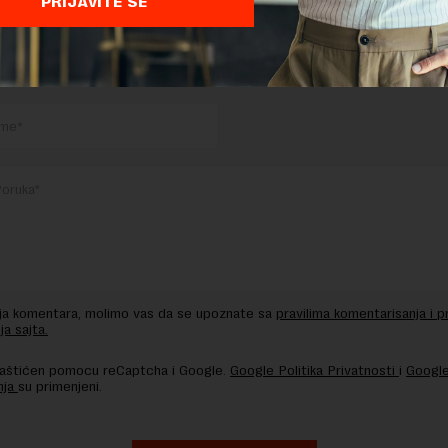
PRIJAVITE SE
TE ODGOVOR
nja komentara, molimo vas da se upoznate sa
pravilima komentarisanja i p
ja sajta.
 zaštićen pomocu reCaptcha i Google.
Google Politika Privatnosti
i
Google
nja
su primenjeni.