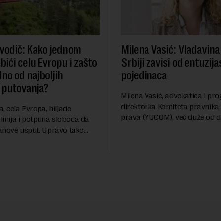
l vodič: Kako jednom
Milena Vasić: Vladavina
bići celu Evropu i zašto
Srbiji zavisi od entuzija
dno od najboljih
pojedinaca
 putovanja?
Milena Vasić, advokatica i p
direktorka Komiteta pravnika 
, cela Evropa, hiljade
prava (YUCOM), već duže od d
 linija i potpuna sloboda da
nalazi se na prvoj liniji odbra
anove usput. Upravo tako
građanskih sloboda, marginal
errail - jedan od
grupa, žrtava diskrimi...
ijih načina za istraživanje
i već decenijama pr...