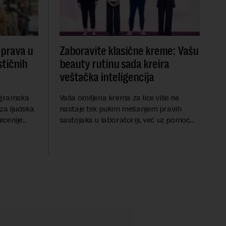
 prava u
Zaboravite klasične kreme: Vašu
stičnih
beauty rutinu sada kreira
veštačka inteligencija
rogramska
Vaša omiljena krema za lice više ne
za ljudska
nastaje tek pukim mešanjem pravih
ecenije
sastojaka u laboratoriji, već uz pomoć
ne
algoritma koji analizira vaš DNK. Želite
izovanih
da znate koja je idealna nijansa crvenog
ruža za vas, u s...