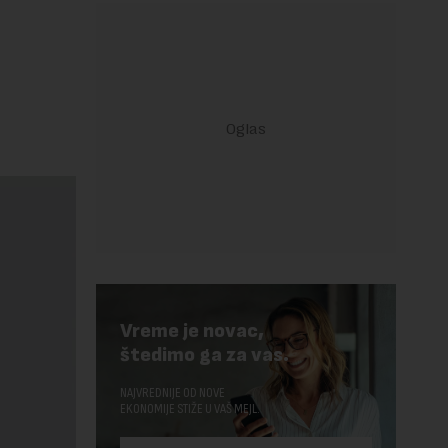
Vreme je novac,
štedimo ga za vas.
NAJVREDNIJE OD NOVE
EKONOMIJE STIŽE U VAŠ MEJL.