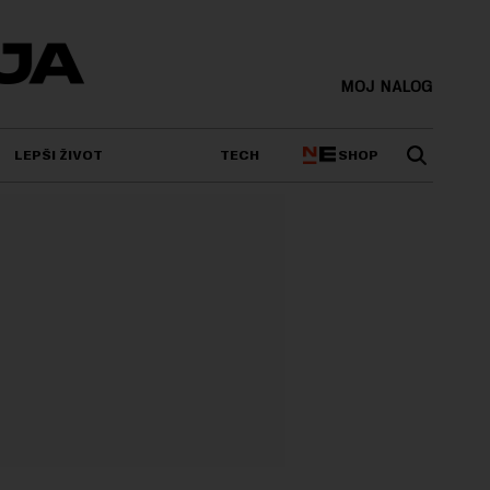
MOJ NALOG
SHOP
LEPŠI ŽIVOT
TECH