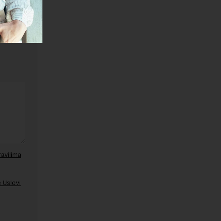
ravilima
 Uslovi