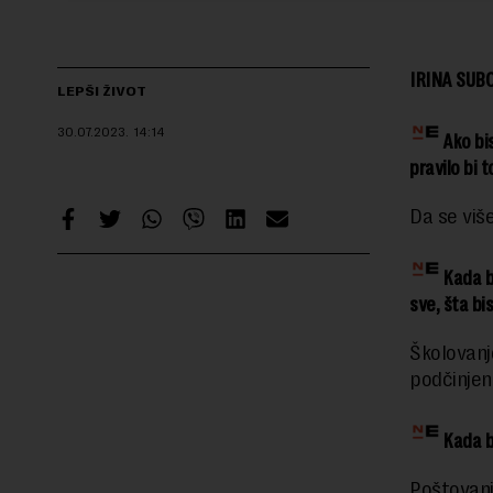
IRINA SUBO
LEPŠI ŽIVOT
30.07.2023.
14:14
Ako bi
pravilo bi t
Da se više
Kada b
sve, šta bi
Školovanje
podčinjen
Kada bi
Poštovanje