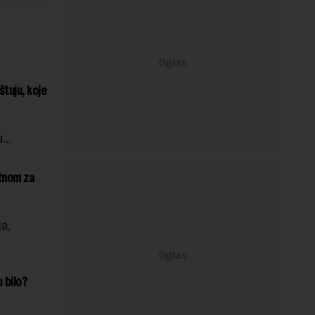
tuju, koje
ju…
atnom za
a,
 bilo?