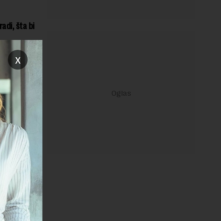
adi, šta bi
x
io,
janje linka