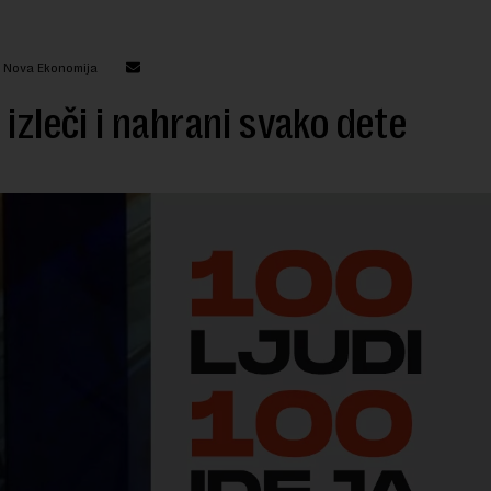
: Nova Ekonomija
 izleči i nahrani svako dete