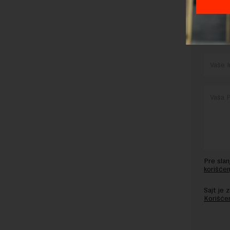
OSTAVI
Pre sla
korišćen
Sajt je
Korišće