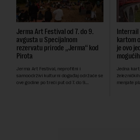
Jerma Art Festival od 7. do 9.
Interrai
avgusta u Specijalnom
kartom o
rezervatu prirode „Jerma“ kod
je ovo je
Pirota
mogućih
Jerma Art Festival, neprofitni i
Jedna karta
samoodrživi kulturni događaj održaće se
železničkih
ove godine po treći put od 7. do 9.
menjate pl
avgusta u Specijalnom rezervatu prirode
izgleda Int
"Jerma" u selu Vlasi kod Pirota.Festival
najpopularn
okuplja umetn...
Evrope, koj