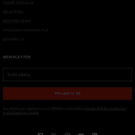
ONLINE EDUKACIJE
IZDAVAŠTVO
MEDIJSKE OBUKE
ORGANIZACIJA DOGADJAJA
EKONOM I JA
NEWSLETTER
PRIJAVITE SE
Ova stranica je zaštićena sa reCAPTCHA i primenjuju se
Google Politika privatnosti
i
Uslovi korišćenja usluge