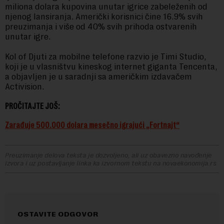
miliona dolara kupovina unutar igrice zabeleženih od
njenog lansiranja. Američki korisnici čine 16.9% svih
preuzimanja i više od 40% svih prihoda ostvarenih
unutar igre.
Kol of Djuti za mobilne telefone razvio je Timi Studio,
koji je u vlasništvu kineskog internet giganta Tencenta,
a objavljen je u saradnji sa američkim izdavačem
Activision.
PROČITAJTE JOŠ:
Zarađuje 500.000 dolara mesečno igrajući „Fortnajt“
Preuzimanje delova teksta je dozvoljeno, ali uz obavezno navođenje
izvora i uz postavljanje linka ka izvornom tekstu na novaekonomija.rs
OSTAVITE ODGOVOR