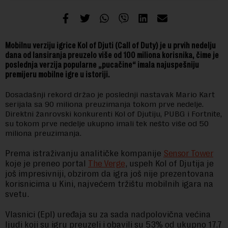
Mobilnu verziju igrice Kol of Djuti (Call of Duty) je u prvih nedelju
dana od lansiranja preuzelo više od 100 miliona korisnika, čime je
poslednja verzija popularne „pucačine“ imala najuspešniju
premijeru mobilne igre u istoriji.
Dosadašnji rekord držao je poslednji nastavak Mario Kart
serijala sa 90 miliona preuzimanja tokom prve nedelje.
Direktni žanrovski konkurenti Kol of Djutiju, PUBG i Fortnite,
su tokom prve nedelje ukupno imali tek nešto više od 50
miliona preuzimanja.
Prema istraživanju analitičke kompanije
Sensor Tower
koje je preneo portal
The Verge
, uspeh Kol of Djutija je
još impresivniji, obzirom da igra još nije prezentovana
korisnicima u Kini, najvećem tržištu mobilnih igara na
svetu.
Vlasnici (Epl) uređaja su za sada nadpolovična većina
ljudi koji su igru preuzeli i obavili su 53% od ukupno 17.7