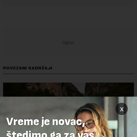
POVEZANI SADRŽAJI
x
Vreme je novac,
štedimo ga za vas.