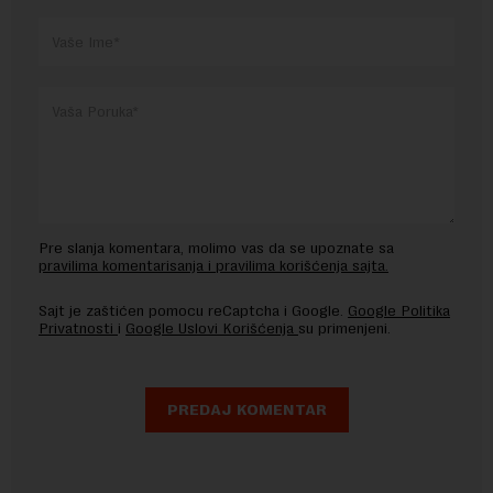
Pre slanja komentara, molimo vas da se upoznate sa
pravilima komentarisanja i pravilima korišćenja sajta.
Sajt je zaštićen pomocu reCaptcha i Google.
Google Politika
Privatnosti
i
Google Uslovi Korišćenja
su primenjeni.