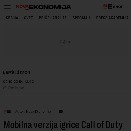
SHOP
SRBIJA
SVET
PRIČE I ANALIZE
SPECIJALI
PRESS AKADEMIJA
LEPŠI ŽIVOT
09.10.2019.
12:02
The Verge
Autor: Nova Ekonomija
Mobilna verzija igrice Call of Duty