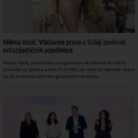
Milena Vasić: Vladavina prava u Srbiji zavisi od
entuzijastičnih pojedinaca
Milena Vasić, advokatica i programska direktorka Komiteta
pravnika za ljudska prava (YUCOM), već duže od decenije nalazi
se na prvoj liniji odbrane građanskih sloboda,
marginalizovanih grupa, žrtava diskrimi...