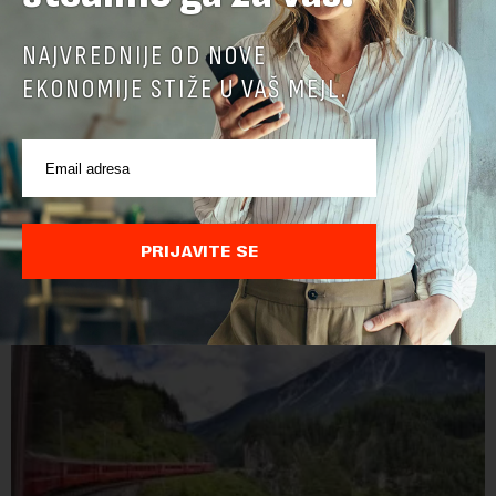
NAJVREDNIJE OD NOVE
EKONOMIJE STIŽE U VAŠ MEJL.
Jerma Art Festival od 7. do 9. avgusta u
Specijalnom rezervatu prirode „Jerma“ kod
Pirota
Jerma Art Festival, neprofitni i samoodrživi kulturni događaj
održaće se ove godine po treći put od 7. do 9. avgusta u
PRIJAVITE SE
Specijalnom rezervatu prirode "Jerma" u selu Vlasi kod
Pirota.Festival okuplja umetn...