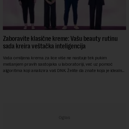
Zaboravite klasične kreme: Vašu beauty rutinu
sada kreira veštačka inteligencija
Vaša omiljena krema za lice više ne nastaje tek pukim
mešanjem pravih sastojaka u laboratoriji, već uz pomoć
algoritma koji analizira vaš DNK. Želite da znate koja je idealna
nijansa crvenog ruža za vas, u s...