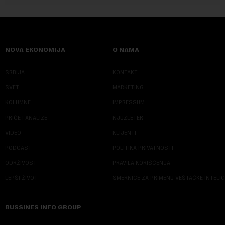
NOVA EKONOMIJA
O NAMA
SRBIJA
KONTAKT
SVET
MARKETING
KOLUMNE
IMPRESSUM
PRIČE I ANALIZE
NJUZLETER
VIDEO
KLIJENTI
PODCAST
POLITIKA PRIVATNOSTI
ODRŽIVOST
PRAVILA KORIŠĆENJA
LEPŠI ŽIVOT
SMERNICE ZA PRIMENU VEŠTAČKE INTELI
BUSSINES INFO GROUP