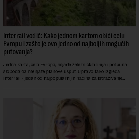
Interrail vodič: Kako jednom kartom obići celu
Evropu i zašto je ovo jedno od najboljih mogućih
putovanja?
Jedna karta, cela Evropa, hiljade železničkih linija i potpuna
sloboda da menjate planove usput. Upravo tako izgleda
Interrail - jedan od najpopularnijih načina za istraživanje
Evrope, koji već decenijama pr...