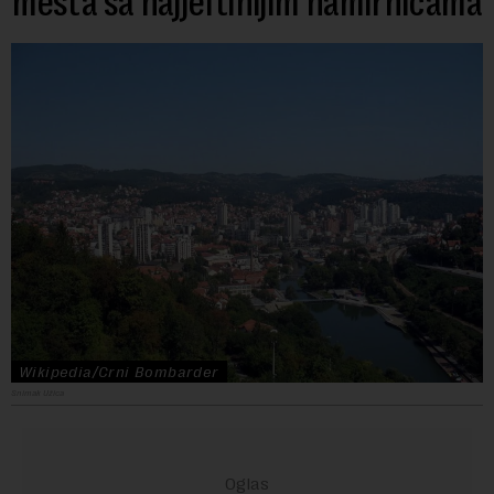
mesta sa najjeftinijim namirnicama
Wikipedia/Crni Bombarder
Snimak Užica