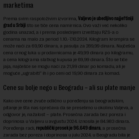
marketima
Prema svim raspoloživim izvorima,
Valjevo je ubedljivo najjeftiniji
grad u Srbiji
što se tiče cena namirnica. Ovo važi već nekoliko
godina unazad, a i prema poslednjem izveštaju RZS-a o
cenama na malo za period 1.10.-7.10.2024. Kilogram krompira se
može naći za 69,90 dinara, a pasulja za 289,99 dinara. Najčešća
cena crnog luka u prodavnicama je 49,99 dinara po kilogramu,
a cena kilograma slatkog kupusa je 69,99 dinara. Što se tiče
jaja, najčešće se mogu naći za 21,99 dinar po komadu, ali je
moguće „ugrabiti“ ih i po ceni od 19,90 dinara za komad.
Cene su bolje nego u Beogradu – ali su plate manje
Kako ove cene zvuče odlično u poređenju sa beogradskim,
pitanje je šta nas sprečava da se preselimo u okolinu Valjeva, a
odgovor je, nažalost – plate. Prosečna zarada bez poreza i
doprinosa u Valjevu u avgustu 2024. iznosila je 84.983 dinara.
Poređenja radi,
republički prosek je 96.649 dinara
, a prosečna
zarada bez poreza i doprinosa u julu 2024. u Beogradu bila je