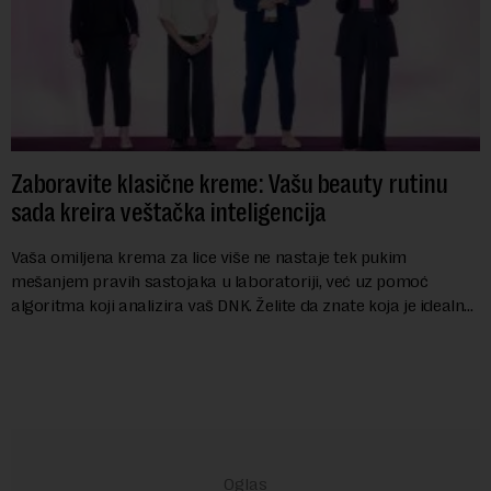
Zaboravite klasične kreme: Vašu beauty rutinu
sada kreira veštačka inteligencija
Vaša omiljena krema za lice više ne nastaje tek pukim
mešanjem pravih sastojaka u laboratoriji, već uz pomoć
algoritma koji analizira vaš DNK. Želite da znate koja je idealna
nijansa crvenog ruža za vas, u s...