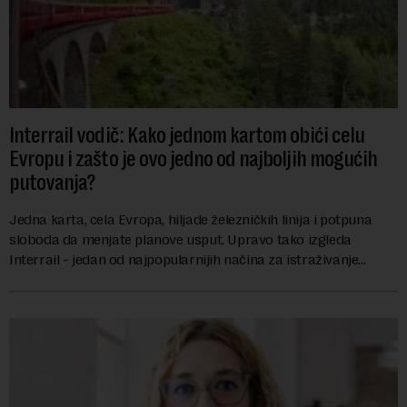
Interrail vodič: Kako jednom kartom obići celu
Evropu i zašto je ovo jedno od najboljih mogućih
putovanja?
Jedna karta, cela Evropa, hiljade železničkih linija i potpuna
sloboda da menjate planove usput. Upravo tako izgleda
Interrail - jedan od najpopularnijih načina za istraživanje
Evrope, koji već decenijama pr...