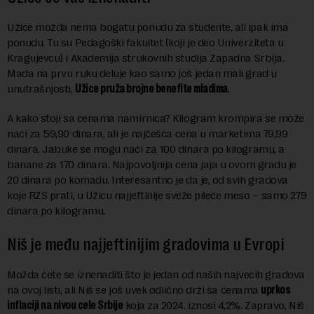
Užice možda nema bogatu ponudu za studente, ali ipak ima
ponudu. Tu su Pedagoški fakultet (koji je deo Univerziteta u
Kragujevcu) i Akademija strukovnih studija Zapadna Srbija.
Mada na prvu ruku deluje kao samo još jedan mali grad u
unutrašnjosti,
Užice pruža brojne benefite mladima
.
A kako stoji sa cenama namirnica? Kilogram krompira se može
naći za 59,90 dinara, ali je najčešća cena u marketima 79,99
dinara. Jabuke se mogu naći za 100 dinara po kilogramu, a
banane za 170 dinara. Najpovoljnija cena jaja u ovom gradu je
20 dinara po komadu. Interesantno je da je, od svih gradova
koje RZS prati, u Užicu najjeftinije sveže pileće meso – samo 279
dinara po kilogramu.
Niš je među najjeftinijim gradovima u Evropi
Možda ćete se iznenaditi što je jedan od naših najvećih gradova
na ovoj listi, ali Niš se još uvek odlično drži sa cenama
uprkos
inflaciji na nivou cele Srbije
koja za 2024. iznosi 4,2%. Zapravo, Niš