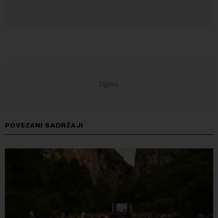
POVEZANI SADRŽAJI