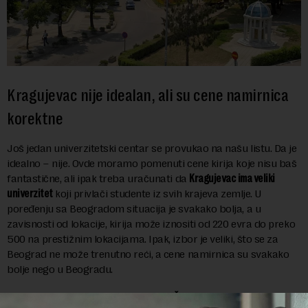
Kragujevac nije idealan, ali su cene namirnica
korektne
Još jedan univerzitetski centar se provukao na našu listu. Da je
idealno – nije. Ovde moramo pomenuti cene kirija koje nisu baš
fantastične, ali ipak treba uračunati da
Kragujevac ima veliki
univerzitet
koji privlači studente iz svih krajeva zemlje. U
poređenju sa Beogradom situacija je svakako bolja, a u
zavisnosti od lokacije, kirija može iznositi od 220 evra do preko
500 na prestižnim lokacijama. Ipak, izbor je veliki, što se za
Beograd ne može trenutno reći, a cene namirnica su svakako
bolje nego u Beogradu.
Plate Kragujevčana su najveće od svih u Šumadijskom okrugu
– u maju