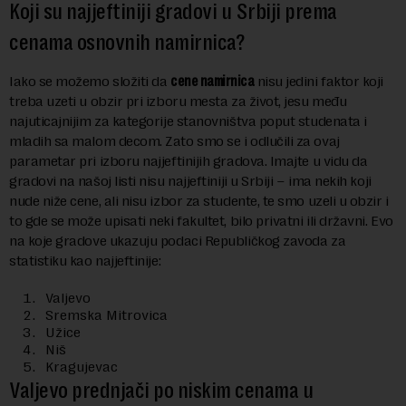
Koji su najjeftiniji gradovi u Srbiji prema
cenama osnovnih namirnica?
Iako se možemo složiti da
cene namirnica
nisu jedini faktor koji
treba uzeti u obzir pri izboru mesta za život, jesu među
najuticajnijim za kategorije stanovništva poput studenata i
mladih sa malom decom. Zato smo se i odlučili za ovaj
parametar pri izboru najjeftinijih gradova. Imajte u vidu da
gradovi na našoj listi nisu najjeftiniji u Srbiji – ima nekih koji
nude niže cene, ali nisu izbor za studente, te smo uzeli u obzir i
to gde se može upisati neki fakultet, bilo privatni ili državni. Evo
na koje gradove ukazuju podaci Republičkog zavoda za
statistiku kao najjeftinije:
Valjevo
Sremska Mitrovica
Užice
Niš
Kragujevac
Valjevo prednjači po niskim cenama u