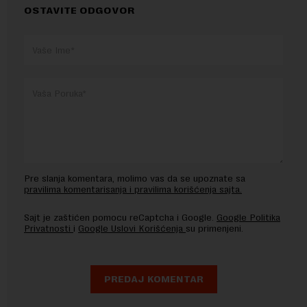
OSTAVITE ODGOVOR
Pre slanja komentara, molimo vas da se upoznate sa
pravilima komentarisanja i pravilima korišćenja sajta.
Sajt je zaštićen pomocu reCaptcha i Google.
Google Politika
Privatnosti
i
Google Uslovi Korišćenja
su primenjeni.