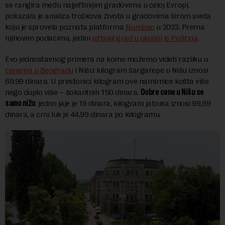
se rangira među najjeftinijim gradovima u celoj Evropi,
pokazala je analiza troškova života u gradovima širom sveta
koju je sprovela poznata platforma
Numbeo
u 2023. Prema
njihovim podacima, jedini
jeftiniji grad u okolini je Priština
.
Evo jednostavnog primera na kome možemo videti razliku u
cenama u Beogradu
i Nišu: kilogram šargarepe u Nišu iznosi
69.99 dinara. U prestonici kilogram ove namirnice košta više
nego duplo više – šokantnih 150 dinara.
Dobre cene u Nišu se
samo nižu
: jedno jaje je 19 dinara, kilogram jabuka iznosi 99,99
dinara, a crni luk je 44,99 dinara po kilogramu.