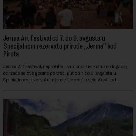
Jerma Art Festival od 7. do 9. avgusta u
Specijalnom rezervatu prirode „Jerma“ kod
Pirota
Jerma Art Festival, neprofitni i samoodrživi kulturni događaj
održaće se ove godine po treći put od 7. do 9. avgusta u
Specijalnom rezervatu prirode "Jerma" u selu Vlasi kod
Pirota.Festival okuplja umetn...