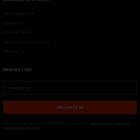
ONLINE EDUKACIJE
IZDAVAŠTVO
MEDIJSKE OBUKE
ORGANIZACIJA DOGADJAJA
EKONOM I JA
NEWSLETTER
PRIJAVITE SE
Ova stranica je zaštićena sa reCAPTCHA i primenjuju se
Google Politika privatnosti
i
Uslovi korišćenja usluge