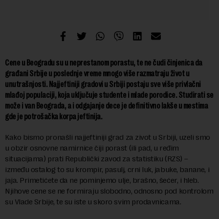
Cene u Beogradu su u neprestanom porastu, te ne čudi činjenica da
građani Srbije u poslednje vreme mnogo više razmatraju život u
unutrašnjosti. Najjeftiniji gradovi u Srbiji postaju sve više privlačni
mlađoj populaciji, koja uključuje studente i mlade porodice. Studirati se
može i van Beograda, a i odgajanje dece je definitivno lakše u mestima
gde je potrošačka korpa jeftinija.
Kako bismo pronašli najjeftiniji grad za zivot u Srbiji, uzeli smo
u obzir osnovne namirnice čiji porast (ili pad, u ređim
situacijama) prati Republički zavod za statistiku (RZS) –
između ostalog to su krompir, pasulj, crni luk, jabuke, banane, i
jaja. Primetićete da ne pominjemo ulje, brašno, šećer, i hleb.
Njihove cene se ne formiraju slobodno, odnosno pod kontrolom
su Vlade Srbije, te su iste u skoro svim prodavnicama.