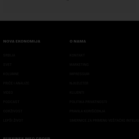
NOVA EKONOMIJA
O NAMA
SRBIJA
KONTAKT
SVET
MARKETING
KOLUMNE
IMPRESSUM
PRIČE I ANALIZE
NJUZLETER
VIDEO
KLIJENTI
PODCAST
POLITIKA PRIVATNOSTI
ODRŽIVOST
PRAVILA KORIŠĆENJA
LEPŠI ŽIVOT
SMERNICE ZA PRIMENU VEŠTAČKE INTELI
BUSSINES INFO GROUP