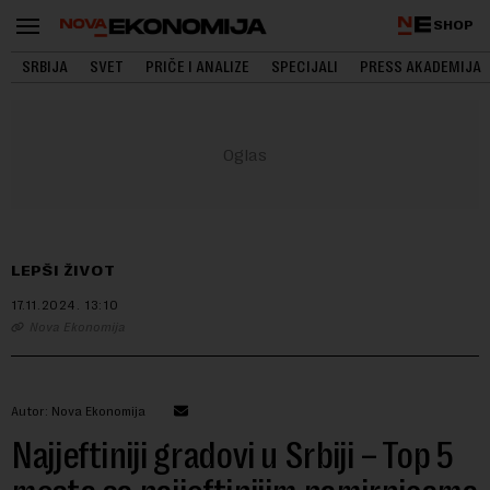
SHOP
SRBIJA
SVET
PRIČE I ANALIZE
SPECIJALI
PRESS AKADEMIJA
LEPŠI ŽIVOT
17.11.2024.
13:10
Nova Ekonomija
Autor: Nova Ekonomija
Najjeftiniji gradovi u Srbiji – Top 5