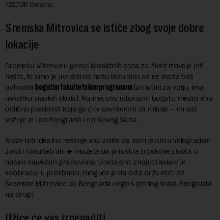
122.736 dinara.
Sremska Mitrovica se ističe zbog svoje dobre
lokacije
Sremsku Mitrovicu pored korektnih cena za život izdvaja još
nešto, te smo je uvrstili na našu listu iako se ne može baš
pohvaliti
bogatim fakultetskim programom
(ali istini za volju, ima
nekoliko visokih škola). Naime, ovo istorijom bogato mesto ima
odličnu prednost koja ga čini savršenim za mlade – na sat
vožnje je i od Beograda i od Novog Sada.
Može biti idealno rešenje ako želite da vam je blizu velegradski
život i fakulteti ali ne možete da priuštite troškove života u
našim najvećim gradovima. Uostalom, znajući kakav je
saobraćaj u prestonici, moguće je da ćete brže stići od
Sremske Mitrovice do Beograda nego s jednog kraja Beograda
na drugi.
Užice će vas iznenaditi