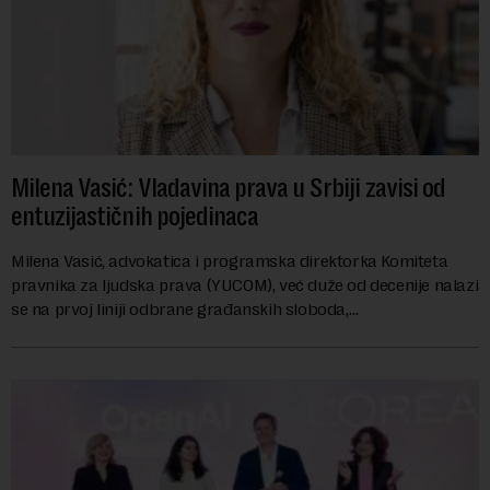
Milena Vasić: Vladavina prava u Srbiji zavisi od
entuzijastičnih pojedinaca
Milena Vasić, advokatica i programska direktorka Komiteta
pravnika za ljudska prava (YUCOM), već duže od decenije nalazi
se na prvoj liniji odbrane građanskih sloboda,
marginalizovanih grupa, žrtava diskrimi...