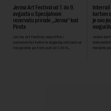
Jerma Art Festival od 7. do 9.
Interrai
avgusta u Specijalnom
kartom o
rezervatu prirode „Jerma“ kod
je ovo je
Pirota
mogućih
Jerma Art Festival, neprofitni i
Jedna karta
samoodrživi kulturni događaj održaće se
železničkih
ove godine po treći put od 7. do 9.
menjate pl
avgusta u Specijalnom rezervatu prirode
izgleda Int
"Jerma" u selu Vlasi kod Pirota.Festival
najpopularn
okuplja umetn...
Evrope, koj