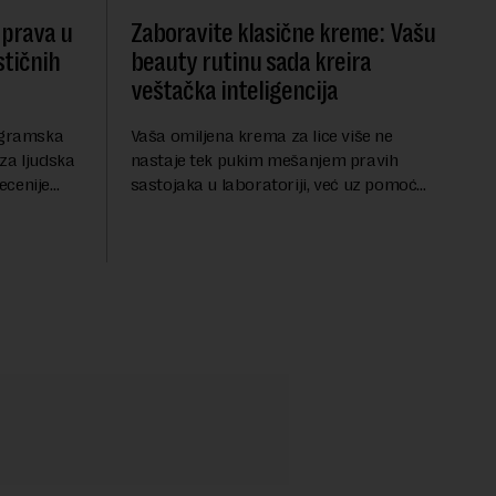
 prava u
Zaboravite klasične kreme: Vašu
stičnih
beauty rutinu sada kreira
veštačka inteligencija
rogramska
Vaša omiljena krema za lice više ne
za ljudska
nastaje tek pukim mešanjem pravih
ecenije
sastojaka u laboratoriji, već uz pomoć
ne
algoritma koji analizira vaš DNK. Želite
izovanih
da znate koja je idealna nijansa crvenog
ruža za vas, u s...