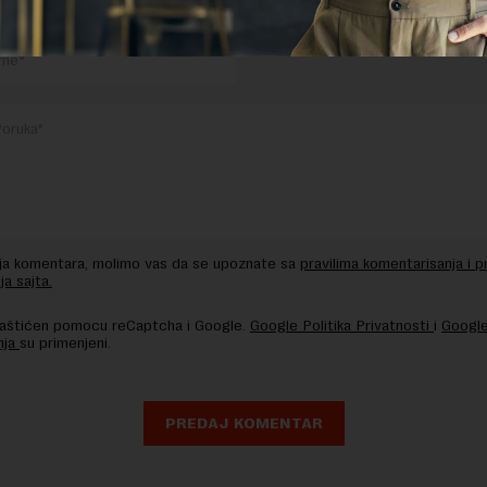
TE ODGOVOR
nja komentara, molimo vas da se upoznate sa
pravilima komentarisanja i p
ja sajta.
 zaštićen pomocu reCaptcha i Google.
Google Politika Privatnosti
i
Google
nja
su primenjeni.