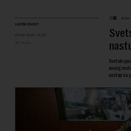
Autor
LEPŠI ŽIVOT
Svets
07.04.2021.
11:29
nastu
CarGo
Svetski poz
novog resto
nastup sa p