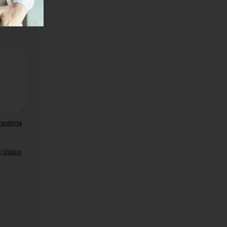
ravilima
 Uslovi