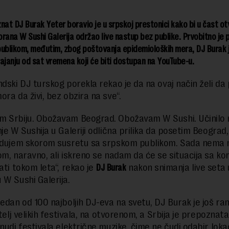
nat DJ Burak Yeter boravio je u srpskoj prestonici kako bi u čast ot
rana W Sushi Galerija održao live nastup bez publike. Prvobitno je p
ublikom, međutim, zbog poštovanja epidemioloških mera, DJ Burak j
trajanju od sat vremena koji će biti dostupan na YouTube-u.
ndski DJ turskog porekla rekao je da na ovaj način želi da
ora da živi, bez obzira na sve“.
 Srbiju. Obožavam Beograd. Obožavam W Sushi. Učinilo 
je W Sushija u Galeriji odlična prilika da posetim Beograd, 
radujem skorom susretu sa srpskom publikom. Sada nema
om, naravno, ali iskreno se nadam da će se situacija sa k
ati tokom leta“, rekao je
DJ Burak
nakon snimanja live seta 
 W Sushi Galerija.
jedan od 100 najboljih DJ-eva na svetu, DJ Burak je još ran
itelj velikih festivala, na otvorenom, a Srbija je prepoznat
nudi festivala električne muzike, čime ne čudi odabir lokac