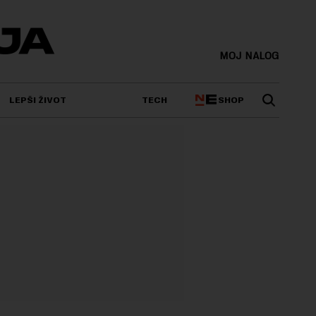
MOJ NALOG
SHOP
LEPŠI ŽIVOT
TECH