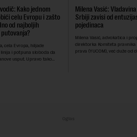
l vodič: Kako jednom
Milena Vasić: Vladavina
bići celu Evropu i zašto
Srbiji zavisi od entuzija
dno od najboljih
pojedinaca
 putovanja?
Milena Vasić, advokatica i p
direktorka Komiteta pravnika 
, cela Evropa, hiljade
prava (YUCOM), već duže od d
 linija i potpuna sloboda da
nalazi se na prvoj liniji odbra
anove usput. Upravo tako
građanskih sloboda, marginal
errail - jedan od
grupa, žrtava diskrimi...
ijih načina za istraživanje
i već decenijama pr...