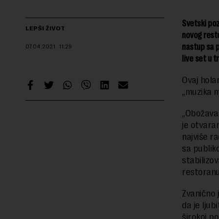
Svetski poz
LEPŠI ŽIVOT
novog resto
nastup sa p
07.04.2021.
11:29
live set u 
Ovaj hola
„muzika m
„Obožavam
je otvaran
najviše 
sa publik
stabilizov
restoranu
Zvanično 
da je ljub
širokoj po