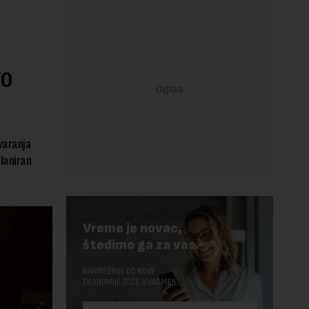
vo
varanja
laniran
Vreme je novac,
štedimo ga za vas.
NAJVREDNIJE OD NOVE
EKONOMIJE STIŽE U VAŠ MEJL.