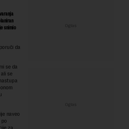
varanja
laniran
e snimio
 poruči da
mi se da
ali se
 nastupa
oronom
u
ije naveo
a po
ije za