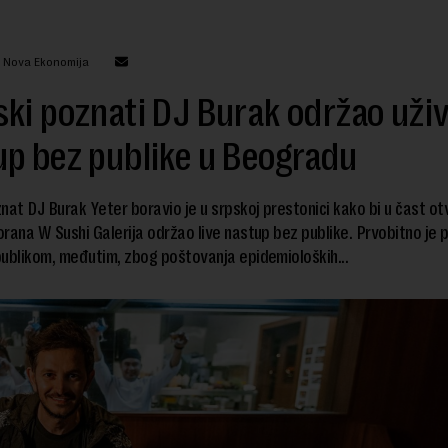
: Nova Ekonomija
ki poznati DJ Burak održao uži
p bez publike u Beogradu
nat DJ Burak Yeter boravio je u srpskoj prestonici kako bi u čast ot
rana W Sushi Galerija održao live nastup bez publike. Prvobitno je p
ublikom, međutim, zbog poštovanja epidemioloških...