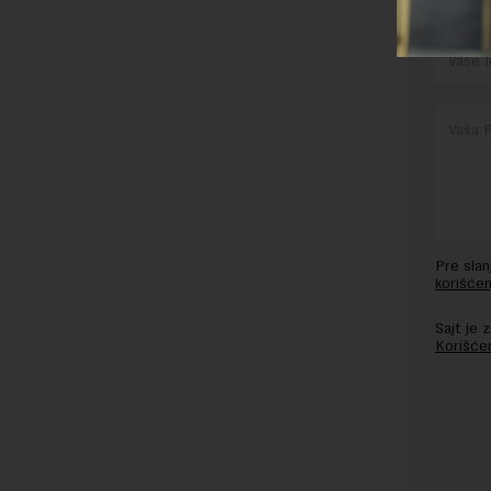
OSTAVI
Pre sla
korišćen
Sajt je
Korišće