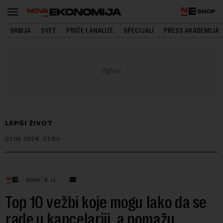
SHOP
SRBIJA
SVET
PRIČE I ANALIZE
SPECIJALI
PRESS AKADEMIJA
LEPŠI ŽIVOT
07.08.2024.
07:00
Autor: B. Lj.
Top 10 vežbi koje mogu lako da se
rade u kancelariji, a pomažu