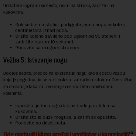
Dodatni kilogrami se često, osim na struku, zadrže i na
kukovima.
Dok sedite na stolici, podignite jednu nogu nekoliko
centimetara iznad poda.
Držite koleno savijeno pod uglom od 90 stepeni i
zadržite barem 10 sekundi.
Ponovite sa drugom stranom.
Vežba 5: Istezanje nogu
Dok još sedite, pređite na ekstenzije nogu kao sledeću vežbu
koja je pogodna da se radi dok ste za radnim stolom. Ove vežba
za stolom je laka za izvođenje i ne možete naneti štetu
kolenima.
Ispružite jednu nogu dok ne bude paralelna sa
kukovima.
Držite što je duže moguće, a zatim se opustite.
Ponovite po deset puta.
Gde postaviti klima uređaj i ventilator u kancelariji?