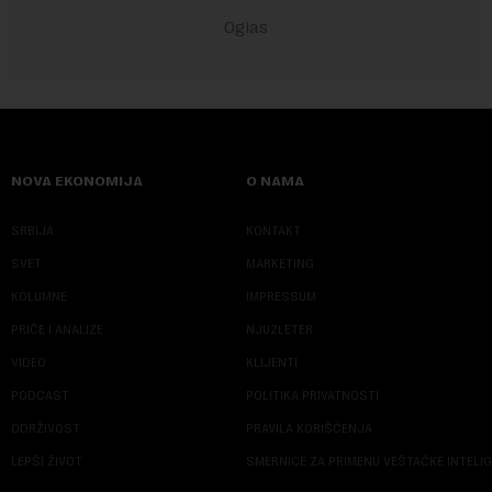
NOVA EKONOMIJA
O NAMA
SRBIJA
KONTAKT
SVET
MARKETING
KOLUMNE
IMPRESSUM
PRIČE I ANALIZE
NJUZLETER
VIDEO
KLIJENTI
PODCAST
POLITIKA PRIVATNOSTI
ODRŽIVOST
PRAVILA KORIŠĆENJA
LEPŠI ŽIVOT
SMERNICE ZA PRIMENU VEŠTAČKE INTELI