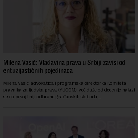
Milena Vasić: Vladavina prava u Srbiji zavisi od
entuzijastičnih pojedinaca
Milena Vasić, advokatica i programska direktorka Komiteta
pravnika za ljudska prava (YUCOM), već duže od decenije nalazi
se na prvoj liniji odbrane građanskih sloboda,
marginalizovanih grupa, žrtava diskrimi...