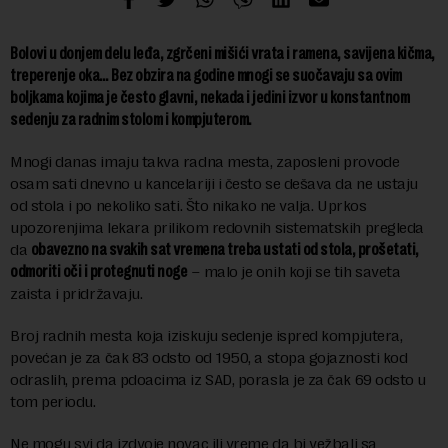
Bolovi u donjem delu leđa, zgrčeni mišići vrata i ramena, savijena kičma,
treperenje oka… Bez obzira na godine mnogi se suočavaju sa ovim
boljkama kojima je često glavni, nekada i jedini izvor u konstantnom
sedenju za radnim stolom i kompjuterom.
Mnogi danas imaju takva radna mesta, zaposleni provode
osam sati dnevno u kancelariji i često se dešava da ne ustaju
od stola i po nekoliko sati. Što nikako ne valja. Uprkos
upozorenjima lekara prilikom redovnih sistematskih pregleda
da
obavezno na svakih sat vremena treba ustati od stola, prošetati,
odmoriti oči i protegnuti noge
– malo je onih koji se tih saveta
zaista i pridržavaju.
Broj radnih mesta koja iziskuju sedenje ispred kompjutera,
povećan je za čak 83 odsto od 1950, a stopa gojaznosti kod
odraslih, prema pdoacima iz SAD, porasla je za čak 69 odsto u
tom periodu.
Ne mogu svi da izdvoje novac ili vreme da bi vežbali sa