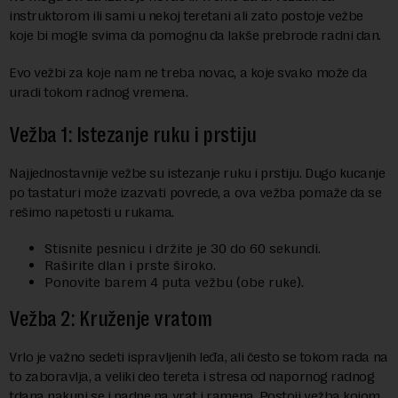
instruktorom ili sami u nekoj teretani ali zato postoje vežbe
koje bi mogle svima da pomognu da lakše prebrode radni dan.
Evo vežbi za koje nam ne treba novac, a koje svako može da
uradi tokom radnog vremena.
Vežba 1: Istezanje ruku i prstiju
Najjednostavnije vežbe su istezanje ruku i prstiju. Dugo kucanje
po tastaturi može izazvati povrede, a ova vežba pomaže da se
rešimo napetosti u rukama.
Stisnite pesnicu i držite je 30 do 60 sekundi.
Raširite dlan i prste široko.
Ponovite barem 4 puta vežbu (obe ruke).
Vežba 2: Kruženje vratom
Vrlo je važno sedeti ispravljenih leđa, ali često se tokom rada na
to zaboravlja, a veliki deo tereta i stresa od napornog radnog
tdana nakupi se i padne na vrat i ramena. Postoji vežba kojom