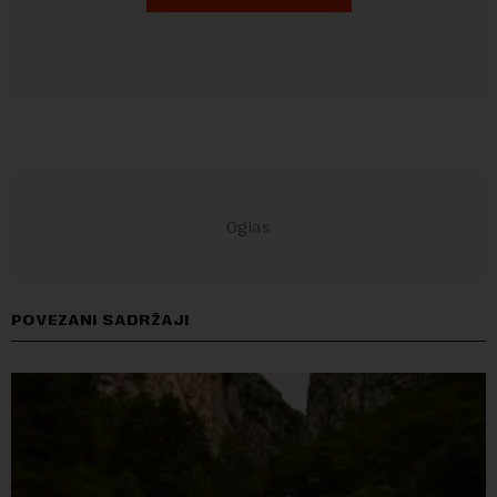
POVEZANI SADRŽAJI