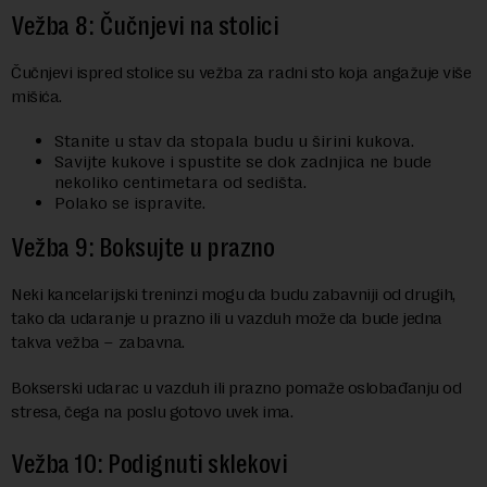
Vežba 8: Čučnjevi na stolici
Čučnjevi ispred stolice su vežba za radni sto koja angažuje više
mišića.
Stanite u stav da stopala budu u širini kukova.
Savijte kukove i spustite se dok zadnjica ne bude
nekoliko centimetara od sedišta.
Polako se ispravite.
Vežba 9: Boksujte u prazno
Neki kancelarijski treninzi mogu da budu zabavniji od drugih,
tako da udaranje u prazno ili u vazduh može da bude jedna
takva vežba – zabavna.
Bokserski udarac u vazduh ili prazno pomaže oslobađanju od
stresa, čega na poslu gotovo uvek ima.
Vežba 10: Podignuti sklekovi