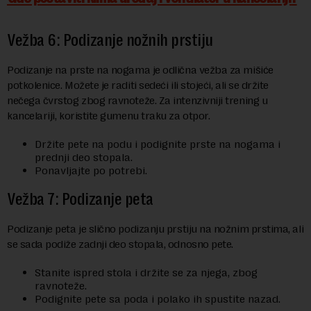
Vežba 6: Podizanje nožnih prstiju
Podizanje na prste na nogama je odlična vežba za mišiće
potkolenice. Možete je raditi sedeći ili stojeći, ali se držite
nečega čvrstog zbog ravnoteže. Za intenzivniji trening u
kancelariji, koristite gumenu traku za otpor.
Držite pete na podu i podignite prste na nogama i
prednji deo stopala.
Ponavljajte po potrebi.
Vežba 7: Podizanje peta
Podizanje peta je slično podizanju prstiju na nožnim prstima, ali
se sada podiže zadnji deo stopala, odnosno pete.
Stanite ispred stola i držite se za njega, zbog
ravnoteže.
Podignite pete sa poda i polako ih spustite nazad.