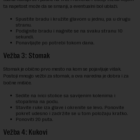
ta napetost može da se smanji, a eventualni bol ublaži.
Spustite bradu i kružite glavom u jednu, pa u drugu
stranu.
Podignite bradu i nagnite se na svaku stranu 10
sekundi.
Ponavljajte po potrebi tokom dana.
Vežba 3: Stomak
Stomak je obično prvo mesto na kom se pojavljuje višak.
Postoji mnogo vežbi za stomak, a ova naredna je dobra i za
bočne mišiće.
Sedite na ivici stolice sa savijenim kolenima i
stopalima na podu.
Stavite ruke iza glave i okrenite se levo. Ponovite
pokret udesno i zadržite se u tom položaju kratko.
Ponoviti 20 puta.
Vežba 4: Kukovi