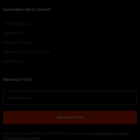
BUSSINES INFO GROUP
ONLINE EDUKACIJE
IZDAVAŠTVO
MEDIJSKE OBUKE
ORGANIZACIJA DOGADJAJA
EKONOM I JA
NEWSLETTER
PRIJAVITE SE
Ova stranica je zaštićena sa reCAPTCHA i primenjuju se
Google Politika privatnosti
i
Uslovi korišćenja usluge