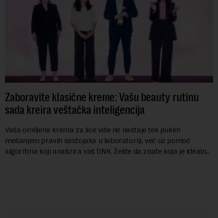
Zaboravite klasične kreme: Vašu beauty rutinu
sada kreira veštačka inteligencija
Vaša omiljena krema za lice više ne nastaje tek pukim
mešanjem pravih sastojaka u laboratoriji, već uz pomoć
algoritma koji analizira vaš DNK. Želite da znate koja je idealna
nijansa crvenog ruža za vas, u s...