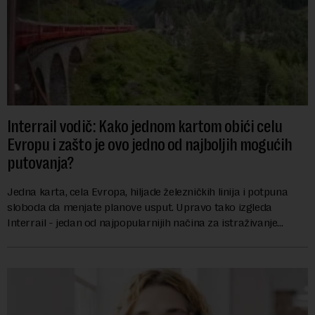
Interrail vodič: Kako jednom kartom obići celu
Evropu i zašto je ovo jedno od najboljih mogućih
putovanja?
Jedna karta, cela Evropa, hiljade železničkih linija i potpuna
sloboda da menjate planove usput. Upravo tako izgleda
Interrail - jedan od najpopularnijih načina za istraživanje
Evrope, koji već decenijama pr...