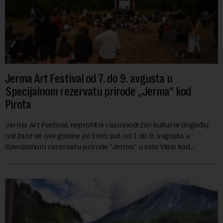
Jerma Art Festival od 7. do 9. avgusta u
Specijalnom rezervatu prirode „Jerma“ kod
Pirota
Jerma Art Festival, neprofitni i samoodrživi kulturni događaj
održaće se ove godine po treći put od 7. do 9. avgusta u
Specijalnom rezervatu prirode "Jerma" u selu Vlasi kod
Pirota.Festival okuplja umetn...