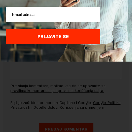
OSTAVITE ODGOVOR
PRIJAVITE SE
Pre slanja komentara, molimo vas da se upoznate sa
pravilima komentarisanja i pravilima korišćenja sajta.
Sajt je zaštićen pomocu reCaptcha i Google.
Google Politika
Privatnosti
i
Google Uslovi Korišćenja
su primenjeni.