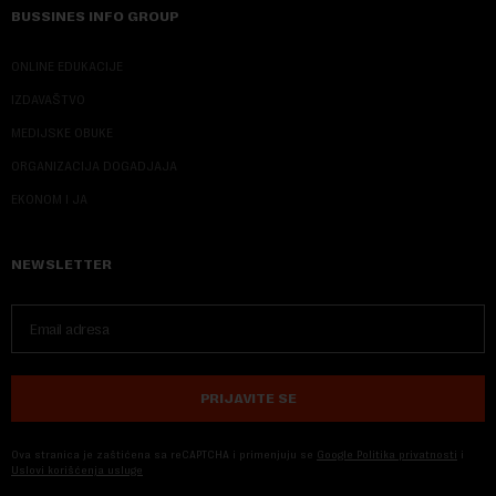
BUSSINES INFO GROUP
ONLINE EDUKACIJE
IZDAVAŠTVO
MEDIJSKE OBUKE
ORGANIZACIJA DOGADJAJA
EKONOM I JA
NEWSLETTER
PRIJAVITE SE
Ova stranica je zaštićena sa reCAPTCHA i primenjuju se
Google Politika privatnosti
i
Uslovi korišćenja usluge