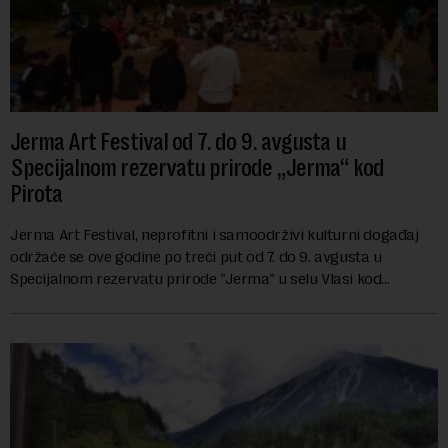
Jerma Art Festival od 7. do 9. avgusta u
Specijalnom rezervatu prirode „Jerma“ kod
Pirota
Jerma Art Festival, neprofitni i samoodrživi kulturni događaj
održaće se ove godine po treći put od 7. do 9. avgusta u
Specijalnom rezervatu prirode "Jerma" u selu Vlasi kod
Pirota.Festival okuplja umetn...