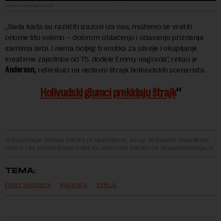
Kaver Emi dodele nagrada 2024
„Sada kada su različiti izazovi iza nas, možemo se vratiti
onome što volimo – dobrom oblačenju i odavanju priznanja
samima sebi. I nema boljeg trenutka za slavlje i okupljanje
kreativne zajednice od 75. dodele Emmy nagrada“, rekao je
Anderson,
referišući na nedavni štrajk holivudskih scenarista.
Holivudski glumci prekidaju štrajk
Preuzimanje delova teksta je dozvoljeno, ali uz obavezno navođenje
izvora i uz postavljanje linka ka izvornom tekstu na novaekonomija.rs
TEMA:
EMMY NAGRADA
NAGRADA
SERIJA