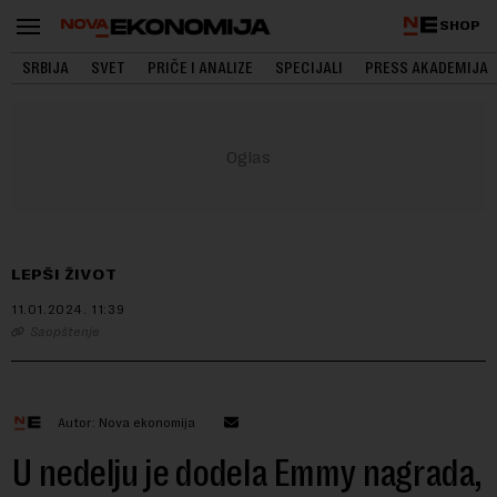
SHOP
SRBIJA
SVET
PRIČE I ANALIZE
SPECIJALI
PRESS AKADEMIJA
LEPŠI ŽIVOT
11.01.2024.
11:39
Saopštenje
Autor: Nova ekonomija
U nedelju je dodela Emmy nagrada,