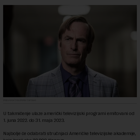
Bolje pozovi Sola (Better Call Saul)
U takmičenje ulaze američki televizijski programi emitovani od
1. juna 2022. do 31. maja 2023.
Najbolje će odabrati stručnjaci Američke televizijske akademije,