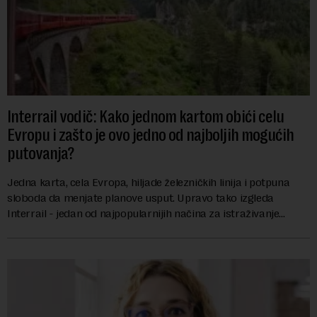
Interrail vodič: Kako jednom kartom obići celu
Evropu i zašto je ovo jedno od najboljih mogućih
putovanja?
Jedna karta, cela Evropa, hiljade železničkih linija i potpuna
sloboda da menjate planove usput. Upravo tako izgleda
Interrail - jedan od najpopularnijih načina za istraživanje
Evrope, koji već decenijama pr...