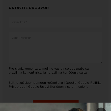
OSTAVITE ODGOVOR
Pre slanja komentara, molimo vas da se upoznate sa
pravilima komentarisanja i pravilima korišćenja sajta.
Sajt je zaštićen pomocu reCaptcha i Google.
Google Politika
Privatnosti
i
Google Uslovi Korišćenja
su primenjeni.