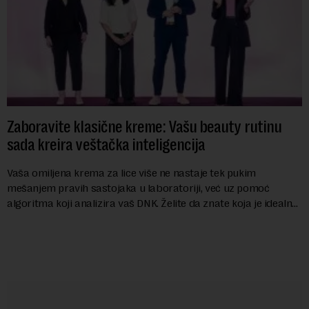
Zaboravite klasične kreme: Vašu beauty rutinu
sada kreira veštačka inteligencija
Vaša omiljena krema za lice više ne nastaje tek pukim
mešanjem pravih sastojaka u laboratoriji, već uz pomoć
algoritma koji analizira vaš DNK. Želite da znate koja je idealna
nijansa crvenog ruža za vas, u s...