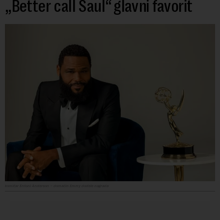
„Better call Saul“ glavni favorit
komičar Entoni Anderson – domaćin Emmy dodele nagrada