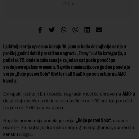
Ljubitelji serija spremno čekaju 16. januar kada će najbolje serije u
prošloj godini dobiti prestižnu nagradu „Emmy“ u više kategorija, a
početak 75. dodele zakazana je za jedan sat posle ponoći po
srednjeevropskom vremenu. Najviše nominacija ove godine ponela je
serija „Bolje pozovi Sola“ (Better call Saul) koja se emituje na AMC
kanalu.
Evropski ljubitelji Emi dodele nagrada moći će upravo na
AMC-u
da gledaju svečanu dodelu koja počinje od 1:00 sat iza ponoći i
trajaće do 5:00 časova ujutru.
Najviše nominacija ponela je serija
„Bolje pozovi Sola“,
ukupno
osam – za najbolju dramsku seriju, glavnog glumca, sporednu
žensku ulogu…