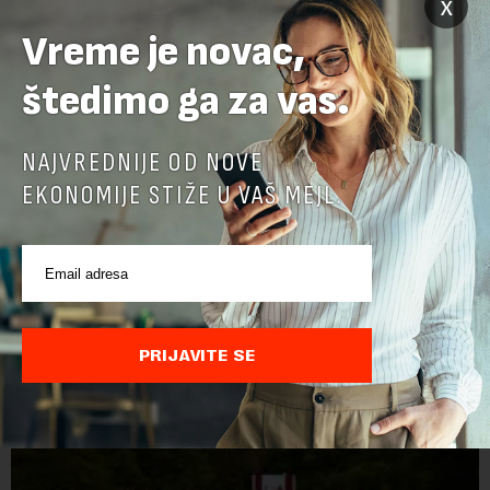
x
Vreme je novac,
štedimo ga za vas.
NAJVREDNIJE OD NOVE
EKONOMIJE STIŽE U VAŠ MEJL.
POVEZANI SADRŽAJI
PRIJAVITE SE