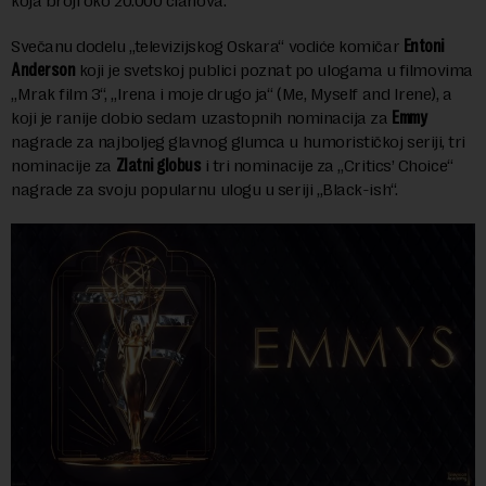
koja broji oko 20.000 članova.
Svečanu dodelu „televizijskog Oskara“ vodiće komičar
Entoni
Anderson
koji je svetskoj publici poznat po ulogama u filmovima
„Mrak film 3“, „Irena i moje drugo ja“ (Me, Myself and Irene), a
koji je ranije dobio sedam uzastopnih nominacija za
Emmy
nagrade za najboljeg glavnog glumca u humorističkoj seriji, tri
nominacije za
Zlatni globus
i tri nominacije za „Critics’ Choice“
nagrade za svoju popularnu ulogu u seriji „Black-ish“.