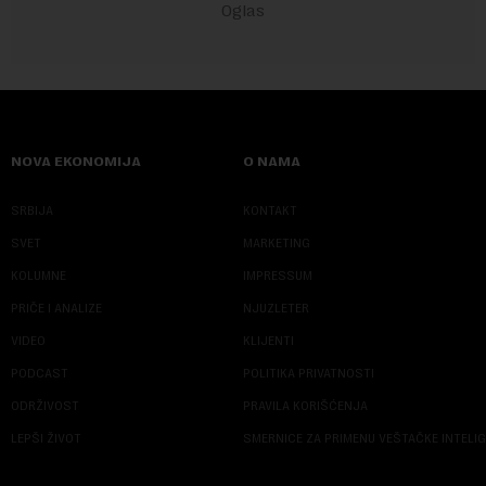
NOVA EKONOMIJA
O NAMA
SRBIJA
KONTAKT
SVET
MARKETING
KOLUMNE
IMPRESSUM
PRIČE I ANALIZE
NJUZLETER
VIDEO
KLIJENTI
PODCAST
POLITIKA PRIVATNOSTI
ODRŽIVOST
PRAVILA KORIŠĆENJA
LEPŠI ŽIVOT
SMERNICE ZA PRIMENU VEŠTAČKE INTELI