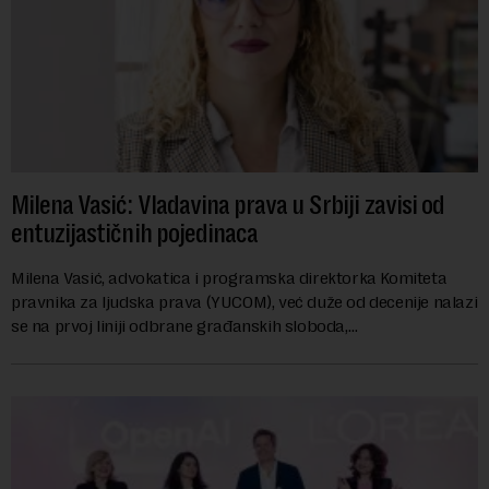
Milena Vasić: Vladavina prava u Srbiji zavisi od
entuzijastičnih pojedinaca
Milena Vasić, advokatica i programska direktorka Komiteta
pravnika za ljudska prava (YUCOM), već duže od decenije nalazi
se na prvoj liniji odbrane građanskih sloboda,
marginalizovanih grupa, žrtava diskrimi...