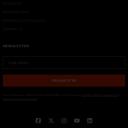
IZDAVAŠTVO
MEDIJSKE OBUKE
ORGANIZACIJA DOGADJAJA
EKONOM I JA
NEWSLETTER
PRIJAVITE SE
Ova stranica je zaštićena sa reCAPTCHA i primenjuju se
Google Politika privatnosti
i
Uslovi korišćenja usluge