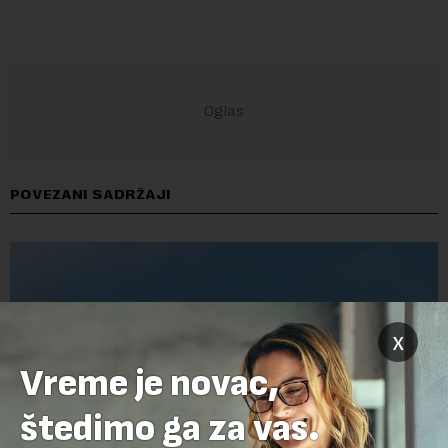
POVEZANI SADRŽAJI
x
Vreme je novac,
štedimo ga za vas.