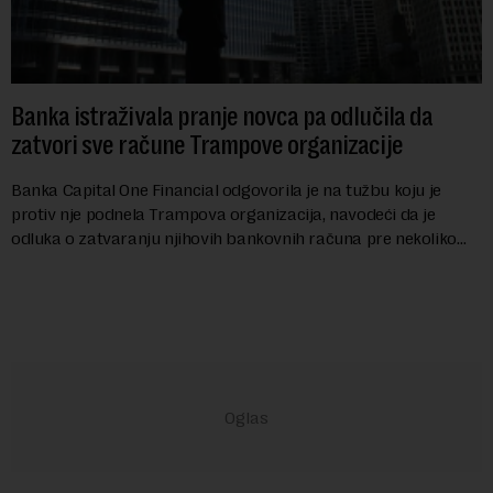
Banka istraživala pranje novca pa odlučila da
zatvori sve račune Trampove organizacije
Banka Capital One Financial odgovorila je na tužbu koju je
protiv nje podnela Trampova organizacija, navodeći da je
odluka o zatvaranju njihovih bankovnih računa pre nekoliko
godina doneta isključivo nakon d...