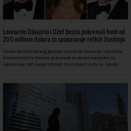
Leonardo Dikaprio i Džef Bezos pokrenuli fond od
200 miliona dolara za spasavanje retkih životinja
Fondacije holivudskog glumca Leonarda Dikaprija i osnivača
Amazona Džefa Bezosa pokrenule su danas inicijativu za
spasavanje 100 najugroženijih životinjskih vrsta na Zemlji
vrednu 200 miliona dolara.Fond...