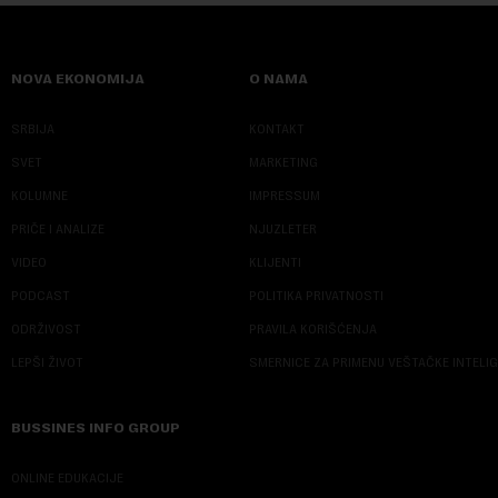
NOVA EKONOMIJA
O NAMA
SRBIJA
KONTAKT
SVET
MARKETING
KOLUMNE
IMPRESSUM
PRIČE I ANALIZE
NJUZLETER
VIDEO
KLIJENTI
PODCAST
POLITIKA PRIVATNOSTI
ODRŽIVOST
PRAVILA KORIŠĆENJA
LEPŠI ŽIVOT
SMERNICE ZA PRIMENU VEŠTAČKE INTELI
BUSSINES INFO GROUP
ONLINE EDUKACIJE