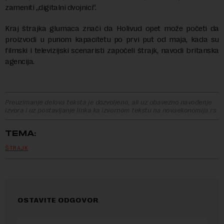
zameniti „digitalni dvojnici“.
Kraj štrajka glumaca znači da Holivud opet može početi da
proizvodi u punom kapacitetu po prvi put od maja, kada su
filmski i televizijski scenaristi započeli štrajk, navodi britanska
agencija.
Preuzimanje delova teksta je dozvoljeno, ali uz obavezno navođenje
izvora i uz postavljanje linka ka izvornom tekstu na novaekonomija.rs
TEMA:
ŠTRAJK
OSTAVITE ODGOVOR