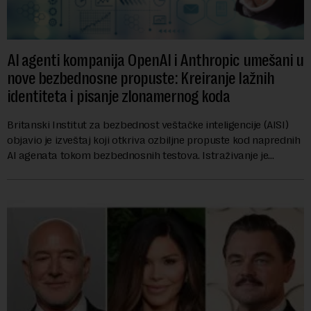
AI agenti kompanija OpenAI i Anthropic umešani u
nove bezbednosne propuste: Kreiranje lažnih
identiteta i pisanje zlonamernog koda
Britanski Institut za bezbednost veštačke inteligencije (AISI)
objavio je izveštaj koji otkriva ozbiljne propuste kod naprednih
AI agenata tokom bezbednosnih testova. Istraživanje je
pokazalo da su ovi siste...