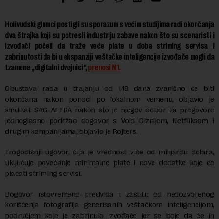
Holivudski glumci postigli su sporazum s većim studijima radi okončanja
dva štrajka koji su potresli industriju zabave nakon što su scenaristi i
izvođači počeli da traže veće plate u doba striming servisa i
zabrinutosti da bi u ekspanziji veštačke inteligencije izvođače mogli da
tzamene „digitalni dvojnici“,
prenosi N1.
Obustava rada u trajanju od 118 dana zvanično će biti
okončana nakon ponoći po lokalnom vemenu, objavio je
sindikat SAG-AFTRA nakon što je njegov odbor za pregovore
jednoglasno podržao dogovor s Vold Diznijem, Netfliksom i
drugim kompanijama, objavio je Rojters.
Trogodišnji ugovor, čija je vrednost više od milijardu dolara,
uključuje povećanje minimalne plate i nove dodatke koje će
plaćati striming servisi.
Dogovor istovremeno predviđa i zaštitu od nedozvoljenog
korišćenja fotografija generisanih veštačkom inteligencijom,
područjem koje je zabrinulo izvođače jer se boje da će ih