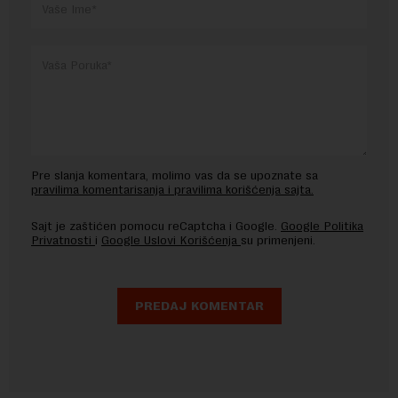
Pre slanja komentara, molimo vas da se upoznate sa
pravilima komentarisanja i pravilima korišćenja sajta.
Sajt je zaštićen pomocu reCaptcha i Google.
Google Politika
Privatnosti
i
Google Uslovi Korišćenja
su primenjeni.