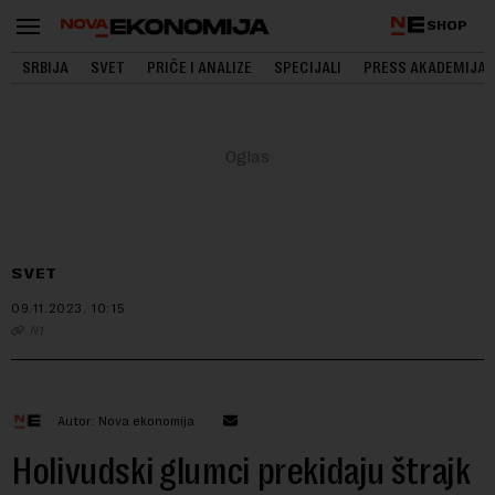
SHOP
SRBIJA
SVET
PRIČE I ANALIZE
SPECIJALI
PRESS AKADEMIJA
SVET
09.11.2023.
10:15
N1
Autor: Nova ekonomija
Holivudski glumci prekidaju štrajk