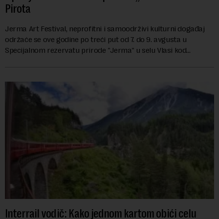
Pirota
Jerma Art Festival, neprofitni i samoodrživi kulturni događaj
održaće se ove godine po treći put od 7. do 9. avgusta u
Specijalnom rezervatu prirode "Jerma" u selu Vlasi kod
Pirota.Festival okuplja umetn...
Interrail vodič: Kako jednom kartom obići celu