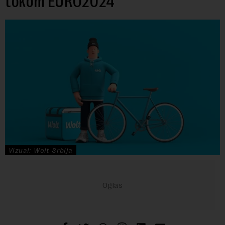
tokom EURO2024
Vizual: Wolt Srbija