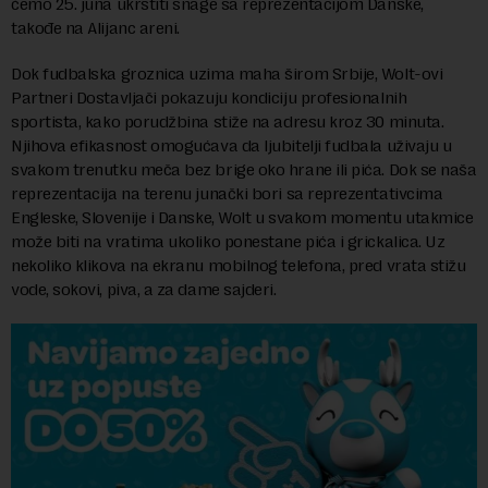
ćemo 25. juna ukrstiti snage sa reprezentacijom Danske,
takođe na Alijanc areni.
Dok fudbalska groznica uzima maha širom Srbije, Wolt-ovi
Partneri Dostavljači pokazuju kondiciju profesionalnih
sportista, kako porudžbina stiže na adresu kroz 30 minuta.
Njihova efikasnost omogućava da ljubitelji fudbala uživaju u
svakom trenutku meča bez brige oko hrane ili pića. Dok se naša
reprezentacija na terenu junački bori sa reprezentativcima
Engleske, Slovenije i Danske, Wolt u svakom momentu utakmice
može biti na vratima ukoliko ponestane pića i grickalica. Uz
nekoliko klikova na ekranu mobilnog telefona, pred vrata stižu
vode, sokovi, piva, a za dame sajderi.