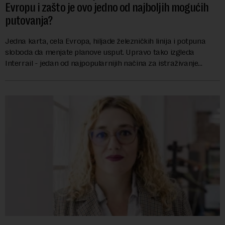
Evropu i zašto je ovo jedno od najboljih mogućih
putovanja?
Jedna karta, cela Evropa, hiljade železničkih linija i potpuna
sloboda da menjate planove usput. Upravo tako izgleda
Interrail - jedan od najpopularnijih načina za istraživanje
Evrope, koji već decenijama pr...