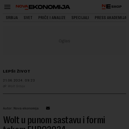
SHOP
SRBIJA
SVET
PRIČE I ANALIZE
SPECIJALI
PRESS AKADEMIJA
LEPŠI ŽIVOT
21.06.2024.
09:23
Wolt Srbija
Autor: Nova ekonomija
Wolt u punom sastavu i formi