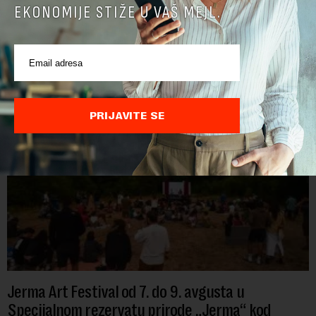
EKONOMIJE STIŽE U VAŠ MEJL.
POVEZANI SADRŽAJI
PRIJAVITE SE
Jerma Art Festival od 7. do 9. avgusta u
Specijalnom rezervatu prirode „Jerma“ kod