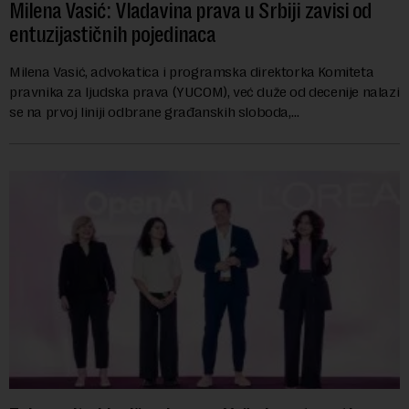
Milena Vasić: Vladavina prava u Srbiji zavisi od
entuzijastičnih pojedinaca
Milena Vasić, advokatica i programska direktorka Komiteta
pravnika za ljudska prava (YUCOM), već duže od decenije nalazi
se na prvoj liniji odbrane građanskih sloboda,
marginalizovanih grupa, žrtava diskrimi...