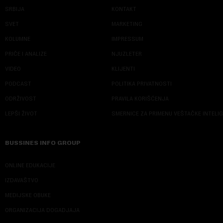
SRBIJA
KONTAKT
SVET
MARKETING
KOLUMNE
IMPRESSUM
PRIČE I ANALIZE
NJUZLETER
VIDEO
KLIJENTI
PODCAST
POLITIKA PRIVATNOSTI
ODRŽIVOST
PRAVILA KORIŠĆENJA
LEPŠI ŽIVOT
SMERNICE ZA PRIMENU VEŠTAČKE INTELI
BUSSINES INFO GROUP
ONLINE EDUKACIJE
IZDAVAŠTVO
MEDIJSKE OBUKE
ORGANIZACIJA DOGADJAJA