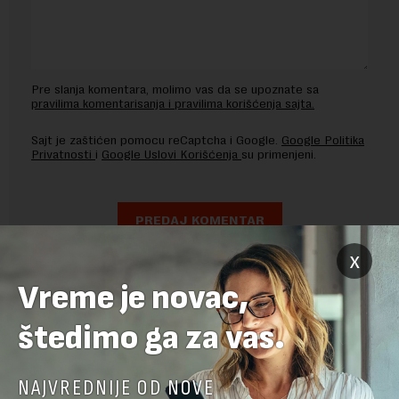
Pre slanja komentara, molimo vas da se upoznate sa
pravilima komentarisanja i pravilima korišćenja sajta.
Sajt je zaštićen pomocu reCaptcha i Google.
Google Politika
Privatnosti
i
Google Uslovi Korišćenja
su primenjeni.
x
Vreme je novac,
štedimo ga za vas.
NAJVREDNIJE OD NOVE