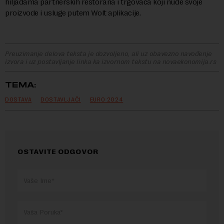
hiljadama partnerskih restorana i trgovaca koji nude svoje
proizvode i usluge putem Wolt aplikacije.
Preuzimanje delova teksta je dozvoljeno, ali uz obavezno navođenje
izvora i uz postavljanje linka ka izvornom tekstu na novaekonomija.rs
TEMA:
DOSTAVA
DOSTAVLJAČI
EURO 2024
OSTAVITE ODGOVOR