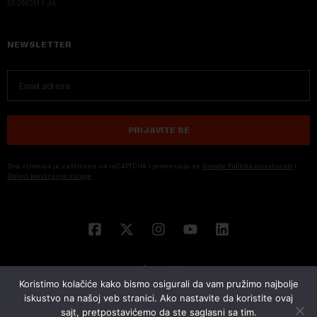
EKONOM I JA
NEWSLETTER
PRIJAVITE SE
Ova stranica je zaštićena sa reCAPTCHA i primenjuju se
Google Politika privatnosti
i
Uslovi korišćenja usluge
Koristimo kolačiće kako bismo osigurali da vam pružimo najbolje
iskustvo na našoj veb stranici. Ako nastavite da koristite ovaj
sajt, pretpostavićemo da ste saglasni sa tim.