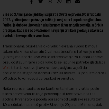
Više od 3,4 milijarde ljudi koji su pratili Svetsko prvenstvo u fudbalu
2022. godine jasno pokazuju koliko je ovaj sport popularan globalno.
Fudbal je duboko ukorenjen u kulturnom tkivu mnogih zemalja, a Srbija
prednjači kada je reč o vatrenom navijanju prilikom gledanja utakmica
svetskih i evropskih prvenstava.
Tradicionalna okupljanja oko velikih ekrana i video bimova
tokom utakmica stvaraju živahnu atmosferu i uživanje među
ljubiteljima sporta. Ovo veliko interesovanje za fudbal zahteva
brzu dostavu hrane i pića kako bi se ispunile potrebe gledalaca.
Wolt
je tu da zadovolji ove zahteve, osiguravajući da
porudžbina stigne na adresu kroz 30 minuta uz popuste od čak
50 odsto tokom ovog Evropskog prvenstva.
Naša reprezentacija se na kontinentalni turnir vratila posle
skoro četvrt veka kako je poslednji put učestvovala 2000
godine. Prvenstvo je počela porazom od Engleske rezultatom
1:0, a očekuje nas meč protiv Slovenije 20.juna u Minhenu, dok