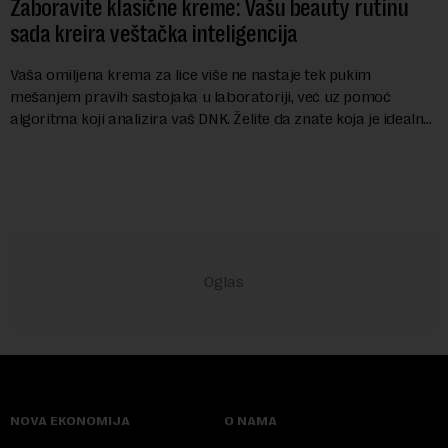
Zaboravite klasične kreme: Vašu beauty rutinu
sada kreira veštačka inteligencija
Vaša omiljena krema za lice više ne nastaje tek pukim
mešanjem pravih sastojaka u laboratoriji, već uz pomoć
algoritma koji analizira vaš DNK. Želite da znate koja je idealna
nijansa crvenog ruža za vas, u s...
NOVA EKONOMIJA
O NAMA