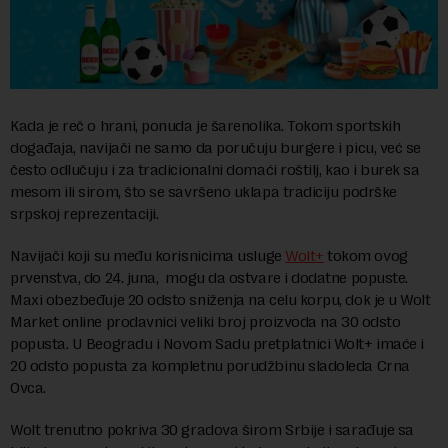
Kada je reč o hrani, ponuda je šarenolika. Tokom sportskih
događaja, navijači ne samo da poručuju burgere i picu, već se
često odlučuju i za tradicionalni domaći roštilj, kao i burek sa
mesom ili sirom, što se savršeno uklapa tradiciju podrške
srpskoj reprezentaciji.
Navijači koji su među korisnicima usluge
Wolt+
tokom ovog
prvenstva, do 24. juna, mogu da ostvare i dodatne popuste.
Maxi obezbeđuje 20 odsto sniženja na celu korpu, dok je u Wolt
Market online prodavnici veliki broj proizvoda na 30 odsto
popusta. U Beogradu i Novom Sadu pretplatnici Wolt+ imaće i
20 odsto popusta za kompletnu porudžbinu sladoleda Crna
Ovca.
Wolt trenutno pokriva 30 gradova širom Srbije i sarađuje sa