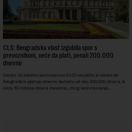
CLS: Beogradska vlast izgubila spor s
prevoznikom, neće da plati, penali 200.000
dnevno
Centar za lokalnu samoupravu (CLS) saopštio je danas da
Beograđani plaćaju dnevnu kamatu od oko 300.000 dinara, ili
blizu 10 miliona dinara mesečno, zbog neizvršavanja
pravosnažne presude, kojom je Grad Beog...