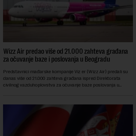
Wizz Air predao više od 21.000 zahteva građana
za očuvanje baze i poslovanja u Beogradu
Predstavnici mađarske kompanije Viz er (Wizz Air) predali su
danas više od 21.000 zahteva građana ispred Direktorata
civilnog vazduhoplovstva za očuvanje baze poslovanja u
Beogradu, uz poziv na dijalog sa na...