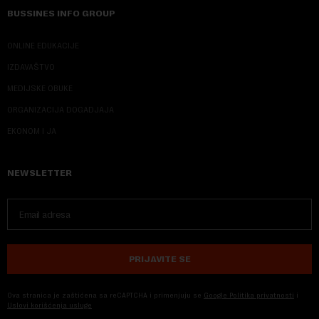
BUSSINES INFO GROUP
ONLINE EDUKACIJE
IZDAVAŠTVO
MEDIJSKE OBUKE
ORGANIZACIJA DOGADJAJA
EKONOM I JA
NEWSLETTER
PRIJAVITE SE
Ova stranica je zaštićena sa reCAPTCHA i primenjuju se
Google Politika privatnosti
i
Uslovi korišćenja usluge