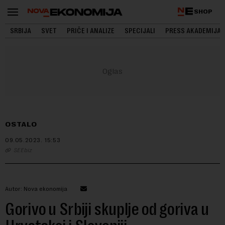
SHOP
SRBIJA
SVET
PRIČE I ANALIZE
SPECIJALI
PRESS AKADEMIJA
OSTALO
09.05.2023.
15:53
SEEbiz
Autor: Nova ekonomija
Gorivo u Srbiji skuplje od goriva u