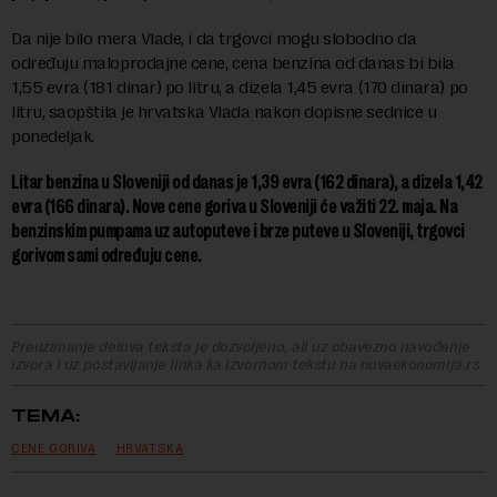
Da nije bilo mera Vlade, i da trgovci mogu slobodno da
određuju maloprodajne cene, cena benzina od danas bi bila
1,55 evra (181 dinar) po litru, a dizela 1,45 evra (170 dinara) po
litru, saopštila je hrvatska Vlada nakon dopisne sednice u
ponedeljak.
Litar benzina u Sloveniji od danas je 1,39 evra (162 dinara), a dizela 1,42
evra (166 dinara). Nove cene goriva u Sloveniji će važiti 22. maja. Na
benzinskim pumpama uz autoputeve i brze puteve u Sloveniji, trgovci
gorivom sami određuju cene.
Preuzimanje delova teksta je dozvoljeno, ali uz obavezno navođenje
izvora i uz postavljanje linka ka izvornom tekstu na novaekonomija.rs
TEMA:
CENE GORIVA
HRVATSKA