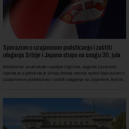
Sporazum o uzajamnom podsticanju i zaštiti
ulaganja Srbije i Japana stupa na snagu 30. jula
Ministarka unutrašnje i spoljne trgovine Jagoda Lazarević
izjavila je u petak da je Srbija dobila veoma važan Sporazum o
uzajamnom podsticanju i zaštiti ulaganja sa Japanom, koji će
stupiti na snagu 30. jula...