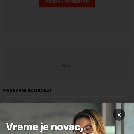
POVEZANI SADRŽAJI
x
Vreme je novac,