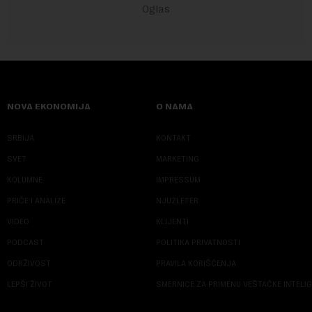
NOVA EKONOMIJA
O NAMA
SRBIJA
KONTAKT
SVET
MARKETING
KOLUMNE
IMPRESSUM
PRIČE I ANALIZE
NJUZLETER
VIDEO
KLIJENTI
PODCAST
POLITIKA PRIVATNOSTI
ODRŽIVOST
PRAVILA KORIŠĆENJA
LEPŠI ŽIVOT
SMERNICE ZA PRIMENU VEŠTAČKE INTELI