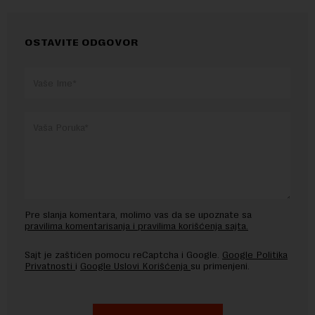
OSTAVITE ODGOVOR
Pre slanja komentara, molimo vas da se upoznate sa
pravilima komentarisanja i pravilima korišćenja sajta.
Sajt je zaštićen pomocu reCaptcha i Google.
Google Politika
Privatnosti
i
Google Uslovi Korišćenja
su primenjeni.