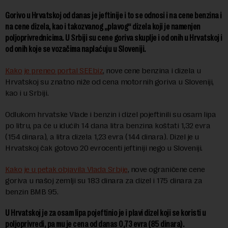
Gorivo u Hrvatskoj od danas je jeftinije i to se odnosi i na cene benzina i
na cene dizela, kao i takozvanog „plavog“ dizela koji je namenjen
poljoprivrednicima. U Srbiji su cene goriva skuplje i od onih u Hrvatskoj i
od onih koje se vozačima naplaćuju u Sloveniji.
Kako je preneo portal SEEbiz
, nove cene benzina i dizela u
Hrvatskoj su znatno niže od cena motornih goriva u Sloveniji,
kao i u Srbiji.
Odlukom hrvatske Vlade i benzin i dizel pojeftinili su osam lipa
po litru, pa će u idućih 14 dana litra benzina koštati 1,32 evra
(154 dinara), a litra dizela 1,23 evra (144 dinara). Dizel je u
Hrvatskoj čak gotovo 20 evrocenti jeftiniji nego u Sloveniji.
Kako je u petak objavila Vlada Srbije
, nove ograničene cene
goriva u našoj zemlji su 183 dinara za dizel i 175 dinara za
benzin BMB 95.
U Hrvatskoj je za osam lipa pojeftinio je i plavi dizel koji se koristi u
poljoprivredi, pa mu je cena od danas 0,73 evra (85 dinara).