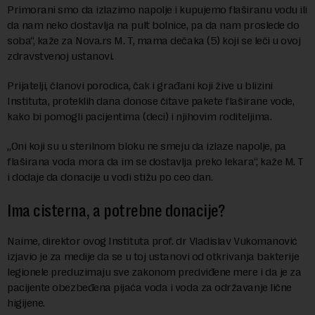
Primorani smo da izlazimo napolje i kupujemo flaširanu vodu ili
da nam neko dostavlja na pult bolnice, pa da nam proslede do
soba“, kaže za Nova.rs M. T, mama dečaka (5) koji se leči u ovoj
zdravstvenoj ustanovi.
Prijatelji, članovi porodica, čak i građani koji žive u blizini
Instituta, proteklih dana donose čitave pakete flaširane vode,
kako bi pomogli pacijentima (deci) i njihovim roditeljima.
„Oni koji su u sterilnom bloku ne smeju da izlaze napolje, pa
flaširana voda mora da im se dostavlja preko lekara“, kaže M. T
i dodaje da donacije u vodi stižu po ceo dan.
Ima cisterna, a potrebne donacije?
Naime, direktor ovog Instituta prof. dr Vladislav Vukomanović
izjavio je za medije da se u toj ustanovi od otkrivanja bakterije
legionele preduzimaju sve zakonom predviđene mere i da je za
pacijente obezbeđena pijaća voda i voda za održavanje lične
higijene.