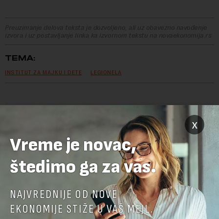
Preuzimanje delova teksta je dozvoljeno, ali uz obavezno navođenje
izvora i uz postavljanje linka ka izvornom tekstu na novaekonomija.rs
TEMA:
INSTITUT ZA MAJKU I DETE
LEGIONELA
x
OSTAVITE ODGOVOR
Vreme je novac,
štedimo ga za vas.
NAJVREDNIJE OD NOVE
EKONOMIJE STIŽE U VAŠ MEJL.