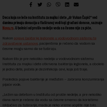
Deca koja se leče na Institutu za majku i dete „dr Vukan Čupić“ već
danima primaju donacija u flaširanoj vodi koji građani donose, saznaje
Nova.rs
. U bolnici od prošle nedelje voda sa česme nije za piće.
Nakon
pojave bakterije legionele u vodovodnom sistemu te
zdravstvene ustanove
, pacijentima je rečeno da vodom sa
česme mogu samo da se tuširaju.
Nakon što je pre nekoliko nedelja u vodovodnom sistemu
Instituta za majku i dete otkrivena bakterija legionela, a obolelo
je jedno dete, počela je dezinfekcija cevi, koja još traje.
Posledica pojave bakterije je međutim – zabrana konzumiranja
pijaće vode.
„Ležim sa detetom u Institutu od prošle nedelje, a pre nekoliko
dana nam je rečeno da vodu sa česme smemo da koristimo
isključivo za tuširanje, mada je neko vreme uopšte nije bilo.