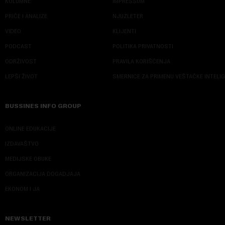
KOLUMNE
IMPRESSUM
PRIČE I ANALIZE
NJUZLETER
VIDEO
KLIJENTI
PODCAST
POLITIKA PRIVATNOSTI
ODRŽIVOST
PRAVILA KORIŠĆENJA
LEPŠI ŽIVOT
SMERNICE ZA PRIMENU VEŠTAČKE INTELI
BUSSINES INFO GROUP
ONLINE EDUKACIJE
IZDAVAŠTVO
MEDIJSKE OBUKE
ORGANIZACIJA DOGADJAJA
EKONOM I JA
NEWSLETTER