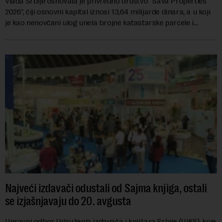
Vlada Srbije osnovala je privredno društvo "Sava Properties
2026", čiji osnovni kapital iznosi 13,64 milijarde dinara, a u koji
je kao nenovčani ulog unela brojne katastarske parcele i
objekte u okviru kompl...
Najveći izdavači odustali od Sajma knjiga, ostali
se izjašnjavaju do 20. avgusta
Upravni odbor Udruženja izdavača i knjižara Srbije (UIKS), koje