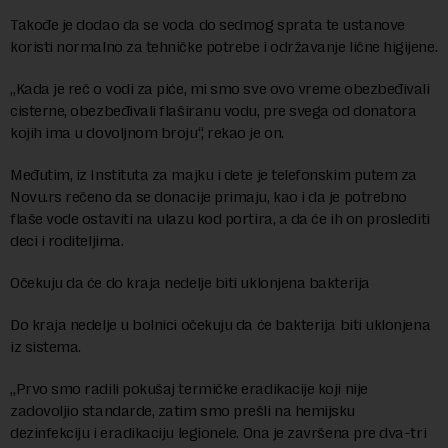
Takođe je dodao da se voda do sedmog sprata te ustanove
koristi normalno za tehničke potrebe i održavanje lične higijene.
„Kada je reč o vodi za piće, mi smo sve ovo vreme obezbeđivali
cisterne, obezbeđivali flaširanu vodu, pre svega od donatora
kojih ima u dovoljnom broju“, rekao je on.
Međutim, iz Instituta za majku i dete je telefonskim putem za
Novu.rs rečeno da se donacije primaju, kao i da je potrebno
flaše vode ostaviti na ulazu kod portira, a da će ih on proslediti
deci i roditeljima.
Očekuju da će do kraja nedelje biti uklonjena bakterija
Do kraja nedelje u bolnici očekuju da će bakterija biti uklonjena
iz sistema.
„Prvo smo radili pokušaj termičke eradikacije koji nije
zadovoljio standarde, zatim smo prešli na hemijsku
dezinfekciju i eradikaciju legionele. Ona je završena pre dva-tri