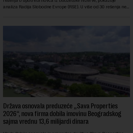
rešenja o upotrebi novca iz budžetske rezerve, pokazuje
analiza Radija Slobodne Evrope (RSE). U više od 30 rešenja ne
navodi se tačan iznos koji će ...
Država osnovala preduzeće „Sava Properties
2026“, nova firma dobila imovinu Beogradskog
sajma vrednu 13,6 milijardi dinara