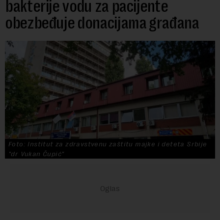
bakterije vodu za pacijente
obezbeđuje donacijama građana
Foto: Institut za zdravstvenu zaštitu majke i deteta Srbije
"dr Vukan Čupić"