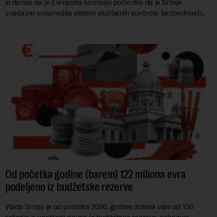
je danas da je Evropska komisija potvrdila da je Srbija
značajno unapredila sistem službenih kontrola bezbednosti
hrane biljnog porekla, te da k...
Od početka godine (barem) 122 miliona evra
podeljeno iz budžetske rezerve
Vlada Srbije je od početka 2026. godine donela više od 130