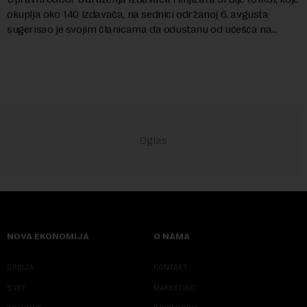
okuplja oko 140 izdavača, na sednici održanoj 6. avgusta
sugerisao je svojim članicama da odustanu od učešća na
predstojećem Sajmu knjiga. Vrem...
NOVA EKONOMIJA
O NAMA
SRBIJA
KONTAKT
SVET
MARKETING