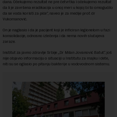
dana. Očekujemo rezultat ne pre četvrtka i očekujemo rezultat
da li je završena eradikacija u onoj meri u kojoj bi to omogućilo
da se voda koristi za piće“, naveo je za medije prof. dr
Vukomanović.
On je naglasio i da je pacijent koji je inficiran legionelom u fazi
konsolidacije, odnosno izlečenja i da nema novih slučajeva
zaraze.
Institut za javno zdravlje Srbije „Dr Milan Jovanović Batut“, još
nije objavio informaciju o situaciji u Institutu za majku i dete,
niti su se oglasio po pitanju bakterije u vodovodnom sistemu.