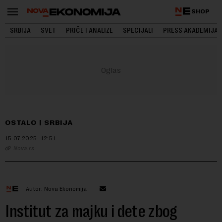
SHOP
SRBIJA
SVET
PRIČE I ANALIZE
SPECIJALI
PRESS AKADEMIJA
OSTALO
SRBIJA
15.07.2025.
12:51
Nova.rs
Autor: Nova Ekonomija
Institut za majku i dete zbog