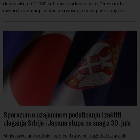
danas više od 21.000 zahteva građana ispred Direktorata
civilnog vazduhoplovstva za očuvanje baze poslovanja u
Beogradu, uz poziv na dijalog sa na...
Sporazum o uzajamnom podsticanju i zaštiti
ulaganja Srbije i Japana stupa na snagu 30. jula
Ministarka unutrašnje i spoljne trgovine Jagoda Lazarević