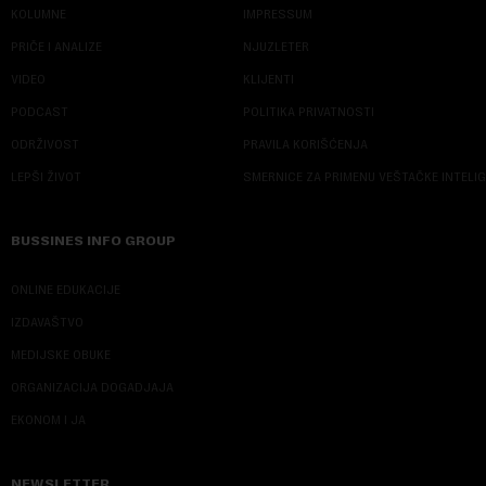
KOLUMNE
IMPRESSUM
PRIČE I ANALIZE
NJUZLETER
VIDEO
KLIJENTI
PODCAST
POLITIKA PRIVATNOSTI
ODRŽIVOST
PRAVILA KORIŠĆENJA
LEPŠI ŽIVOT
SMERNICE ZA PRIMENU VEŠTAČKE INTELI
BUSSINES INFO GROUP
ONLINE EDUKACIJE
IZDAVAŠTVO
MEDIJSKE OBUKE
ORGANIZACIJA DOGADJAJA
EKONOM I JA
NEWSLETTER