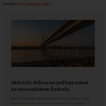
Gradnja.rs,
na sledećem LINKU
.