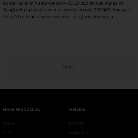
Centar za lokalnu samoupravu (CLS) saopštio je danas da
Beograđani plaćaju dnevnu kamatu od oko 300.000 dinara, ili
blizu 10 miliona dinara mesečno, zbog neizvršavanja
pravosnažne presude, kojom je Grad Beog...
NOVA EKONOMIJA
O NAMA
SRBIJA
KONTAKT
SVET
MARKETING