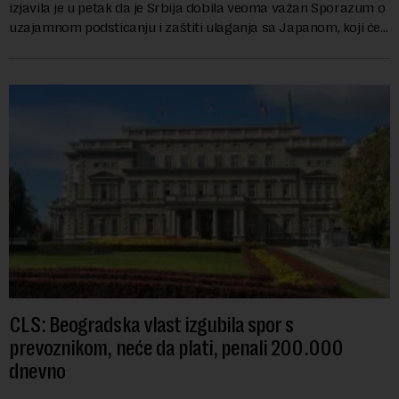
izjavila je u petak da je Srbija dobila veoma važan Sporazum o
uzajamnom podsticanju i zaštiti ulaganja sa Japanom, koji će
stupiti na snagu 30. jula...
CLS: Beogradska vlast izgubila spor s
prevoznikom, neće da plati, penali 200.000
dnevno