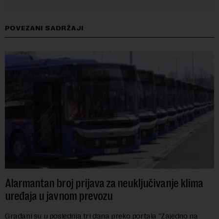
POVEZANI SADRŽAJI
Alarmantan broj prijava za neuključivanje klima
uređaja u javnom prevozu
Građani su u poslednja tri dana preko portala "Zajedno na