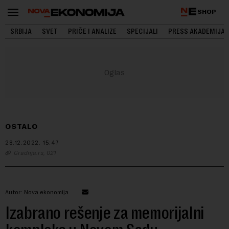
SHOP
SRBIJA
SVET
PRIČE I ANALIZE
SPECIJALI
PRESS AKADEMIJA
OSTALO
28.12.2022.
15:47
Gradnja.rs, 021
Autor: Nova ekonomija
Izabrano rešenje za memorijalni