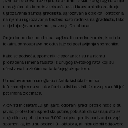
„Izvođač radova tražio je sporazumni raskid zbog toga što nije
u mogućnosti da radove okonča usled konstantnih ometanja,
ugrožavanja samog gradilišta, ugrožavanja objekta i oštećenja
na njemu i ugrožavanja bezbednosti radnika na gradilištu, tako
da je taj ugovor raskinut“, naveo je Crnobarac.
On je dodao da sada treba sagledati naredne korake, kao i da
lokalna samouprava ne odustaje od postavljanja spomenika.
Kako se podseća, spomenik je sporan jer su na njemu
pronađena i imena fašista iz Drugog svetskog rata koji su
učestvovali u zločinima tadašnjeg okupatora.
U međuvremenu se oglasio i Antifašistički front sa
informacijom da su istoričari na listi nevinih žrtava pronašli još
pet imena zločinaca.
Aktivisti inicijative „Digni gard, odbrani grad“ prošle nedelje su
javno, protestom ispred skupštine, pokušali da saznaju šta se
dogodilo sa peticijom sa 5.000 potpisa protiv podizanja ovog
spomenika, koju su podneli 31. oktobra, ali nisu dobili odgovore.