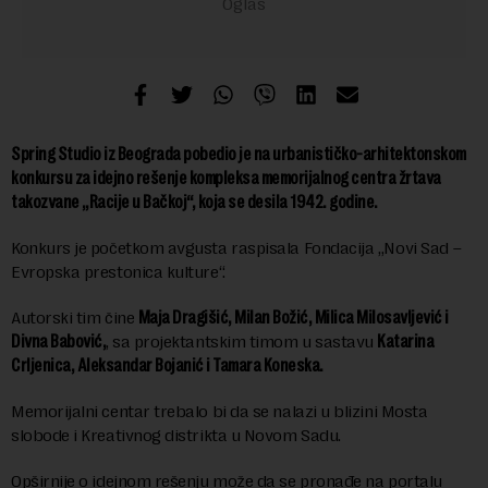
Spring Studio iz Beograda pobedio je na urbanističko-arhitektonskom
konkursu za idejno rešenje kompleksa memorijalnog centra žrtava
takozvane „Racije u Bačkoj“, koja se desila 1942. godine.
Konkurs je početkom avgusta raspisala Fondacija „Novi Sad –
Evropska prestonica kulture“.
Autorski tim čine
Maja Dragišić, Milan Božić, Milica Milosavljević i
Divna Babović,
, sa projektantskim timom u sastavu
Katarina
Crljenica, Aleksandar Bojanić i Tamara Koneska.
Memorijalni centar trebalo bi da se nalazi u blizini Mosta
slobode i Kreativnog distrikta u Novom Sadu.
Opširnije o idejnom rešenju može da se pronađe na portalu