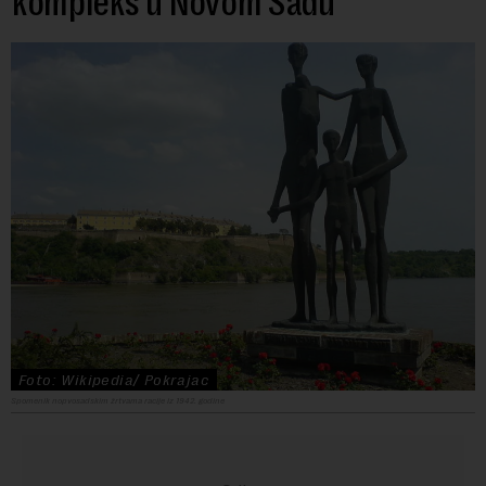
kompleks u Novom Sadu
Foto: Wikipedia/ Pokrajac
Spomenik nopvosadskim žrtvama racije iz 1942. godine