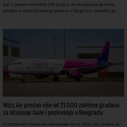
put"u poslali rekordnih 340 prijava za neuključivanje klima
uređaja u vozilima javnog prevoza u Beogradu, saopštio je
danas sindikat "Centar" u Grads...
Wizz Air predao više od 21.000 zahteva građana
za očuvanje baze i poslovanja u Beogradu
Predstavnici mađarske kompanije Viz er (Wizz Air) predali su