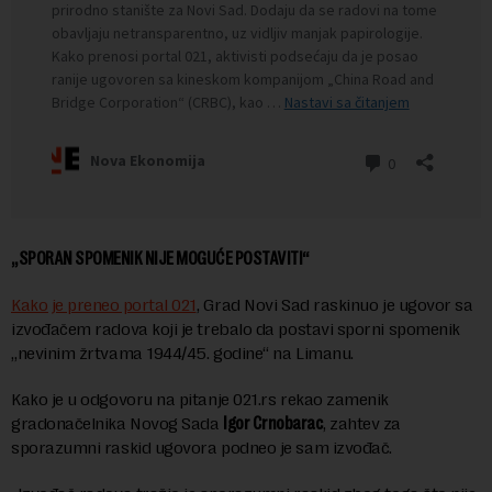
„SPORAN SPOMENIK NIJE MOGUĆE POSTAVITI“
Kako je preneo portal 021
, Grad Novi Sad raskinuo je ugovor sa
izvođačem radova koji je trebalo da postavi sporni spomenik
„nevinim žrtvama 1944/45. godine“ na Limanu.
Kako je u odgovoru na pitanje 021.rs rekao zamenik
gradonačelnika Novog Sada
Igor Crnobarac
, zahtev za
sporazumni raskid ugovora podneo je sam izvođač.