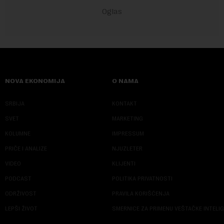
NOVA EKONOMIJA
O NAMA
SRBIJA
KONTAKT
SVET
MARKETING
KOLUMNE
IMPRESSUM
PRIČE I ANALIZE
NJUZLETER
VIDEO
KLIJENTI
PODCAST
POLITIKA PRIVATNOSTI
ODRŽIVOST
PRAVILA KORIŠĆENJA
LEPŠI ŽIVOT
SMERNICE ZA PRIMENU VEŠTAČKE INTELI