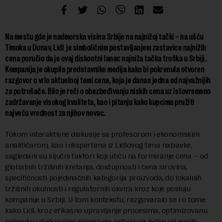
Na mestu gde je nadmorska visina Srbije na najnižoj tački – na ušću
Timoka u Dunav, Lidl je simboličnim postavljanjem zastavice najnižih
cena poručio da je ovaj diskontni lanac najniža tačka troška u Srbiji.
Kompanija je okupila predstavnike medija kako bi pokrenula otvoren
razgovor o vrlo aktuelnoj temi cena, koja je danas jedna od najvažnijih
za potrošače. Bilo je reči o obezbeđivanju niskih cena uz istovremeno
zadržavanje visokog kvaliteta, kao i pitanju kako kupcima pružiti
najveću vrednost za njihov novac.
Tokom interaktivne diskusije sa profesorom i ekonomskim
analitičarom, kao i ekspertima iz Lidlovog tima nabavke,
sagledani su ključni faktori koji utiču na formiranje cena – od
globalnih tržišnih kretanja, dostupnosti i cena sirovina,
specifičnosti pojedinačnih kategorija proizvoda, do lokalnih
tržišnih okolnosti i regulatornih okvira kroz koje posluju
kompanije u Srbiji. U tom kontekstu, razgovaralo se i o tome
kako Lidl, kroz efikasno upravljanje procesima, optimizovanu
nabavku i dugoročno planiranje, ostvaruje jedan od svojih