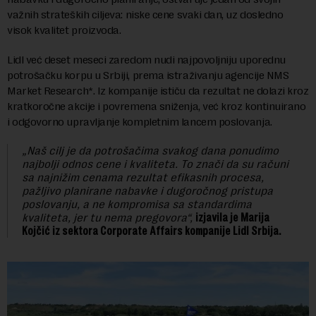
važnih strateških ciljeva: niske cene svaki dan, uz dosledno
visok kvalitet proizvoda.
Lidl već deset meseci zaredom nudi najpovoljniju uporednu
potrošačku korpu u Srbiji, prema istraživanju agencije NMS
Market Research*. Iz kompanije ističu da rezultat ne dolazi kroz
kratkoročne akcije i povremena sniženja, već kroz kontinuirano
i odgovorno upravljanje kompletnim lancem poslovanja.
„Naš cilj je da potrošačima svakog dana ponudimo
najbolji odnos cene i kvaliteta. To znači da su računi
sa najnižim cenama rezultat efikasnih procesa,
pažljivo planirane nabavke i dugoročnog pristupa
poslovanju, a ne kompromisa sa standardima
kvaliteta, jer tu nema pregovora“,
izjavila je Marija
Kojčić iz sektora Corporate Affairs kompanije Lidl Srbija.