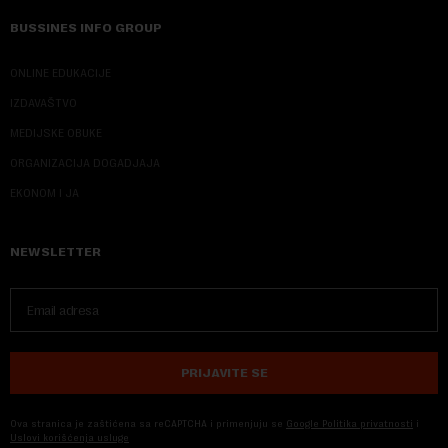
BUSSINES INFO GROUP
ONLINE EDUKACIJE
IZDAVAŠTVO
MEDIJSKE OBUKE
ORGANIZACIJA DOGADJAJA
EKONOM I JA
NEWSLETTER
PRIJAVITE SE
Ova stranica je zaštićena sa reCAPTCHA i primenjuju se
Google Politika privatnosti
i
Uslovi korišćenja usluge