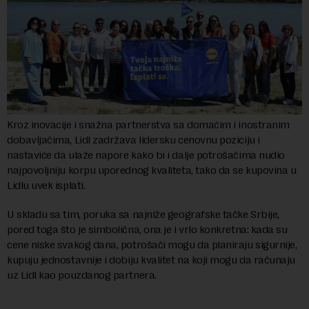
Kroz inovacije i snažna partnerstva sa domaćim i inostranim
dobavljačima, Lidl zadržava lidersku cenovnu poziciju i
nastaviće da ulaže napore kako bi i dalje potrošačima nudio
najpovoljniju korpu uporednog kvaliteta, tako da se kupovina u
Lidlu uvek isplati.
U skladu sa tim, poruka sa najniže geografske tačke Srbije,
pored toga što je simbolična, ona je i vrlo konkretna: kada su
cene niske svakog dana, potrošači mogu da planiraju sigurnije,
kupuju jednostavnije i dobiju kvalitet na koji mogu da računaju
uz Lidl kao pouzdanog partnera.