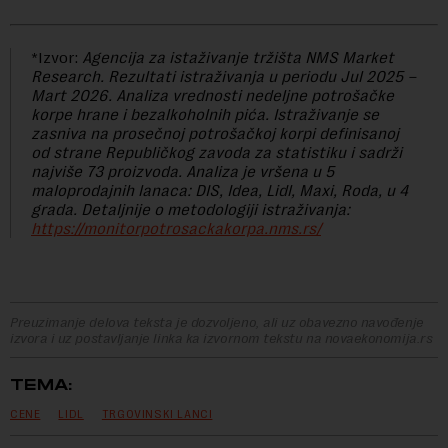
*Izvor:
Agencija za istaživanje tržišta NMS Market
Research. Rezultati istraživanja u periodu Jul 2025 –
Mart 2026. Analiza vrednosti nedeljne potrošačke
korpe hrane i bezalkoholnih pića. Istraživanje se
zasniva na prosečnoj potrošačkoj korpi definisanoj
od strane Republičkog zavoda za statistiku i sadrži
najviše 73 proizvoda. Analiza je vršena u 5
maloprodajnih lanaca: DIS, Idea, Lidl, Maxi, Roda, u 4
grada. Detaljnije o metodologiji istraživanja:
https://monitorpotrosackakorpa.nms.rs/
Preuzimanje delova teksta je dozvoljeno, ali uz obavezno navođenje
izvora i uz postavljanje linka ka izvornom tekstu na novaekonomija.rs
TEMA:
CENE
LIDL
TRGOVINSKI LANCI