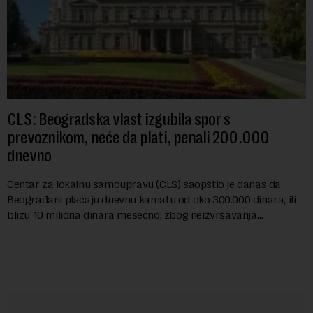
CLS: Beogradska vlast izgubila spor s
prevoznikom, neće da plati, penali 200.000
dnevno
Centar za lokalnu samoupravu (CLS) saopštio je danas da
Beograđani plaćaju dnevnu kamatu od oko 300.000 dinara, ili
blizu 10 miliona dinara mesečno, zbog neizvršavanja
pravosnažne presude, kojom je Grad Beog...