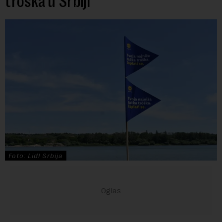
troška u Srbiji
Foto: Lidl Srbija