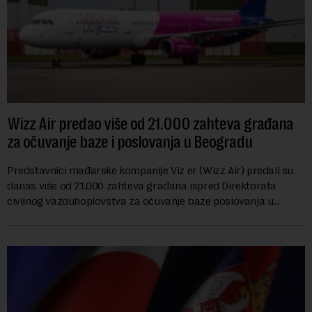
Wizz Air predao više od 21.000 zahteva građana
za očuvanje baze i poslovanja u Beogradu
Predstavnici mađarske kompanije Viz er (Wizz Air) predali su
danas više od 21.000 zahteva građana ispred Direktorata
civilnog vazduhoplovstva za očuvanje baze poslovanja u
Beogradu, uz poziv na dijalog sa na...