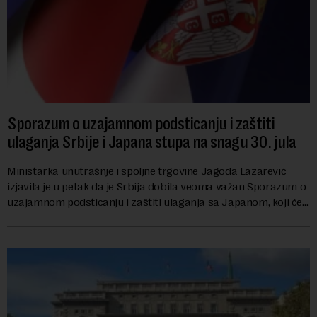
Sporazum o uzajamnom podsticanju i zaštiti
ulaganja Srbije i Japana stupa na snagu 30. jula
Ministarka unutrašnje i spoljne trgovine Jagoda Lazarević
izjavila je u petak da je Srbija dobila veoma važan Sporazum o
uzajamnom podsticanju i zaštiti ulaganja sa Japanom, koji će
stupiti na snagu 30. jula...