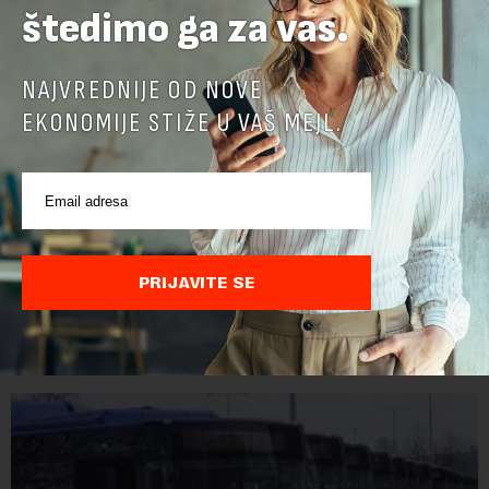
štedimo ga za vas.
NAJVREDNIJE OD NOVE
EKONOMIJE STIŽE U VAŠ MEJL.
PRIJAVITE SE
POVEZANI SADRŽAJI