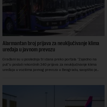
Alarmantan broj prijava za neuključivanje klima
uređaja u javnom prevozu
Građani su u poslednja tri dana preko portala "Zajedno na
put"u poslali rekordnih 340 prijava za neuključivanje klima
uređaja u vozilima javnog prevoza u Beogradu, saopštio je
danas sindikat "Centar" u Grads...