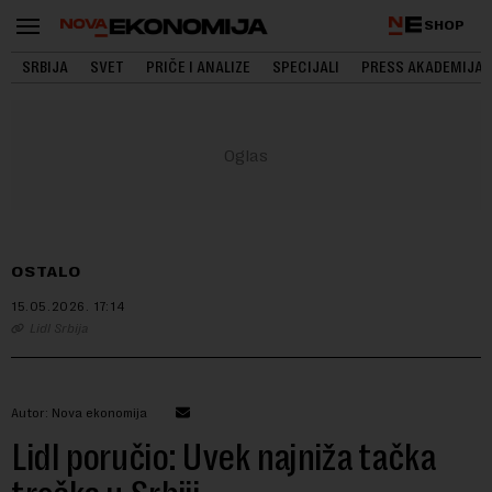
SHOP
SRBIJA
SVET
PRIČE I ANALIZE
SPECIJALI
PRESS AKADEMIJA
OSTALO
15.05.2026.
17:14
Lidl Srbija
Autor: Nova ekonomija
Lidl poručio: Uvek najniža tačka