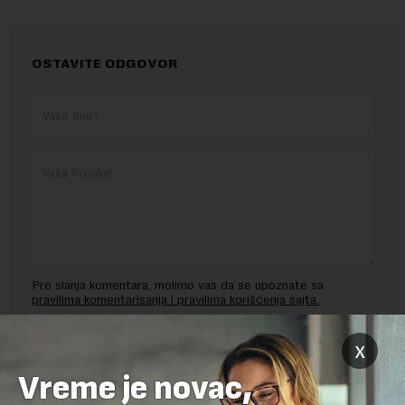
OSTAVITE ODGOVOR
Pre slanja komentara, molimo vas da se upoznate sa
pravilima komentarisanja i pravilima korišćenja sajta.
Sajt je zaštićen pomocu reCaptcha i Google.
Google Politika
x
Privatnosti
i
Google Uslovi Korišćenja
su primenjeni.
Vreme je novac,