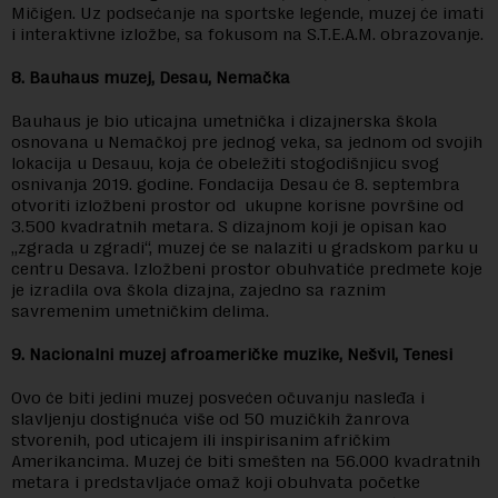
Mičigen. Uz podsećanje na sportske legende, muzej će imati
i interaktivne izložbe, sa fokusom na S.T.E.A.M. obrazovanje.
8. Bauhaus muzej, Desau, Nemačka
Bauhaus je bio uticajna umetnička i dizajnerska škola
osnovana u Nemačkoj pre jednog veka, sa jednom od svojih
lokacija u Desauu, koja će obeležiti stogodišnjicu svog
osnivanja 2019. godine. Fondacija Desau će 8. septembra
otvoriti izložbeni prostor od ukupne korisne površine od
3.500 kvadratnih metara. S dizajnom koji je opisan kao
„zgrada u zgradi“, muzej će se nalaziti u gradskom parku u
centru Desava. Izložbeni prostor obuhvatiće predmete koje
je izradila ova škola dizajna, zajedno sa raznim
savremenim umetničkim delima.
9. Nacionalni muzej afroameričke muzike, Nešvil, Tenesi
Ovo će biti jedini muzej posvećen očuvanju nasleđa i
slavljenju dostignuća više od 50 muzičkih žanrova
stvorenih, pod uticajem ili inspirisanim afričkim
Amerikancima. Muzej će biti smešten na 56.000 kvadratnih
metara i predstavljaće omaž koji obuhvata početke