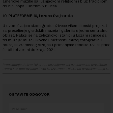
američke muzike sa južnjačkom religijom i bluz tradicijom
do hip-hopa i Rhithm & Bluesa.
10. PLATEFORME 10, Lozana Švajcarska
U ovom švajcarskom gradu oživeće višemilionski projekat
za preseljenje gradskih muzeja i galerija u jednu centralnu
oblast. Nalazi se na železničkoj stanici u Lozani i činiće ga
tri muzeja: muzej likovne umetnosti, muzej fotografije i
muzej savremenog dizajna i primenjene tehnike. Svi zajedno
će biti otvoreni do kraja 2021.
Preuzimanje delova teksta je dozvoljeno, ali uz obavezno navođenje
izvora i uz postavljanje linka ka izvornom tekstu na novaekonomija.rs
OSTAVITE ODGOVOR