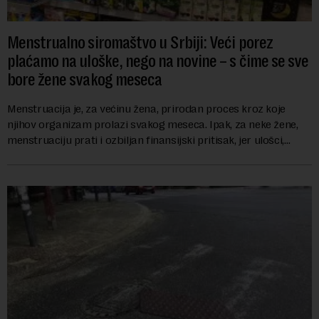
Menstrualno siromaštvo u Srbiji: Veći porez
plaćamo na uloške, nego na novine – s čime se sve
bore žene svakog meseca
Menstruacija je, za većinu žena, prirodan proces kroz koje
njihov organizam prolazi svakog meseca. Ipak, za neke žene,
menstruaciju prati i ozbiljan finansijski pritisak, jer ulošci,
lekovi za ublažavanje bo...