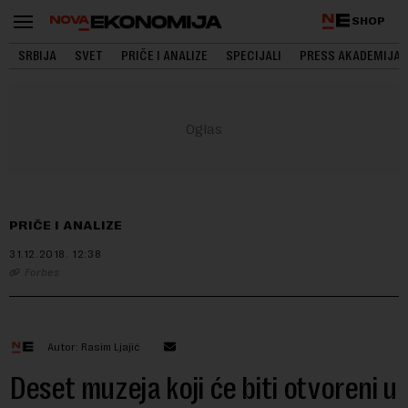
SHOP
SRBIJA
SVET
PRIČE I ANALIZE
SPECIJALI
PRESS AKADEMIJA
PRIČE I ANALIZE
31.12.2018.
12:38
Forbes
Autor: Rasim Ljajić
Deset muzeja koji će biti otvoreni u