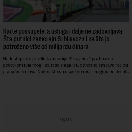
Karte poskupele, a usluga i dalje ne zadovoljava:
Šta putnici zameraju Srbijavozu i na šta je
potrošeno više od milijardu dinara
Na Instagram profilu kompanije "Srbijavoz" pratioci su
početkom jula mogli da reše slagalicu, odnosno sastave reč od
ponuđenih slova. Nakon što su uspešno rešili enigmu od deset
slova i dobili traženi pojam ...