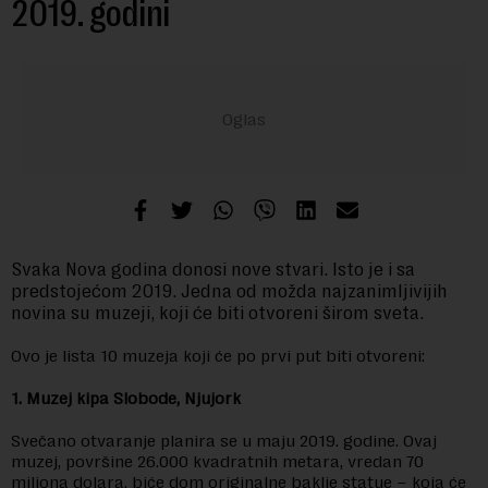
2019. godini
Svaka Nova godina donosi nove stvari. Isto je i sa
predstojećom 2019. Jedna od možda najzanimljivijih
novina su muzeji, koji će biti otvoreni širom sveta.
Ovo je lista 10 muzeja koji će po prvi put biti otvoreni:
1. Muzej kipa Slobode, Njujork
Svečano otvaranje planira se u maju 2019. godine. Ovaj
muzej, površine 26.000 kvadratnih metara, vredan 70
miliona dolara, biće dom originalne baklje statue – koja će