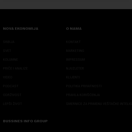
NOVA EKONOMIJA
O NAMA
SRBIJA
KONTAKT
SVET
MARKETING
KOLUMNE
IMPRESSUM
PRIČE I ANALIZE
NJUZLETER
VIDEO
KLIJENTI
PODCAST
POLITIKA PRIVATNOSTI
ODRŽIVOST
PRAVILA KORIŠĆENJA
LEPŠI ŽIVOT
SMERNICE ZA PRIMENU VEŠTAČKE INTELI
BUSSINES INFO GROUP