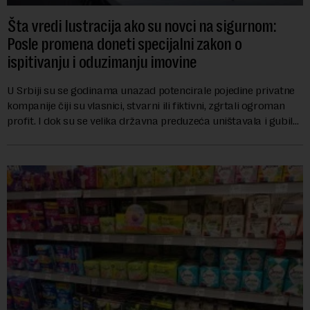
Šta vredi lustracija ako su novci na sigurnom:
Posle promena doneti specijalni zakon o
ispitivanju i oduzimanju imovine
U Srbiji su se godinama unazad potencirale pojedine privatne
kompanije čiji su vlasnici, stvarni ili fiktivni, zgrtali ogroman
profit. I dok su se velika državna preduzeća uništavala i gubila
bitke na tržišt...