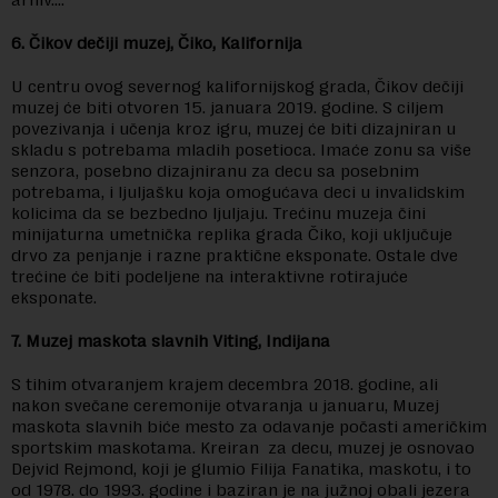
6. Čikov dečiji muzej, Čiko, Kalifornija
U centru ovog severnog kalifornijskog grada, Čikov dečiji
muzej će biti otvoren 15. januara 2019. godine. S ciljem
povezivanja i učenja kroz igru, muzej će biti dizajniran u
skladu s potrebama mladih posetioca. Imaće zonu sa više
senzora, posebno dizajniranu za decu sa posebnim
potrebama, i ljuljašku koja omogućava deci u invalidskim
kolicima da se bezbedno ljuljaju. Trećinu muzeja čini
minijaturna umetnička replika grada Čiko, koji uključuje
drvo za penjanje i razne praktične eksponate. Ostale dve
trećine će biti podeljene na interaktivne rotirajuće
eksponate.
7. Muzej maskota slavnih Viting, Indijana
S tihim otvaranjem krajem decembra 2018. godine, ali
nakon svečane ceremonije otvaranja u januaru, Muzej
maskota slavnih biće mesto za odavanje počasti američkim
sportskim maskotama. Kreiran za decu, muzej je osnovao
Dejvid Rejmond, koji je glumio Filija Fanatika, maskotu, i to
od 1978. do 1993. godine i baziran je na južnoj obali jezera