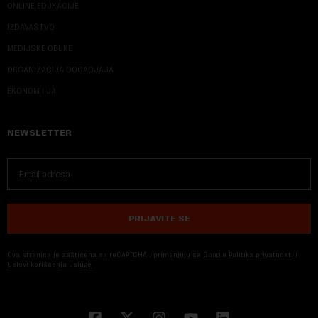
ONLINE EDUKACIJE
IZDAVAŠTVO
MEDIJSKE OBUKE
ORGANIZACIJA DOGADJAJA
EKONOM I JA
NEWSLETTER
PRIJAVITE SE
Ova stranica je zaštićena sa reCAPTCHA i primenjuju se
Google Politika privatnosti
i
Uslovi korišćenja usluge