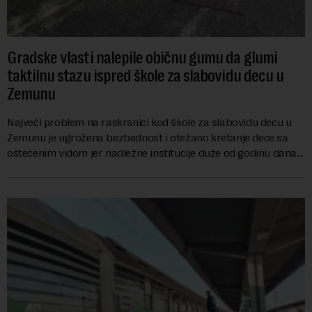
Gradske vlasti nalepile običnu gumu da glumi
taktilnu stazu ispred škole za slabovidu decu u
Zemunu
Najveći problem na raskrsnici kod škole za slabovidu decu u
Zemunu je ugrožena bezbednost i otežano kretanje dece sa
oštećenim vidom jer nadležne institucije duže od godinu dana
zanemaruju obavezu vraćanja t...