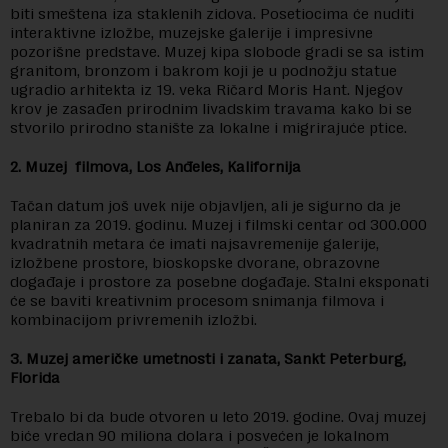
biti smeštena iza staklenih zidova. Posetiocima će nuditi
interaktivne izložbe, muzejske galerije i impresivne
pozorišne predstave. Muzej kipa slobode gradi se sa istim
granitom, bronzom i bakrom koji je u podnožju statue
ugradio arhitekta iz 19. veka Ričard Moris Hant. Njegov
krov je zasađen prirodnim livadskim travama kako bi se
stvorilo prirodno stanište za lokalne i migrirajuće ptice.
2. Muzej filmova, Los Anđeles, Kalifornija
Tačan datum još uvek nije objavljen, ali je sigurno da je
planiran za 2019. godinu. Muzej i filmski centar od 300.000
kvadratnih metara će imati najsavremenije galerije,
izložbene prostore, bioskopske dvorane, obrazovne
događaje i prostore za posebne događaje. Stalni eksponati
će se baviti kreativnim procesom snimanja filmova i
kombinacijom privremenih izložbi.
3. Muzej američke umetnosti i zanata, Sankt Peterburg,
Florida
Trebalo bi da bude otvoren u leto 2019. godine. Ovaj muzej
biće vredan 90 miliona dolara i posvećen je lokalnom