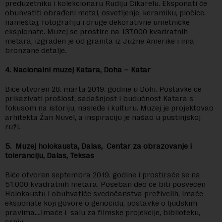
preduzetniku i kolekcionaru Rudiju Čikarelu. Eksponati će
obuhvatiti obrađeni metal, osvetljenje, keramiku, pločice,
nameštaj, fotografiju i druge dekorativne umetničke
eksplonate. Muzej se prostire na 137.000 kvadratnih
metara, izgrađen je od granita iz Južne Amerike i ima
bronzane detalje.
4. Nacionalni muzej Katara, Doha – Katar
Biće otvoren 28. marta 2019. godine u Dohi. Postavke će
prikazivati prošlost, sadašnjost i budućnost Katara s
fokusom na istoriju, nasleđe i kulturu. Muzej je projektovao
arhitekta Žan Nuvel, a inspiraciju je našao u pustinjskoj
ruži.
5. Muzej holokausta, Dalas, Centar za obrazovanje i
toleranciju, Dalas, Teksas
Biće otvoren septembra 2019. godine i prostiraće se na
51.000 kvadratnih metara. Poseban deo će biti posvećen
Holokaustu i obuhvatiće svedočanstva preživelih, imaće
eksponate koji govore o genocidu, postavke o ljudskim
pravima….Imaće i salu za filmske projekcije, biblioteku,
arhiv….