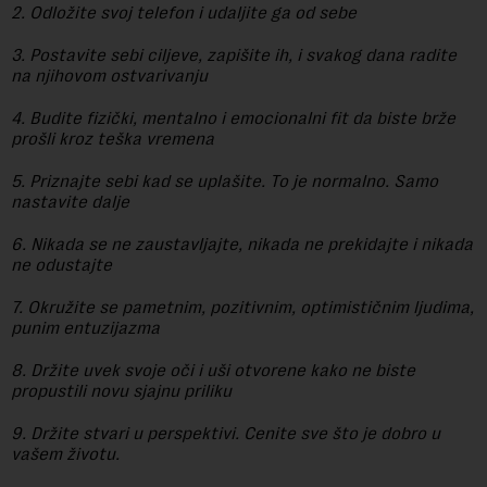
2. Odložite svoj telefon i udaljite ga od sebe
3. Postavite sebi ciljeve, zapišite ih, i svakog dana radite
na njihovom ostvarivanju
4. Budite fizički, mentalno i emocionalni fit da biste brže
prošli kroz teška vremena
5. Priznajte sebi kad se uplašite. To je normalno. Samo
nastavite dalje
6. Nikada se ne zaustavljajte, nikada ne prekidajte i nikada
ne odustajte
7. Okružite se pametnim, pozitivnim, optimističnim ljudima,
punim entuzijazma
8. Držite uvek svoje oči i uši otvorene kako ne biste
propustili novu sjajnu priliku
9. Držite stvari u perspektivi. Cenite sve što je dobro u
vašem životu.