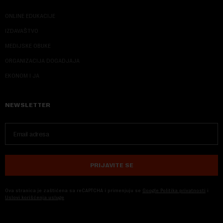
ONLINE EDUKACIJE
IZDAVAŠTVO
MEDIJSKE OBUKE
ORGANIZACIJA DOGADJAJA
EKONOM I JA
NEWSLETTER
PRIJAVITE SE
Ova stranica je zaštićena sa reCAPTCHA i primenjuju se
Google Politika privatnosti
i
Uslovi korišćenja usluge