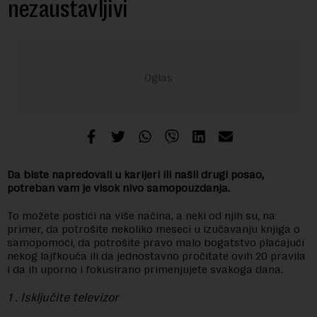
nezaustavljivi
Da biste napredovali u karijeri ili našli drugi posao,
potreban vam je visok nivo samopouzdanja.
To možete postići na više načina, a neki od njih su, na
primer, da potrošite nekoliko meseci u izučavanju knjiga o
samopomoći, da potrošite pravo malo bogatstvo plaćajući
nekog lajfkouča ili da jednostavno pročitate ovih 20 pravila
i da ih uporno i fokusirano primenjujete svakoga dana.
1 . Isključite televizor