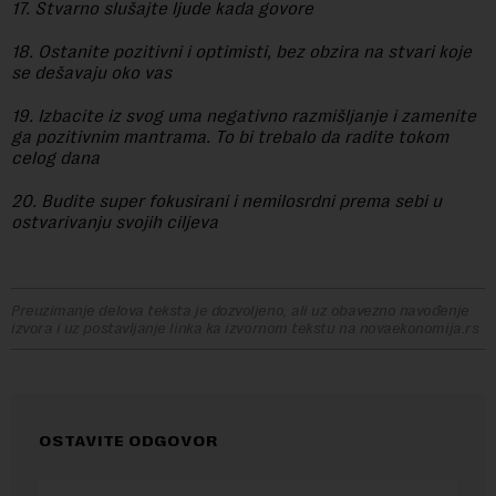
17. Stvarno slušajte ljude kada govore
18. Ostanite pozitivni i optimisti, bez obzira na stvari koje
se dešavaju oko vas
19. Izbacite iz svog uma negativno razmišljanje i zamenite
ga pozitivnim mantrama. To bi trebalo da radite tokom
celog dana
20. Budite super fokusirani i nemilosrdni prema sebi u
ostvarivanju svojih ciljeva
Preuzimanje delova teksta je dozvoljeno, ali uz obavezno navođenje
izvora i uz postavljanje linka ka izvornom tekstu na novaekonomija.rs
OSTAVITE ODGOVOR