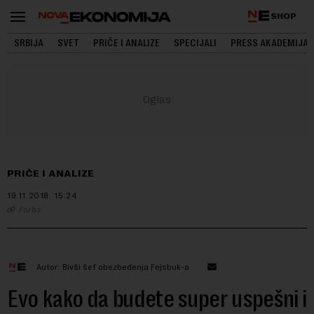
SHOP
SRBIJA
SVET
PRIČE I ANALIZE
SPECIJALI
PRESS AKADEMIJA
PRIČE I ANALIZE
19.11.2018.
15:24
Forbs
Autor: Bivši šef obezbeđenja Fejsbuk-a
Evo kako da budete super uspešni i