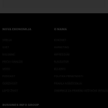
NOVA EKONOMIJA
O NAMA
SRBIJA
KONTAKT
SVET
MARKETING
KOLUMNE
IMPRESSUM
PRIČE I ANALIZE
NJUZLETER
VIDEO
KLIJENTI
PODCAST
POLITIKA PRIVATNOSTI
ODRŽIVOST
PRAVILA KORIŠĆENJA
LEPŠI ŽIVOT
SMERNICE ZA PRIMENU VEŠTAČKE INTELI
BUSSINES INFO GROUP