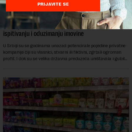
PRIJAVITE SE
Šta vredi lustracija ako su novci na sigurnom:
Posle promena doneti specijalni zakon o
ispitivanju i oduzimanju imovine
U Srbiji su se godinama unazad potencirale pojedine privatne
kompanije čiji su vlasnici, stvarni ili fiktivni, zgrtali ogroman
profit. I dok su se velika državna preduzeća uništavala i gubila
bitke na tržišt...