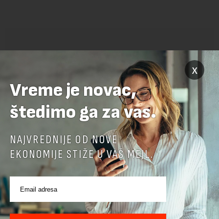
x
Vreme je novac,
POVEZANI SADRŽAJI
štedimo ga za vas.
NAJVREDNIJE OD NOVE
EKONOMIJE STIŽE U VAŠ MEJL.