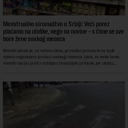
Menstrualno siromaštvo u Srbiji: Veći porez
plaćamo na uloške, nego na novine – s čime se sve
bore žene svakog meseca
Menstruacija je, za većinu žena, prirodan proces kroz koje
njihov organizam prolazi svakog meseca. Ipak, za neke žene,
menstruaciju prati i ozbiljan finansijski pritisak, jer ulošci,
lekovi za ublažavanje bo...