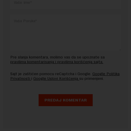
Pre slanja komentara, molimo vas da se upoznate sa
pravilima komentarisanja i pravilima korišćenja sajta.
Sajt je zaštićen pomocu reCaptcha i Google.
Google Politika
Privatnosti
i
Google Uslovi Korišćenja
su primenjeni.