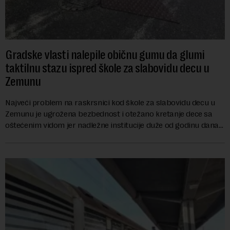
Gradske vlasti nalepile običnu gumu da glumi
taktilnu stazu ispred škole za slabovidu decu u
Zemunu
Najveći problem na raskrsnici kod škole za slabovidu decu u
Zemunu je ugrožena bezbednost i otežano kretanje dece sa
oštećenim vidom jer nadležne institucije duže od godinu dana
zanemaruju obavezu vraćanja t...