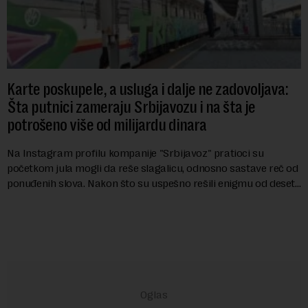
Karte poskupele, a usluga i dalje ne zadovoljava:
Šta putnici zameraju Srbijavozu i na šta je
potrošeno više od milijardu dinara
Na Instagram profilu kompanije "Srbijavoz" pratioci su
početkom jula mogli da reše slagalicu, odnosno sastave reč od
ponuđenih slova. Nakon što su uspešno rešili enigmu od deset
slova i dobili traženi pojam ...