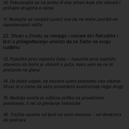
10. Fokusirajte se na jednu ili dve stvari koje ste iskusili i
pričajte drugima o njima
11. Nemojte se rasipati jureći sve da ne biste završili ne
ispunjavajući ništa
12. Stvari u životu se menjaju i morate biri fleksibilni i
brzi u prilagođavanju umesto da se žalite na svoju
sudbinu
13. Pojedite prvo najveću žabu – ispunite prvo najtežu
obavezu da biste je sklonili s puta, kako vam se ne bi
preturila na glavu
14. Da biste uspeli, ne morate uzeti slobodno ceo vikend.
Stvar je u tome da sate provedete kvalitetnije nego drugi
15. Nedelja uveče je odlična prilika za proaktivno
planiranje, a ne za gledanje televizije
16. Tražite savete od ljudi na svim nivoima – od direktora
do poštara