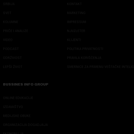
SRBIJA
KONTAKT
SVET
MARKETING
KOLUMNE
IMPRESSUM
PRIČE I ANALIZE
NJUZLETER
VIDEO
KLIJENTI
PODCAST
POLITIKA PRIVATNOSTI
ODRŽIVOST
PRAVILA KORIŠĆENJA
LEPŠI ŽIVOT
SMERNICE ZA PRIMENU VEŠTAČKE INTELI
BUSSINES INFO GROUP
ONLINE EDUKACIJE
IZDAVAŠTVO
MEDIJSKE OBUKE
ORGANIZACIJA DOGADJAJA
EKONOM I JA