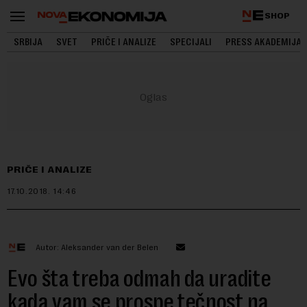
SHOP
SRBIJA
SVET
PRIČE I ANALIZE
SPECIJALI
PRESS AKADEMIJA
PRIČE I ANALIZE
17.10.2018.
14:46
Autor: Aleksander van der Belen
Evo šta treba odmah da uradite
kada vam se prospe tečnost na