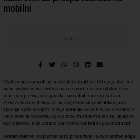
mobilni
Hteli da priznamo ili ne, mobilni telefoni i tableti su postali deo
naše svakodnevice. Većina nas ne može da zamisli dan bez e-
mail-ova, poziva, sms poruka, socijalnih mreža, chatova.
Proizvođači se utrkuju ko će bolju tehničku specifikaciju da
spakuje u što manji format, a korisnici vode trku sa vremenom
kako dnevne obaveze, kojih je svakim danom sve više, uspešno
optimizovati, a da ostane bar momenat koji će posvetiti sebi.
Mobilni telefoni su postali naša produžena ruka, sredstvo koga