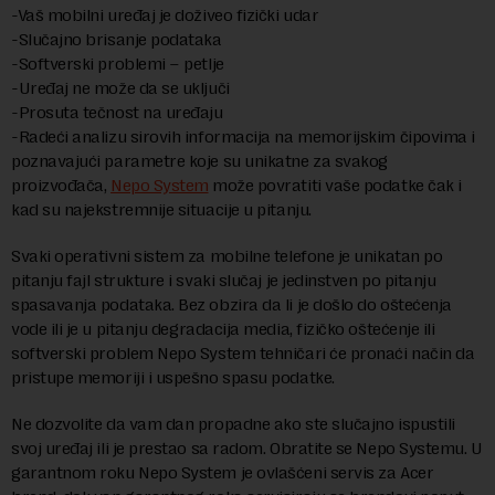
-Vaš mobilni uređaj je doživeo fizički udar
-Slučajno brisanje podataka
-Softverski problemi – petlje
-Uređaj ne može da se uključi
-Prosuta tečnost na uređaju
-Radeći analizu sirovih informacija na memorijskim čipovima i
poznavajući parametre koje su unikatne za svakog
proizvođača,
Nepo System
može povratiti vaše podatke čak i
kad su najekstremnije situacije u pitanju.
Svaki operativni sistem za mobilne telefone je unikatan po
pitanju fajl strukture i svaki slučaj je jedinstven po pitanju
spasavanja podataka. Bez obzira da li je došlo do oštećenja
vode ili je u pitanju degradacija media, fizičko oštećenje ili
softverski problem Nepo System tehničari će pronaći način da
pristupe memoriji i uspešno spasu podatke.
Ne dozvolite da vam dan propadne ako ste slučajno ispustili
svoj uređaj ili je prestao sa radom. Obratite se Nepo Systemu. U
garantnom roku Nepo System je ovlašćeni servis za Acer