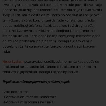
izvesnog vremena vaš lični asistent kome ste poverili sve svoje
počne da „otkazuje poslušnost“. Ne u smislu da je razvio svest i
svoje ja i da mu je dosta da mu neko po ceo dan naređuje, već u
tehničkom. Iako su koncipirani da rade konstantno, uređaji
poput mobilnog telefona i tableta su kao i svi drugi uređaji
podložni kvarovima i fizičkim oštećenjima jer su prenosni i
stalno su uz vas. Kada dođe do tog neželjenog momenta onda
dolazi i do problema jer je na tom uređaju sve što vam je
potrebno i želite da povratite funkcionalnost u što kraćem
roku.
Nepo System
poznavajući osetljivost momenta kada dođe do
problematike sa vašim telefonom ili tabletom u najkraćem
roku vrši dijagnostiku uređaja i započinje servis.
Uspešno se rešavaju popravke i problemi poput:
-Zamene ekrana
-Popravka elektronike i konektora
-Popravka mikrofona i zvučnika