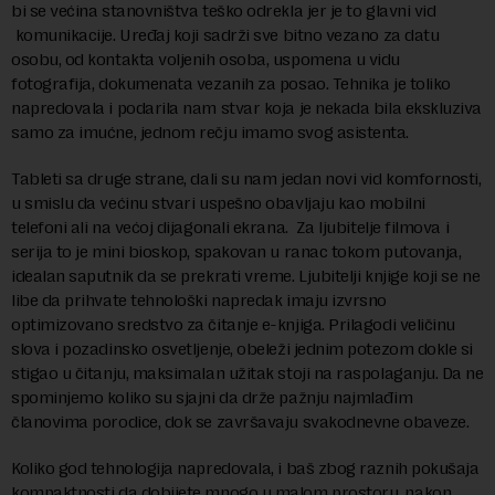
bi se većina stanovništva teško odrekla jer je to glavni vid
komunikacije. Uređaj koji sadrži sve bitno vezano za datu
osobu, od kontakta voljenih osoba, uspomena u vidu
fotografija, dokumenata vezanih za posao. Tehnika je toliko
napredovala i podarila nam stvar koja je nekada bila ekskluziva
samo za imućne, jednom rečju imamo svog asistenta.
Tableti sa druge strane, dali su nam jedan novi vid komfornosti,
u smislu da većinu stvari uspešno obavljaju kao mobilni
telefoni ali na većoj dijagonali ekrana. Za ljubitelje filmova i
serija to je mini bioskop, spakovan u ranac tokom putovanja,
idealan saputnik da se prekrati vreme. Ljubitelji knjige koji se ne
libe da prihvate tehnološki napredak imaju izvrsno
optimizovano sredstvo za čitanje e-knjiga. Prilagodi veličinu
slova i pozadinsko osvetljenje, obeleži jednim potezom dokle si
stigao u čitanju, maksimalan užitak stoji na raspolaganju. Da ne
spominjemo koliko su sjajni da drže pažnju najmlađim
članovima porodice, dok se završavaju svakodnevne obaveze.
Koliko god tehnologija napredovala, i baš zbog raznih pokušaja
kompaktnosti da dobijete mnogo u malom prostoru, nakon