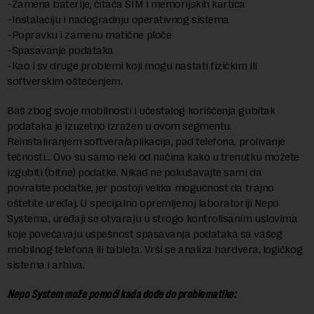
-Zamena baterije, čitača SIM i memorijskih kartica
-Instalaciju i nadogradnju operativnog sistema
-Popravku i zamenu matične ploče
-Spasavanje podataka
-Kao i sv druge problemi koji mogu nastati fizičkim ili
softverskim oštećenjem.
Baš zbog svoje mobilnosti i učestalog korišćenja gubitak
podataka je izuzetno izražen u ovom segmentu.
Reinstaliranjem softvera/aplikacija, pad telefona, prolivanje
tečnosti… Ovo su samo neki od načina kako u trenutku možete
izgubiti (bitne) podatke. Nikad ne pokušavajte sami da
povratite podatke, jer postoji velika mogućnost da trajno
oštetite uređaj. U specijalno opremljenoj laboratoriji Nepo
Systema, uređaji se otvaraju u strogo kontrolisanim uslovima
koje povećavaju uspešnost spasavanja podataka sa vašeg
mobilnog telefona ili tableta. Vrši se analiza hardvera, logičkog
sistema i arhiva.
Nepo System može pomoći kada dođe do problematike: