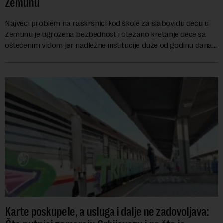
Zemunu
Najveći problem na raskrsnici kod škole za slabovidu decu u
Zemunu je ugrožena bezbednost i otežano kretanje dece sa
oštećenim vidom jer nadležne institucije duže od godinu dana
zanemaruju obavezu vraćanja t...
Karte poskupele, a usluga i dalje ne zadovoljava: