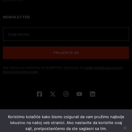
NEWSLETTER
PRIJAVITE SE
Ova stranica je zaštićena sa reCAPTCHA i primenjuju se
Google Politika privatnosti
i
Uslovi korišćenja usluge
Koristimo kolačiće kako bismo osigurali da vam pružimo najbolje
iskustvo na našoj veb stranici. Ako nastavite da koristite ovaj
sajt, pretpostavićemo da ste saglasni sa tim.