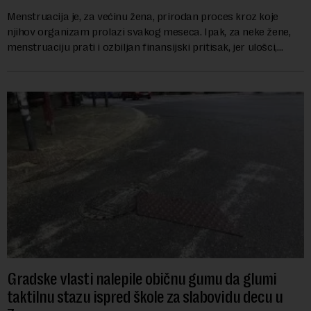
Menstruacija je, za većinu žena, prirodan proces kroz koje
njihov organizam prolazi svakog meseca. Ipak, za neke žene,
menstruaciju prati i ozbiljan finansijski pritisak, jer ulošci,
lekovi za ublažavanje bo...
Gradske vlasti nalepile običnu gumu da glumi
taktilnu stazu ispred škole za slabovidu decu u