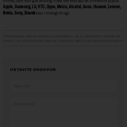
brend, dok van garantnog roka servisiraju se brendovi poput
Apple, Samsung, LG, HTC, Oppo, Meizu, Alcatel, Asus, Huawei, Lenovo,
Nokia, Sony, Xiaomi
kao i mnogi drugi.
Preuzimanje delova teksta je dozvoljeno, ali uz obavezno navođenje
izvora i uz postavljanje linka ka izvornom tekstu na novaekonomija.rs
OSTAVITE ODGOVOR