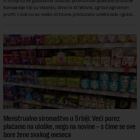
U Srbiji su se godinama unazad potencirale pojedine privatne
kompanije čiji su vlasnici, stvarni ili fiktivni, zgrtali ogroman
profit. I dok su se velika državna preduzeća uništavala i gubila
bitke na tržišt...
Menstrualno siromaštvo u Srbiji: Veći porez
plaćamo na uloške, nego na novine – s čime se sve
bore žene svakog meseca