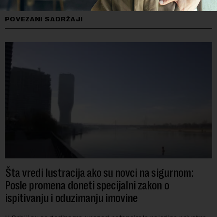
POVEZANI SADRŽAJI
Šta vredi lustracija ako su novci na sigurnom:
Posle promena doneti specijalni zakon o
ispitivanju i oduzimanju imovine