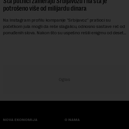
Šta putnici zameraju Srbijavozu i na šta je
potrošeno više od milijardu dinara
Na Instagram profilu kompanije "Srbijavoz" pratioci su
početkom jula mogli da reše slagalicu, odnosno sastave reč od
ponuđenih slova. Nakon što su uspešno rešili enigmu od deset
slova i dobili traženi pojam ...
NOVA EKONOMIJA
O NAMA