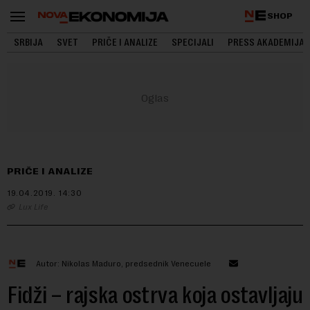
SHOP
SRBIJA
SVET
PRIČE I ANALIZE
SPECIJALI
PRESS AKADEMIJA
PRIČE I ANALIZE
19.04.2019.
14:30
Lux Life
Autor: Nikolas Maduro, predsednik Venecuele
Fidži – rajska ostrva koja ostavljaju