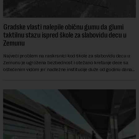
Gradske vlasti nalepile običnu gumu da glumi
taktilnu stazu ispred škole za slabovidu decu u
Zemunu
Najveći problem na raskrsnici kod škole za slabovidu decu u
Zemunu je ugrožena bezbednost i otežano kretanje dece sa
oštećenim vidom jer nadležne institucije duže od godinu dana
zanemaruju obavezu vraćanja t...