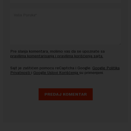
Pre slanja komentara, molimo vas da se upoznate sa
pravilima komentarisanja i pravilima korišćenja sajta.
Sajt je zaštićen pomocu reCaptcha i Google.
Google Politika
Privatnosti
i
Google Uslovi Korišćenja
su primenjeni.