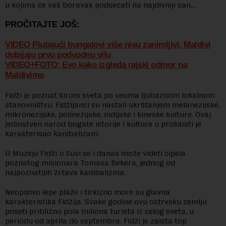
u kojima će vaš boravak podsećati na najdivniji san…
PROČITAJTE JOŠ:
VIDEO Plutajući bungalovi više nisu zanimljivi, Maldivi
dobijaju prvu podvodnu vilu
VIDEO+FOTO: Evo kako izgleda rajski odmor na
Maldivima
Fidži je poznat širom sveta po veoma ljubaznom lokalnom
stanovništvu. Fidžijanci su nastali ukrštanjem melanezijske,
mikronezijske, polinezijske, indijske i kineske kulture. Ovaj
jedinstven narod bogate istorije i kulture u prošlosti je
karakterisao kanibalizam.
U Muzeju Fidži u Suvi se i danas može videti cipela
poznatog misionara Tomasa Bekera, jednog od
najpoznatijih žrtava kanibalizma.
Neopisivo lepe plaže i tirkizno more su glavna
karakteristika Fidžija. Svake godine ovu ostrvsku zemlju
poseti približno pola miliona turista iz celog sveta, u
periodu od aprila do septembra. Fidži je zaista top