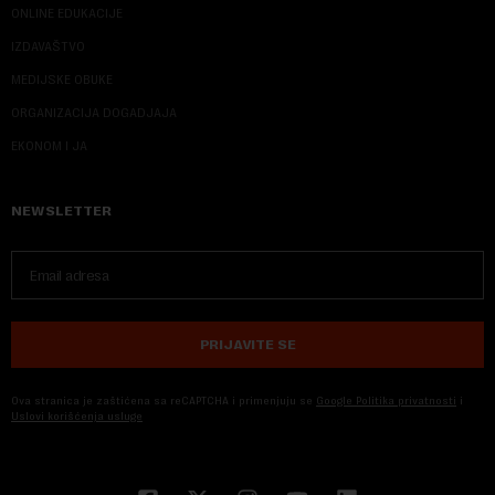
ONLINE EDUKACIJE
IZDAVAŠTVO
MEDIJSKE OBUKE
ORGANIZACIJA DOGADJAJA
EKONOM I JA
NEWSLETTER
PRIJAVITE SE
Ova stranica je zaštićena sa reCAPTCHA i primenjuju se
Google Politika privatnosti
i
Uslovi korišćenja usluge