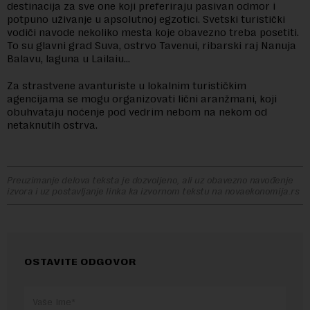
destinacija za sve one koji preferiraju pasivan odmor i
potpuno uživanje u apsolutnoj egzotici. Svetski turistički
vodiči navode nekoliko mesta koje obavezno treba posetiti.
To su glavni grad Suva, ostrvo Tavenui, ribarski raj Nanuja
Balavu, laguna u Lailaiu…
Za strastvene avanturiste u lokalnim turističkim
agencijama se mogu organizovati lični aranžmani, koji
obuhvataju noćenje pod vedrim nebom na nekom od
netaknutih ostrva.
Preuzimanje delova teksta je dozvoljeno, ali uz obavezno navođenje
izvora i uz postavljanje linka ka izvornom tekstu na novaekonomija.rs
OSTAVITE ODGOVOR