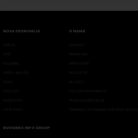
NOVA EKONOMIJA
O NAMA
SRBIJA
KONTAKT
SVET
MARKETING
KOLUMNE
IMPRESSUM
PRIČE I ANALIZE
NJUZLETER
VIDEO
KLIJENTI
PODCAST
POLITIKA PRIVATNOSTI
ODRŽIVOST
PRAVILA KORIŠĆENJA
LEPŠI ŽIVOT
SMERNICE ZA PRIMENU VEŠTAČKE INTELI
BUSSINES INFO GROUP