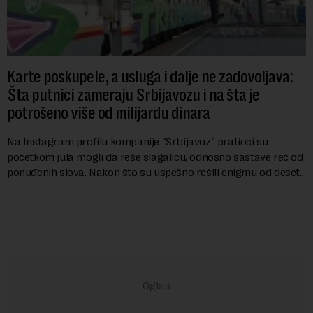
Karte poskupele, a usluga i dalje ne zadovoljava:
Šta putnici zameraju Srbijavozu i na šta je
potrošeno više od milijardu dinara
Na Instagram profilu kompanije "Srbijavoz" pratioci su
početkom jula mogli da reše slagalicu, odnosno sastave reč od
ponuđenih slova. Nakon što su uspešno rešili enigmu od deset
slova i dobili traženi pojam ...