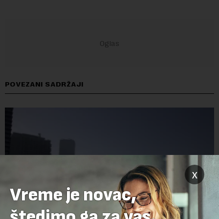
POVEZANI SADRŽAJI
x
Vreme je novac,
štedimo ga za vas.