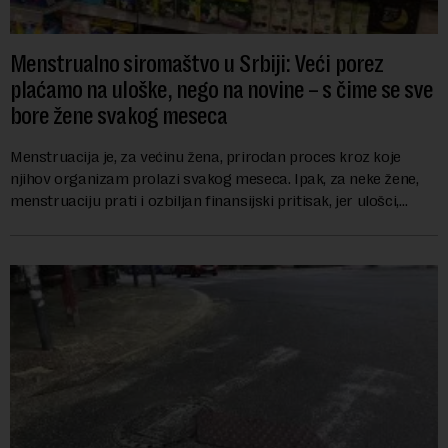
Menstrualno siromaštvo u Srbiji: Veći porez
plaćamo na uloške, nego na novine – s čime se sve
bore žene svakog meseca
Menstruacija je, za većinu žena, prirodan proces kroz koje
njihov organizam prolazi svakog meseca. Ipak, za neke žene,
menstruaciju prati i ozbiljan finansijski pritisak, jer ulošci,
lekovi za ublažavanje bo...