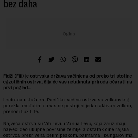
bez daha
Fidži (Fiji) je ostrvska država sačinjena od preko tri stotine
egzotičnih ostrva, čija će vas netaknuta priroda očarati na
prvi pogled…
Locirana u Južnom Pacifiku, većina ostrva su vulkanskog
porekla, međutim danas ne postoji ni jedan aktivan vulkan,
prenosi Lux Life.
Najveća ostrva su Viti Levu i Vanua Levu, koja zauzimaju
najveći deo ukupne površine zemlje, a ostatak čine rajska
ostrvca prekrivena belim peskom, palmama i bungalovima,