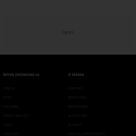
NOVA EKONOMIJA
O NAMA
SRBIJA
KONTAKT
SVET
MARKETING
KOLUMNE
IMPRESSUM
PRIČE I ANALIZE
NJUZLETER
VIDEO
KLIJENTI
PODCAST
POLITIKA PRIVATNOSTI