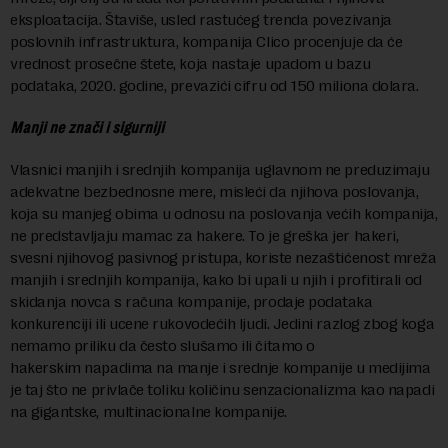
eksploatacija. Štaviše, usled rastućeg trenda povezivanja
poslovnih infrastruktura, kompanija Clico procenjuje da će
vrednost prosečne štete, koja nastaje upadom u bazu
podataka, 2020. godine, prevazići cifru od 150 miliona dolara.
Manji ne znači i sigurniji
Vlasnici manjih i srednjih kompanija uglavnom ne preduzimaju
adekvatne bezbednosne mere, misleći da njihova poslovanja,
koja su manjeg obima u odnosu na poslovanja većih kompanija,
ne predstavljaju mamac za hakere. To je greška jer hakeri,
svesni njihovog pasivnog pristupa, koriste nezaštićenost mreža
manjih i srednjih kompanija, kako bi upali u njih i profitirali od
skidanja novca s računa kompanije, prodaje podataka
konkurenciji ili ucene rukovodećih ljudi. Jedini razlog zbog koga
nemamo priliku da često slušamo ili čitamo o
hakerskim napadima na manje i srednje kompanije u medijima
je taj što ne privlače toliku količinu senzacionalizma kao napadi
na gigantske, multinacionalne kompanije.