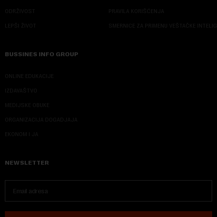
ODRŽIVOST
PRAVILA KORIŠĆENJA
LEPŠI ŽIVOT
SMERNICE ZA PRIMENU VEŠTAČKE INTELI
BUSSINES INFO GROUP
ONLINE EDUKACIJE
IZDAVAŠTVO
MEDIJSKE OBUKE
ORGANIZACIJA DOGADJAJA
EKONOM I JA
NEWSLETTER