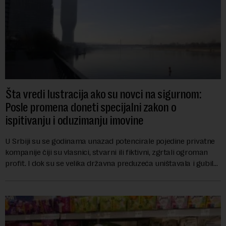
Šta vredi lustracija ako su novci na sigurnom:
Posle promena doneti specijalni zakon o
ispitivanju i oduzimanju imovine
U Srbiji su se godinama unazad potencirale pojedine privatne
kompanije čiji su vlasnici, stvarni ili fiktivni, zgrtali ogroman
profit. I dok su se velika državna preduzeća uništavala i gubila
bitke na tržišt...