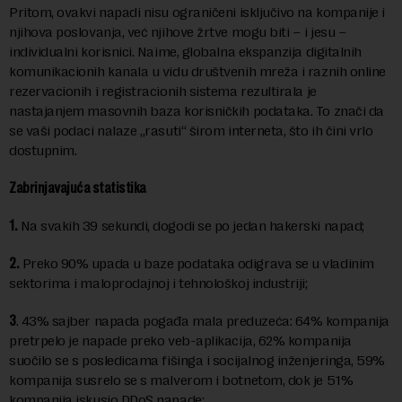
Pritom, ovakvi napadi nisu ograničeni isključivo na kompanije i
njihova poslovanja, već njihove žrtve mogu biti – i jesu –
individualni korisnici. Naime, globalna ekspanzija digitalnih
komunikacionih kanala u vidu društvenih mreža i raznih online
rezervacionih i registracionih sistema rezultirala je
nastajanjem masovnih baza korisničkih podataka. To znači da
se vaši podaci nalaze „rasuti“ širom interneta, što ih čini vrlo
dostupnim.
Zabrinjavajuća statistika
1.
Na svakih 39 sekundi, dogodi se po jedan hakerski napad;
2.
Preko 90% upada u baze podataka odigrava se u vladinim
sektorima i maloprodajnoj i tehnološkoj industriji;
3
. 43% sajber napada pogađa mala preduzeća: 64% kompanija
pretrpelo je napade preko veb-aplikacija, 62% kompanija
suočilo se s posledicama fišinga i socijalnog inženjeringa, 59%
kompanija susrelo se s malverom i botnetom, dok je 51%
kompanija iskusio DDoS napade;