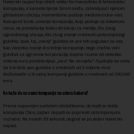
Hakerski napad koji ošteti veliku farmaceutsku ili tehnološku
kompaniju, s kancelarijama širom sveta, zahvaljujući njenom
globalnom uticaju, momentalno postaje međunarodna vest.
Nasuprot tome, omanja kompanija, koja posluje na lokalnom
nivou, ne predstavlja toliku atrakciju za medije, što zbog
ograničenog uticaja, što zbog manje vrednosti potencijalnog
gubitka. Ipak, taj „manji“ gubitak će pre biti poguban za vas,
kao vlasnika manje ili srednje kompanije, nego znatno veći
gubitak za ogromne korporacije, kojima i sume od nekoliko
miliona evra predstavljaju „siću“. Ne verujete? Zapitajte se onda
da li bi teže pao gubitak u vrednosti od 2 miliona evra
McDonald’s-u ili vašoj kompaniji gubitak u vrednosti od 200.000
evra.
Ko kaže da su samo kompanije na udaru hakera?
Prema najnovijim svetskim statistikama, do kojih je došla
kompanija Clico, sajber napadi su poprimili zabrinjavajuće
razmere. Na svakih 39 sekundi, dogodi se po jedan hakerski
napad.