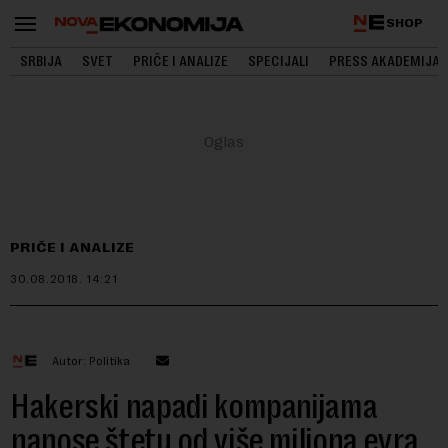
SHOP
SRBIJA
SVET
PRIČE I ANALIZE
SPECIJALI
PRESS AKADEMIJA
PRIČE I ANALIZE
30.08.2018.
14:21
Autor: Politika
Hakerski napadi kompanijama
nanose štetu od više miliona evra