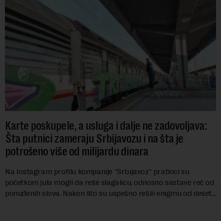
Karte poskupele, a usluga i dalje ne zadovoljava:
Šta putnici zameraju Srbijavozu i na šta je
potrošeno više od milijardu dinara
Na Instagram profilu kompanije "Srbijavoz" pratioci su
početkom jula mogli da reše slagalicu, odnosno sastave reč od
ponuđenih slova. Nakon što su uspešno rešili enigmu od deset
slova i dobili traženi pojam ...