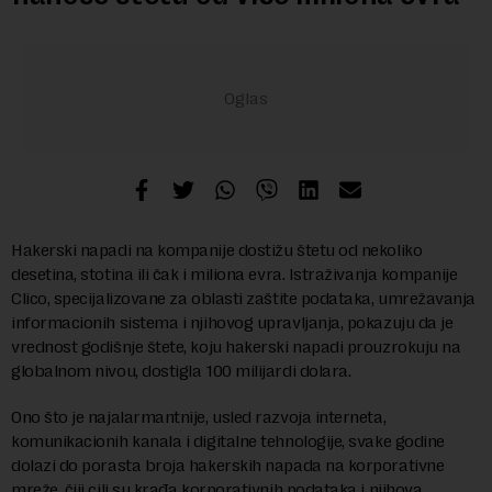
Hakerski napadi na kompanije dostižu štetu od nekoliko
desetina, stotina ili čak i miliona evra. Istraživanja kompanije
Clico, specijalizovane za oblasti zaštite podataka, umrežavanja
informacionih sistema i njihovog upravljanja, pokazuju da je
vrednost godišnje štete, koju hakerski napadi prouzrokuju na
globalnom nivou, dostigla 100 milijardi dolara.
Ono što je najalarmantnije, usled razvoja interneta,
komunikacionih kanala i digitalne tehnologije, svake godine
dolazi do porasta broja hakerskih napada na korporativne
mreže, čiji cilj su krađa korporativnih podataka i njihova