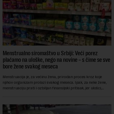
Menstrualno siromaštvo u Srbiji: Veći porez
plaćamo na uloške, nego na novine – s čime se sve
bore žene svakog meseca
Menstruacija je, za većinu žena, prirodan proces kroz koje
njihov organizam prolazi svakog meseca. Ipak, za neke žene,
menstruaciju prati i ozbiljan finansijski pritisak, jer ulošci,
lekovi za ublažavanje bo...