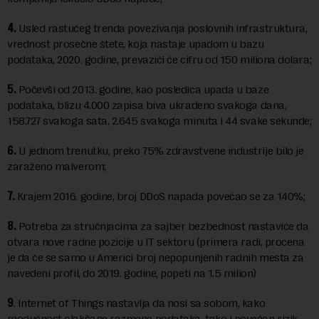
4.
Usled rastućeg trenda povezivanja poslovnih infrastruktura,
vrednost prosečne štete, koja nastaje upadom u bazu
podataka, 2020. godine, prevazići će cifru od 150 miliona dolara;
5.
Počevši od 2013. godine, kao posledica upada u baze
podataka, blizu 4.000 zapisa biva ukradeno svakoga dana,
158.727 svakoga sata, 2.645 svakoga minuta i 44 svake sekunde;
6.
U jednom trenutku, preko 75% zdravstvene industrije bilo je
zaraženo malverom;
7.
Krajem 2016. godine, broj DDoS napada povećao se za 140%;
8.
Potreba za stručnjacima za sajber bezbednost nastaviće da
otvara nove radne pozicije u IT sektoru (primera radi, procena
je da će se samo u Americi broj nepopunjenih radnih mesta za
navedeni profil, do 2019. godine, popeti na 1.5 milion)
9
. Internet of Things nastavlja da nosi sa sobom, kako
mogućnost olakšane razmene podataka, tako i povećan rizik