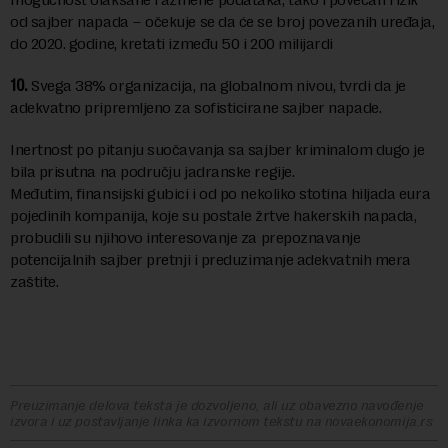
od sajber napada – očekuje se da će se broj povezanih uređaja,
do 2020. godine, kretati između 50 i 200 milijardi
10.
Svega 38% organizacija, na globalnom nivou, tvrdi da je
adekvatno pripremljeno za sofisticirane sajber napade.
Inertnost po pitanju suočavanja sa sajber kriminalom dugo je
bila prisutna na području jadranske regije.
Međutim, finansijski gubici i od po nekoliko stotina hiljada eura
pojedinih kompanija, koje su postale žrtve hakerskih napada,
probudili su njihovo interesovanje za prepoznavanje
potencijalnih sajber pretnji i preduzimanje adekvatnih mera
zaštite.
Preuzimanje delova teksta je dozvoljeno, ali uz obavezno navođenje
izvora i uz postavljanje linka ka izvornom tekstu na novaekonomija.rs