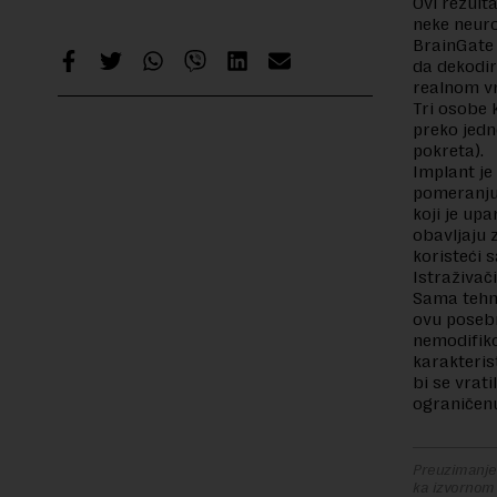
Ovi rezult
neke neuro
BrainGate 
da dekodir
realnom v
Tri osobe 
preko jedn
pokreta).
Implant je
pomeranju 
koji je up
obavljaju 
koristeći s
Istraživači
Sama tehno
ovu posebn
nemodifiko
karakteris
bi se vrat
ograničen
Preuzimanje 
ka izvornom