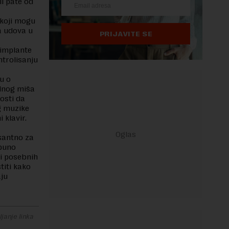
li pate od
 koji mogu
a udova u
PRIJAVITE SE
 implante
trolisanju
u o
elnog miša
osti da
ng muzike
 klavir.
esantno za
tpuno
li posebnih
titi kako
aju
janje linka