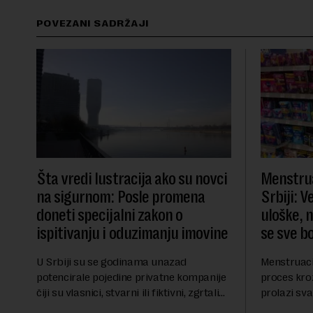
POVEZANI SADRŽAJI
Šta vredi lustracija ako su novci
Menstrua
na sigurnom: Posle promena
Srbiji: 
doneti specijalni zakon o
uloške, 
ispitivanju i oduzimanju imovine
se sve b
U Srbiji su se godinama unazad
Menstruacij
potencirale pojedine privatne kompanije
proces kro
čiji su vlasnici, stvarni ili fiktivni, zgrtali
prolazi sv
ogroman profit. I dok su se velika
žene, menst