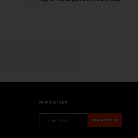
ruju
reč od ponuđenih slova. Nakon što su
uspešno rešili enigmu od deset slova i
dobili traženi pojam ...
NEWSLETTER
PRIJAVITE SE