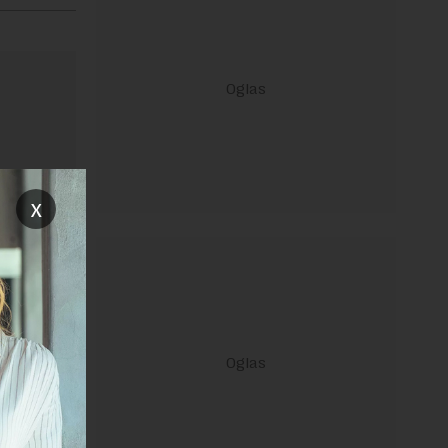
x
ravilima
 Uslovi