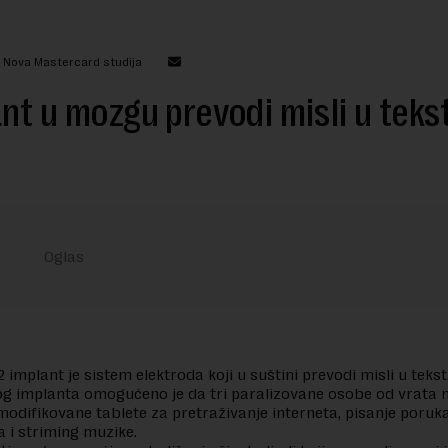
: Nova Mastercard studija
nt u mozgu prevodi misli u teks
 implant je sistem elektroda koji u suštini prevodi misli u tekst
 implanta omogućeno je da tri paralizovane osobe od vrata n
modifikovane tablete za pretraživanje interneta, pisanje poruk
a i striming muzike.