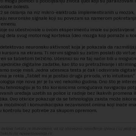
ati mogu pomoći u poboljšanju života ljudi koji su paralizovani i
loške bolesti.
2 se oslanja na niz mikro-elektroda implementiranih u mozak,
aju neuronske signale koji su povezani sa namerom pokretanj
remenu.
koje su učestvovale u ovom eksperimentu imale su postavljene
og dela svog motornog korteksa (deo mozga koji pomaže u kon
 detektovao neuronsku aktivnost koja je pokazala da razmišljaj
kursora na ekranu. Ti nervni signali su zatim poslati do virtu
aren sa tabletom bežično. Učesnici su na taj način bili u mogućn
zajedničke digitalne zadatke, kao što su pretraživanje i strimi
amo svoje misli. Jedna učesnica testa je čak i odsvirala digitalni
ma je rekla „Tablet mi je postao druga priroda, vrlo intuitivan.“
logija nije nova jer je tu već nekoliko godina. Ono što je inter
u tehnologiju je to što korisnicima omogućava navigaciju po
vanih uređaja uzetih sa police iz radnje bez ikakvih promena i
tika. Ovo otkriće pokazuje da se tehnologija zaista može iskoris
ila mobilnost i komunikacijska nezavisnost onima koji inače im
u kontrolu bez potrebe za skupom opremom.
delova teksta je dozvoljeno, ali uz obavezno navođenje izvora i uz postavl
 tekstu na novaekonomija.rs