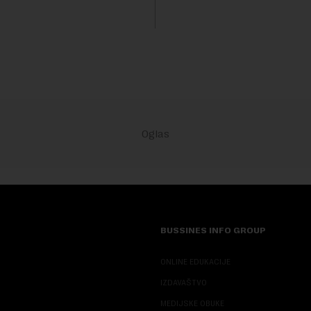
pritisak, jer ulošci, lekovi za
duže od godinu dana zanema
 bo...
obavezu vraćanja t...
BUSSINES INFO GROUP
ONLINE EDUKACIJE
IZDAVAŠTVO
MEDIJSKE OBUKE