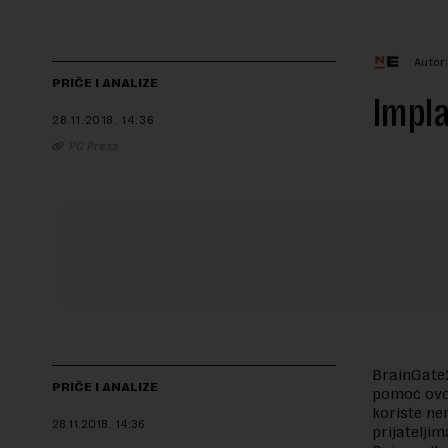
Autor
PRIČE I ANALIZE
Impla
28.11.2018.
14:36
PC Press
BrainGate2
PRIČE I ANALIZE
pomoć ovog
koriste ne
28.11.2018.
14:36
prijateljim