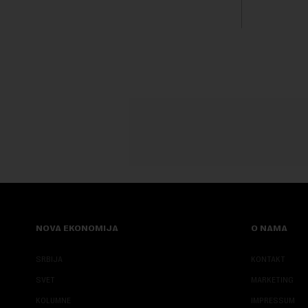
državna preduzeća uništavala i gubila
finansijski 
bitke na tržišt...
ublažavanje
NOVA EKONOMIJA
O NAMA
SRBIJA
KONTAKT
SVET
MARKETING
KOLUMNE
IMPRESSUM