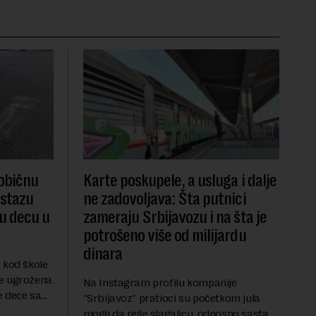
 običnu
Karte poskupele, a usluga i dalje
 stazu
ne zadovoljava: Šta putnici
du decu u
zameraju Srbijavozu i na šta je
potrošeno više od milijardu
dinara
 kod škole
je ugrožena
Na Instagram profilu kompanije
e dece sa
"Srbijavoz" pratioci su početkom jula
institucije
mogli da reše slagalicu, odnosno sastave