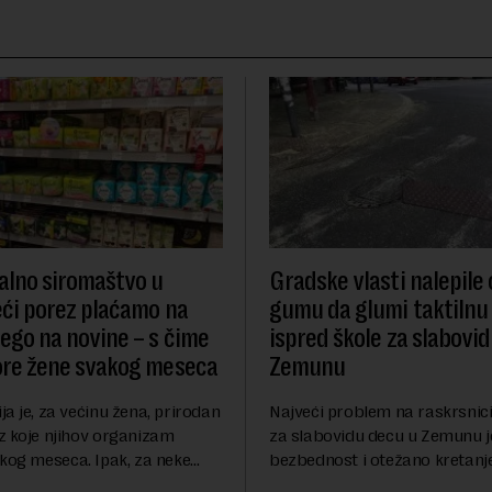
lno siromaštvo u
Gradske vlasti nalepile
Veći porez plaćamo na
gumu da glumi taktilnu
nego na novine – s čime
ispred škole za slabovi
ore žene svakog meseca
Zemunu
a je, za većinu žena, prirodan
Najveći problem na raskrsnici
z koje njihov organizam
za slabovidu decu u Zemunu 
akog meseca. Ipak, za neke
bezbednost i otežano kretanj
ruaciju prati i ozbiljan
oštećenim vidom jer nadležne 