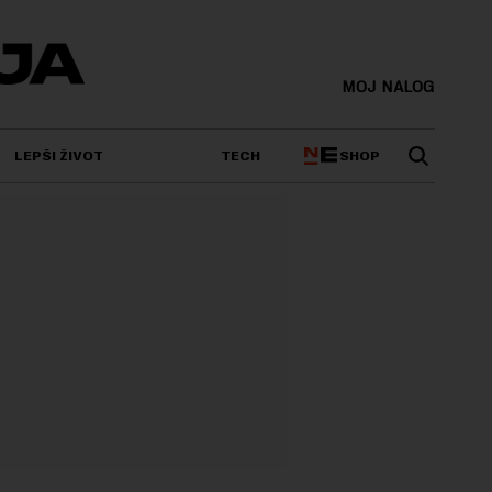
MOJ NALOG
SHOP
LEPŠI ŽIVOT
TECH