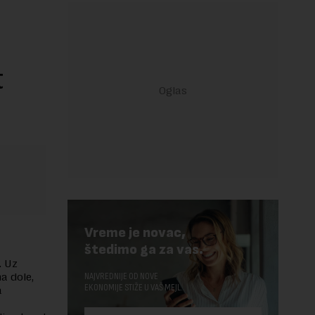
t
Vreme je novac,
štedimo ga za vas.
. Uz
a dole,
NAJVREDNIJE OD NOVE
EKONOMIJE STIŽE U VAŠ MEJL.
a