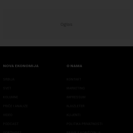
NOVA EKONOMIJA
O NAMA
SRBIJA
KONTAKT
SVET
MARKETING
KOLUMNE
IMPRESSUM
PRIČE I ANALIZE
NJUZLETER
VIDEO
KLIJENTI
PODCAST
POLITIKA PRIVATNOSTI
ODRŽIVOST
PRAVILA KORIŠĆENJA