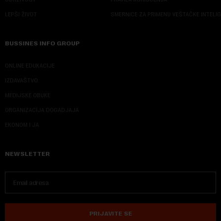
LEPŠI ŽIVOT
SMERNICE ZA PRIMENU VEŠTAČKE INTELI
BUSSINES INFO GROUP
ONLINE EDUKACIJE
IZDAVAŠTVO
MEDIJSKE OBUKE
ORGANIZACIJA DOGADJAJA
EKONOM I JA
NEWSLETTER
PRIJAVITE SE