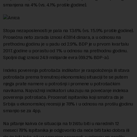
smanjena na 4% (vs. 4.1% prošle godine).
Stopa nezaposlenosti je pala na 13.6% (vs. 15.9% prošle godine).
Prosečna neto zarada iznosi 47.814 dinara, a u odnosu na
prethodnu godinu je u padu od 2.9%. BDP je u prvom kvartalu
2017. godine u porastu od 1% u odnosu na prethodnu godinu.
Spoljni dug iznosi 24.9 milijarde evra (69.2% BDP-a).
Indeks poverenja potrošača indikator je raspoloženja ili stava
potrošača prema trenutnoj ekonomskoj situaciji te se putem
njega prate namere u potrošnji i promene u potrošačkim
navikama. Najvažniji indikatori ukazuju na povećanje indeksa
poverenja potrošača. Procenat ispitanika koji smatra da je
Srbija u ekonomskoj recesiji je 78% i u odnosu na prošlu godinu
smanjio se za 4pp.
Na pitanje kakva će situacija na tržištu biti u narednih 12
meseci 78% ispitanika je odgovorilo da neće biti tako dobra ili
da će biti loša, ali uz smanjen procenat, u odnosu na prošlu