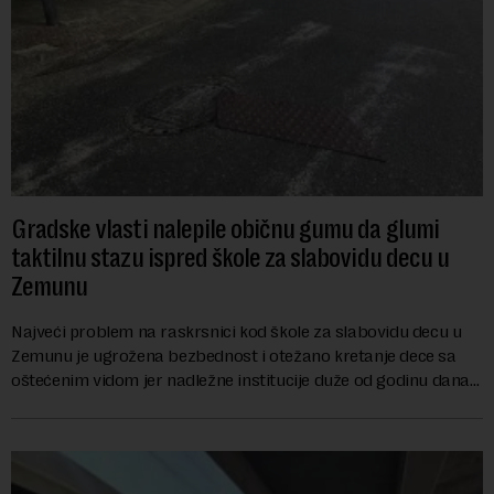
Gradske vlasti nalepile običnu gumu da glumi
taktilnu stazu ispred škole za slabovidu decu u
Zemunu
Najveći problem na raskrsnici kod škole za slabovidu decu u
Zemunu je ugrožena bezbednost i otežano kretanje dece sa
oštećenim vidom jer nadležne institucije duže od godinu dana
zanemaruju obavezu vraćanja t...