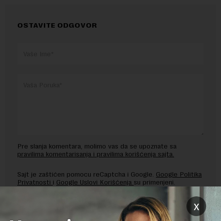
OSTAVITE ODGOVOR
Pre slanja komentara, molimo vas da se upoznate sa
pravilima komentarisanja i pravilima korišćenja sajta.
Sajt je zaštićen pomocu reCaptcha i Google.
Google Politika
Privatnosti
i
Google Uslovi Korišćenja
su primenjeni.
x