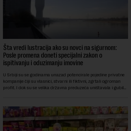
Šta vredi lustracija ako su novci na sigurnom:
Posle promena doneti specijalni zakon o
ispitivanju i oduzimanju imovine
U Srbiji su se godinama unazad potencirale pojedine privatne
kompanije čiji su vlasnici, stvarni ili fiktivni, zgrtali ogroman
profit. I dok su se velika državna preduzeća uništavala i gubila
bitke na tržišt...