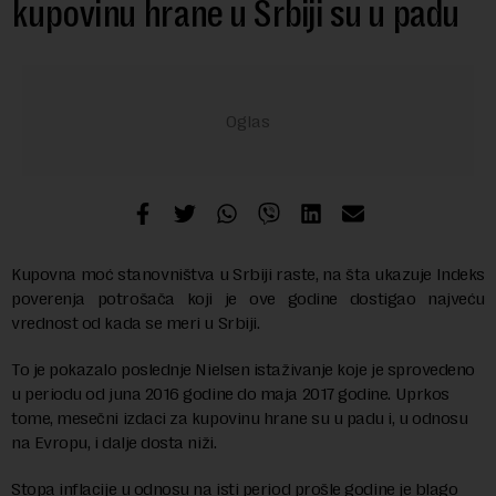
kupovinu hrane u Srbiji su u padu
Kupovna moć stanovništva u Srbiji raste, na šta ukazuje Indeks
poverenja potrošača koji je ove godine dostigao najveću
vrednost od kada se meri u Srbiji.
To je pokazalo poslednje Nielsen istaživanje koje je sprovedeno
u periodu od juna 2016 godine do maja 2017 godine. Uprkos
tome, mesečni izdaci za kupovinu hrane su u padu i, u odnosu
na Evropu, i dalje dosta niži.
Stopa inflacije u odnosu na isti period prošle godine je blago