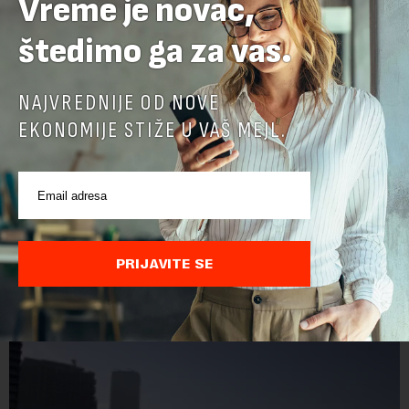
Vreme je novac,
štedimo ga za vas.
NAJVREDNIJE OD NOVE
EKONOMIJE STIŽE U VAŠ MEJL.
PRIJAVITE SE
POVEZANI SADRŽAJI