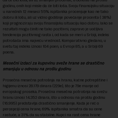
godinu, onih koji misle da će biti loša. Svoju finansijsku situaciju
u narednih 12 meseci 55% ispitanika procenjuje kao ne tako
dobru ili lošu, ali uz vidno godišnje povećanje procenta ( 38%)
koji prognoziraju svoju finansijsku situaciju kao dobru. Iako se
rezultati mogu činiti ne tako pozitivni, zapravo je uočljiva
tendencija pozitivnog rasta i, od kada se meri u Srbiji, indeks
potrošača ima najveću vrednost. Komparativno gledano, u
svetu taj indeks iznosi 104 poen, u Evropi 85, a u Srbiji 69
poena.
Mesečni izdaci za kupovinu sveže hrane se drastično
smanjuju u odnosu na prošlu godinu
Prosečna mesečna potrošnja na hranu, kućne potrepštine i
higijenu iznosi 28.179 dinara (229e), što je 79e manje od
evropskog proseka. Prosečna mesečna potrošnja na svežu
hranu iznosi 14.352 dinara, što u odnosu na prošlu godinu
(16.995) predstavlja drastično smanjenje. Kada je reć o
percepciji cena hrane, 69% ispitanika smatra da su cene
rastuće, a 31% da su stabilne. Kupci na rast cena hrane