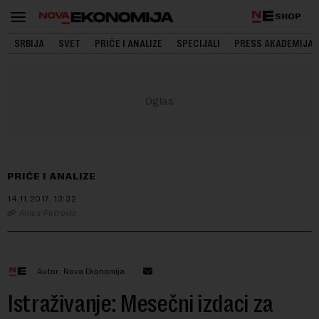
SHOP
SRBIJA
SVET
PRIČE I ANALIZE
SPECIJALI
PRESS AKADEMIJA
PRIČE I ANALIZE
14.11.2017.
13:32
Anica Petrović
Autor: Nova Ekonomija
Istraživanje: Mesečni izdaci za