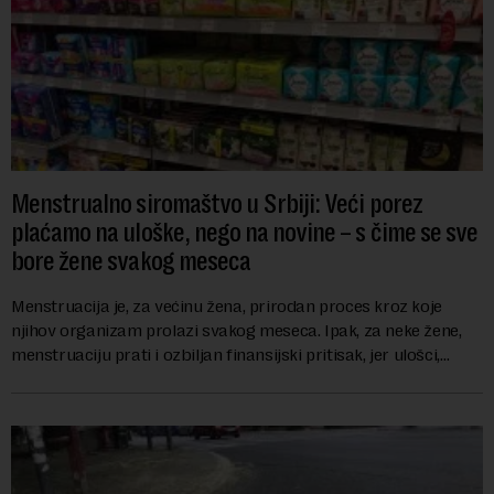
Menstrualno siromaštvo u Srbiji: Veći porez
plaćamo na uloške, nego na novine – s čime se sve
bore žene svakog meseca
Menstruacija je, za većinu žena, prirodan proces kroz koje
njihov organizam prolazi svakog meseca. Ipak, za neke žene,
menstruaciju prati i ozbiljan finansijski pritisak, jer ulošci,
lekovi za ublažavanje bo...