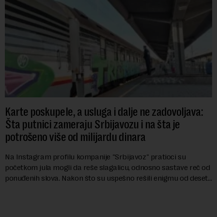
Karte poskupele, a usluga i dalje ne zadovoljava:
Šta putnici zameraju Srbijavozu i na šta je
potrošeno više od milijardu dinara
Na Instagram profilu kompanije "Srbijavoz" pratioci su
početkom jula mogli da reše slagalicu, odnosno sastave reč od
ponuđenih slova. Nakon što su uspešno rešili enigmu od deset
slova i dobili traženi pojam ...