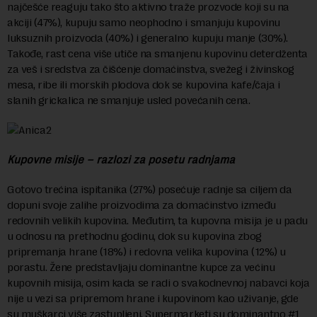
najčešće reaguju tako što aktivno traže prozvode koji su na
akciji (47%), kupuju samo neophodno i smanjuju kupovinu
luksuznih proizvoda (40%) i generalno kupuju manje (30%).
Takođe, rast cena više utiče na smanjenu kupovinu deterdženta
za veš i sredstva za čišćenje domaćinstva, svežeg i živinskog
mesa, ribe ili morskih plodova dok se kupovina kafe/čaja i
slanih grickalica ne smanjuje usled povećanih cena.
Kupovne misije – razlozi za posetu radnjama
Gotovo trećina ispitanika (27%) posećuje radnje sa ciljem da
dopuni svoje zalihe proizvodima za domaćinstvo između
redovnih velikih kupovina. Međutim, ta kupovna misija je u padu
u odnosu na prethodnu godinu, dok su kupovina zbog
pripremanja hrane (18%) i redovna velika kupovina (12%) u
porastu. Žene predstavljaju dominantne kupce za većinu
kupovnih misija, osim kada se radi o svakodnevnoj nabavci koja
nije u vezi sa pripremom hrane i kupovinom kao uživanje, gde
su muškarci više zastupljeni. Supermarketi su dominantno #1