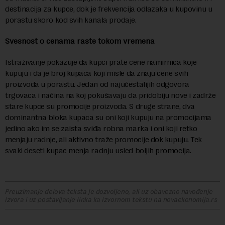
destinacija za kupce, dok je frekvencija odlazaka u kupovinu u
porastu skoro kod svih kanala prodaje.
Svesnost o cenama raste tokom vremena
Istraživanje pokazuje da kupci prate cene namirnica koje
kupuju i da je broj kupaca koji misle da znaju cene svih
proizvoda u porastu. Jedan od najučestalijih odgovora
trgovaca i načina na koj pokušavaju da pridobiju nove i zadrže
stare kupce su promocije proizvoda. S druge strane, dva
dominantna bloka kupaca su oni koji kupuju na promocijama
jedino ako im se zaista sviđa robna marka i oni koji retko
menjaju radnje, ali aktivno traže promocije dok kupuju. Tek
svaki deseti kupac menja radnju usled boljih promocija.
Preuzimanje delova teksta je dozvoljeno, ali uz obavezno navođenje
izvora i uz postavljanje linka ka izvornom tekstu na novaekonomija.rs