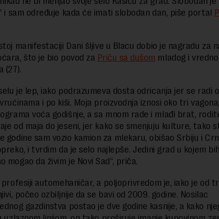
i nikad ne bi menjao svoje selo Rašicu za grad. Slobodan je 
ef i sam određuje kada će imati slobodan dan, piše portal
P
toj manifestaciji Dani šljive u Blacu dobio je nagradu za n
ćara, što je bio povod za
Priču sa dušom
mladog i vredno
 (27).
selu je lep, iako podrazumeva dosta odricanja jer se radi o
 vrućinama i po kiši. Moja proizvodnja iznosi oko tri vagon
lograma voća godišnje, a sa mnom rade i mlađi brat, roditel
aje od maja do jeseni, jer kako se smenjuju kulture, tako s
e godine sam vozio kamion za mlekaru, obišao Srbiju i Cr
preko, i tvrdim da je selo najlepše. Jedini grad u kojem bi
o mogao da živim je Novi Sad“, priča.
 profesiji automehaničar, a poljoprivredom je, iako je od t
jivi, počeo ozbiljnije da se bavi od 2009. godine. Nosilac
rednog gazdinstva postao je dve godine kasnije, a kako nje
du uzlaznom linijom, on tako proširuje imanje kupovinom zem