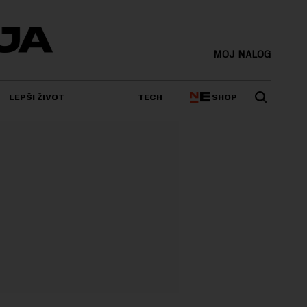
MOJ NALOG
SHOP
LEPŠI ŽIVOT
TECH