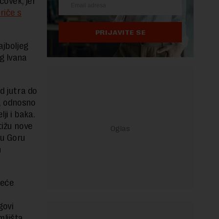
čovek, jer
riče s
PRIJAVITE SE
ajboljeg
g Ivana
d jutra do
a, odnosno
ji i baka.
tižu nove
nu Goru
h
reće
govi
ljišta.