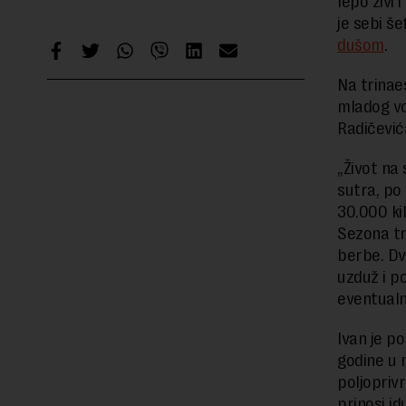
lepo živi 
je sebi š
dušom
.
Na trinaes
mladog vo
Radičevića
„Život na 
sutra, po
30.000 ki
Sezona tr
berbe. Dv
uzduž i po
eventualn
Ivan je po
godine u n
poljopriv
prinosi i