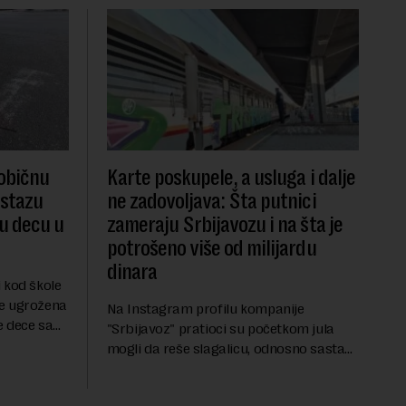
 običnu
Karte poskupele, a usluga i dalje
 stazu
ne zadovoljava: Šta putnici
du decu u
zameraju Srbijavozu i na šta je
potrošeno više od milijardu
dinara
 kod škole
je ugrožena
Na Instagram profilu kompanije
e dece sa
"Srbijavoz" pratioci su početkom jula
institucije
mogli da reše slagalicu, odnosno sastave
ruju
reč od ponuđenih slova. Nakon što su
uspešno rešili enigmu od deset slova i