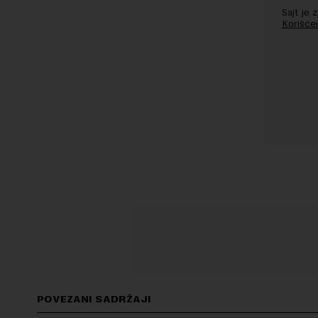
Sajt je
Korišće
POVEZANI SADRŽAJI