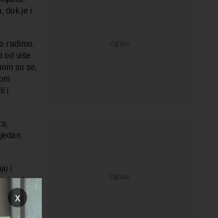
 dok je i
no radimo.
i od više
nom su se,
nom
i i
ta,
 jedan
ju i
e“, rekao
ti sa njim
x