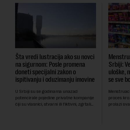
Šta vredi lustracija ako su novci
Menstrua
na sigurnom: Posle promena
Srbiji: 
doneti specijalni zakon o
uloške, 
ispitivanju i oduzimanju imovine
se sve b
U Srbiji su se godinama unazad
Menstruacij
potencirale pojedine privatne kompanije
proces kro
čiji su vlasnici, stvarni ili fiktivni, zgrtali
prolazi sv
ogroman profit. I dok su se velika
žene, menst
državna preduzeća uništavala i gubila
finansijski 
bitke na tržišt...
ublažavanje