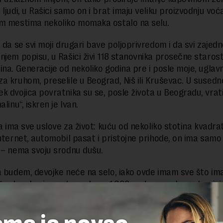
ljudi, u Rašici samo on i brat imaju veliku proizvodnju voća,
m mestima nekoliko momaka ostalo na selu.
h da se svi moji drugari bave poljoprivredom i da svi zajed
njem popisu, u Rašici živi 118 stanovnika prosečne starost
ina. Generacije od nekoliko godina pre i posle moje, uglav
a kruhom, preselile u Beograd, Niš ili Kruševac. U sused
k dvojica povratnika su se, posle života u Beogradu, vratil
alinu“, iskren je Ivan.
da ima sve uslove za život: kuću od nekoliko stotina kvadra
internet, automobil pasat i pristojne prihode, on ima samo
 – nema svoju srodnu dušu.
a budem, devojke neće na selo, iako ovde imam sve što ima
radu, plus izvorsku vodu sa 1.000 metara nadmorske visin
otkrio da je u potrazi za svojom srodnom dušom koja će žive
 među voćnjacima.