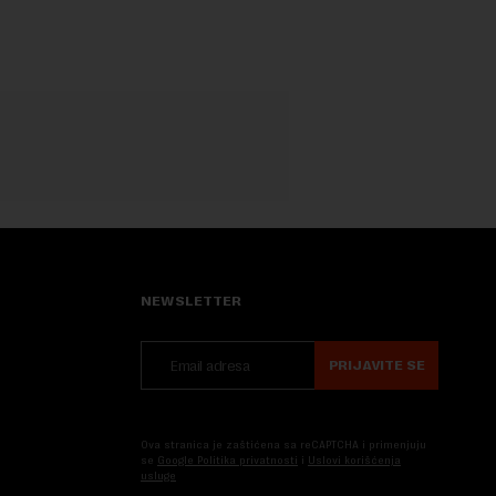
dobili traženi pojam ...
NEWSLETTER
PRIJAVITE SE
Ova stranica je zaštićena sa reCAPTCHA i primenjuju
se
Google Politika privatnosti
i
Uslovi korišćenja
usluge