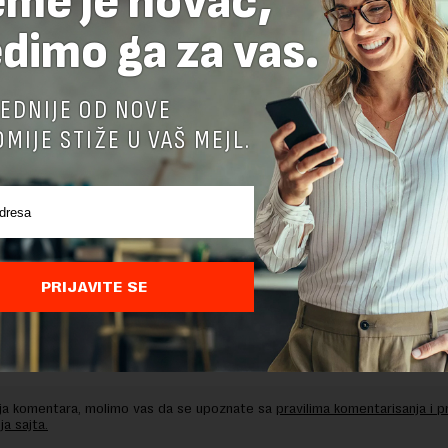
eme je novac,
dimo ga za vas.
delova teksta je dozvoljeno, ali uz obavezno navođenje izvora i uz postavl
 tekstu na novaekonomija.rs
EDNIJE OD NOVE
MIJE STIŽE U VAŠ MEJL.
TE ODGOVOR
PRIJAVITE SE
nja komentara, molimo vas da se upoznate sa
pravilima komentarisanja i p
ja sajta.