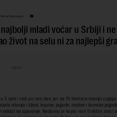
: Nova Ekonomija
 najbolji mladi voćar u Srbiji i ne
o život na selu ni za najlepši gr
u 5 sati i radi po ceo dan, jer na 15 hektara imanja uzgaja
abala višanja i šljiva, kupine, jagode, maline i šumske jagod
n odlazi na spavanje. Nedavno je kupio novi traktor, ima i 