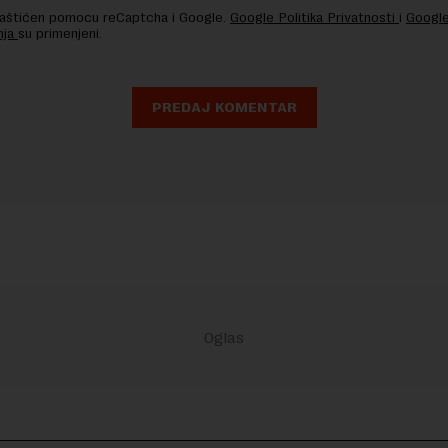
 zaštićen pomocu reCaptcha i Google.
Google Politika Privatnosti
i
Google
nja
su primenjeni.