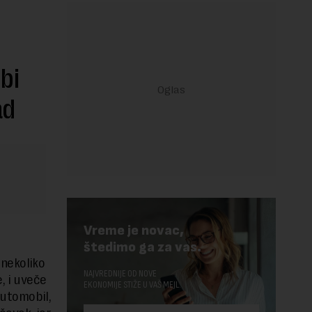
 bi
ad
Vreme je novac,
štedimo ga za vas.
 nekoliko
NAJVREDNIJE OD NOVE
e, i uveče
EKONOMIJE STIŽE U VAŠ MEJL.
automobil,