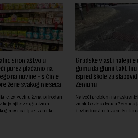
lno siromaštvo u
Gradske vlasti nalepile
Veći porez plaćamo na
gumu da glumi taktilnu
nego na novine – s čime
ispred škole za slabovi
ore žene svakog meseca
Zemunu
a je, za većinu žena, prirodan
Najveći problem na raskrsnici
z koje njihov organizam
za slabovidu decu u Zemunu 
akog meseca. Ipak, za neke
bezbednost i otežano kretanj
ruaciju prati i ozbiljan
oštećenim vidom jer nadležne 
pritisak, jer ulošci, lekovi za
duže od godinu dana zanema
 bo...
obavezu vraćanja t...