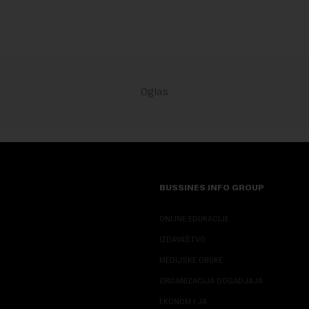
BUSSINES INFO GROUP
ONLINE EDUKACIJE
IZDAVAŠTVO
MEDIJSKE OBUKE
ORGANIZACIJA DOGADJAJA
EKONOM I JA