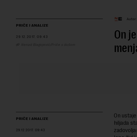
Autor
PRIČE I ANALIZE
On je
29.12.2017.
09:43
menja
Nenad Blagojević/Priče s dušom
On ustaje 
PRIČE I ANALIZE
hiljada st
zadovolja
29.12.2017.
09:43