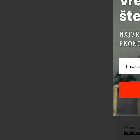
Vr
šte
Preuzimanje 
ka izvornom
NAJVR
EKONO
OSTAVI
Pre sla
korišćen