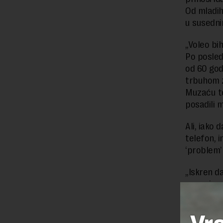
Od mladih 
u susedni
„Voleo bi
Po posled
od 60 god
trbuhom z
Muzaću te
posadili m
Ali, iako 
telefon, 
‘problem’
„Iskren d
momci u g
je Ivan i 
u Rašici,