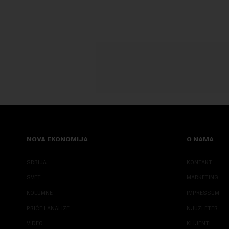
NOVA EKONOMIJA
O NAMA
SRBIJA
KONTAKT
SVET
MARKETING
KOLUMNE
IMPRESSUM
PRIČE I ANALIZE
NJUZLETER
VIDEO
KLIJENTI