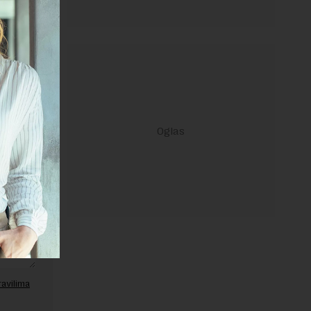
janje linka
ravilima