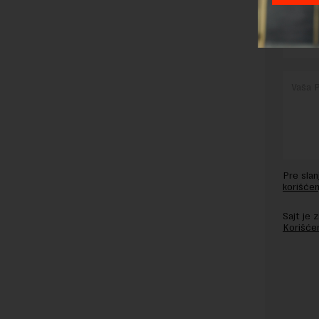
OSTAVI
Pre sla
korišćen
Sajt je
Korišće