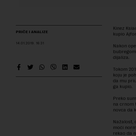
Kinez Ksia
PRIČE I ANALIZE
kupio Ajfon
14.01.2019.
16:31
Nakon oper
bubregom, 
dijaliza.
Tokom 2011
koju je po
da mu priu
ga kupio.
Preko sumn
na crnom t
novca da k
Nažalost, 
moći normal
rekao da n