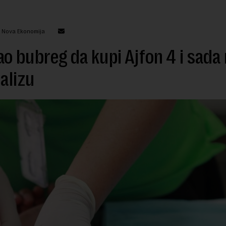
: Nova Ekonomija
o bubreg da kupi Ajfon 4 i sada
jalizu