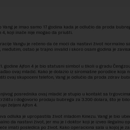
o Vang je imao samo 17 godina kada je odlučio da proda bubreg
 4, koji inače nije mogao da priušti.
acije Vangu je rečeno da će moći da nastavi život normalno s
međutim, ostao je trajno invalid i skoro osam godina je zavis
. godine Ajfon 4 je bio statusni simbol u školi u gradu Čengzou,
hađao ovaj mladić. Kako je dolazio iz siromašne porodice koja n
šti ovaj skupoceni telefon, Vang je odlučio da proda zdrav bub
jivog posrednika ovaj mladić je stupio u kontakt sa trgovcim
ržištu i dogovorio prodaju bubrega za 3.200 dolara, što je bilo
upi željeni Ajfon 4.
ova odluka je upropastila život mladom Kinezu. Vang je bio ube
no da nastavi život, jer mu je i doktor koji je izveo ilegalnu o
eće imati posledica po život. Kako operaciona sala u kojoj je z