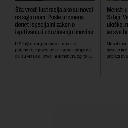
Šta vredi lustracija ako su novci
Menstrua
na sigurnom: Posle promena
Srbiji: 
doneti specijalni zakon o
uloške, 
ispitivanju i oduzimanju imovine
se sve b
U Srbiji su se godinama unazad
Menstruacij
potencirale pojedine privatne kompanije
proces kro
čiji su vlasnici, stvarni ili fiktivni, zgrtali
prolazi sv
ogroman profit. I dok su se velika
žene, menst
državna preduzeća uništavala i gubila
finansijski 
bitke na tržišt...
ublažavanje