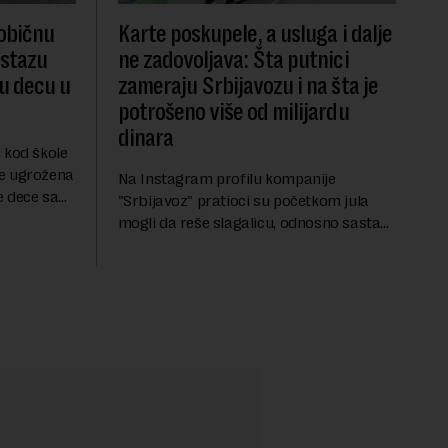
 običnu
Karte poskupele, a usluga i dalje
 stazu
ne zadovoljava: Šta putnici
du decu u
zameraju Srbijavozu i na šta je
potrošeno više od milijardu
dinara
 kod škole
je ugrožena
Na Instagram profilu kompanije
e dece sa
"Srbijavoz" pratioci su početkom jula
institucije
mogli da reše slagalicu, odnosno sastave
ruju
reč od ponuđenih slova. Nakon što su
uspešno rešili enigmu od deset slova i
dobili traženi pojam ...