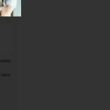
ravilima
 Uslovi