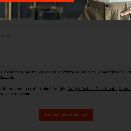
TE ODGOVOR
nja komentara, molimo vas da se upoznate sa
pravilima komentarisanja i p
ja sajta.
 zaštićen pomocu reCaptcha i Google.
Google Politika Privatnosti
i
Google
nja
su primenjeni.