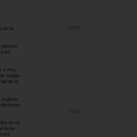
 da bi
a jednim
an od
 u Kini,
ije mogla
reg da bi
a organa
 dovoljno
đen da će
peraciju
ahvat