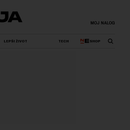
MOJ NALOG
SHOP
LEPŠI ŽIVOT
TECH