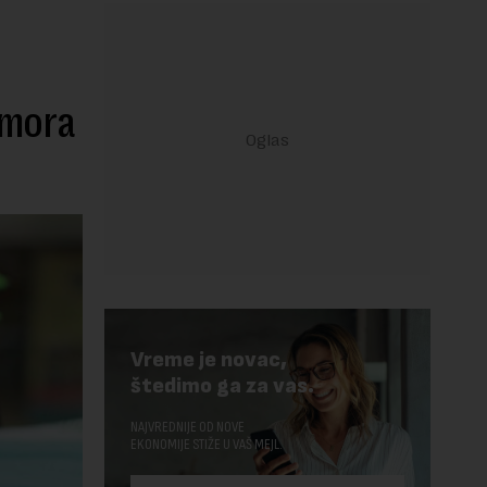
 mora
Vreme je novac,
štedimo ga za vas.
NAJVREDNIJE OD NOVE
EKONOMIJE STIŽE U VAŠ MEJL.