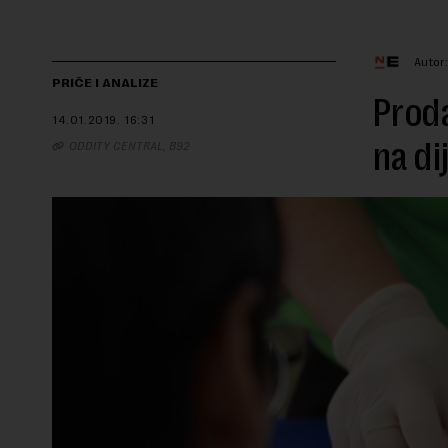
Autor
PRIČE I ANALIZE
Proda
14.01.2019.
16:31
na di
ODDITY CENTRAL, B92