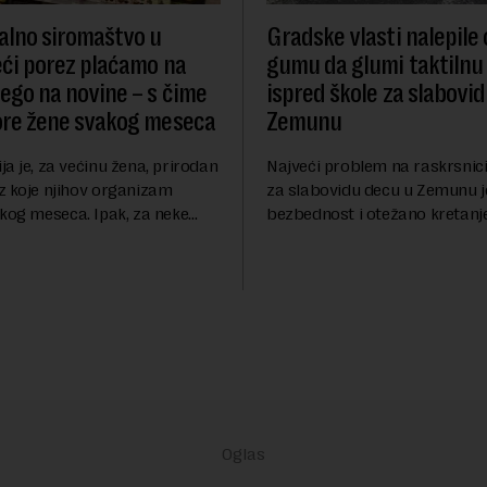
lno siromaštvo u
Gradske vlasti nalepile
Veći porez plaćamo na
gumu da glumi taktilnu
nego na novine – s čime
ispred škole za slabovi
ore žene svakog meseca
Zemunu
a je, za većinu žena, prirodan
Najveći problem na raskrsnici
z koje njihov organizam
za slabovidu decu u Zemunu 
akog meseca. Ipak, za neke
bezbednost i otežano kretanj
ruaciju prati i ozbiljan
oštećenim vidom jer nadležne 
pritisak, jer ulošci, lekovi za
duže od godinu dana zanema
 bo...
obavezu vraćanja t...