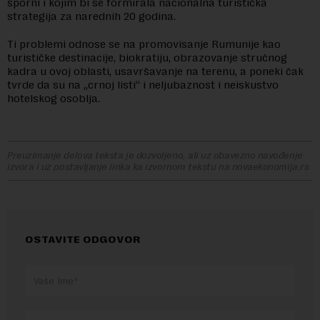
sporni i kojim bi se formirala nacionalna turistička
strategija za narednih 20 godina.
Ti problemi odnose se na promovisanje Rumunije kao
turističke destinacije, biokratiju, obrazovanje stručnog
kadra u ovoj oblasti, usavršavanje na terenu, a poneki čak
tvrde da su na „crnoj listi“ i neljubaznost i neiskustvo
hotelskog osoblja.
Preuzimanje delova teksta je dozvoljeno, ali uz obavezno navođenje
izvora i uz postavljanje linka ka izvornom tekstu na novaekonomija.rs
OSTAVITE ODGOVOR