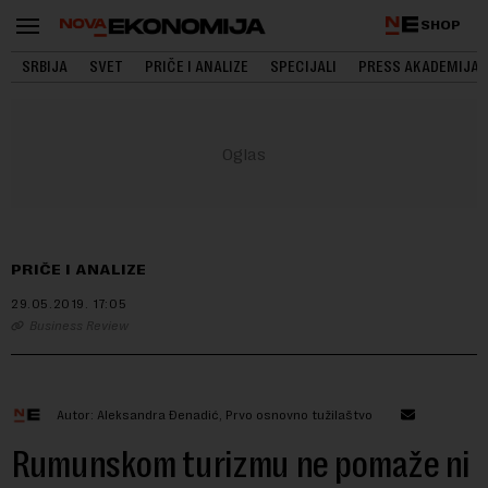
SHOP
SRBIJA
SVET
PRIČE I ANALIZE
SPECIJALI
PRESS AKADEMIJA
PRIČE I ANALIZE
29.05.2019.
17:05
Business Review
Autor: Aleksandra Đenadić, Prvo osnovno tužilaštvo
Rumunskom turizmu ne pomaže ni