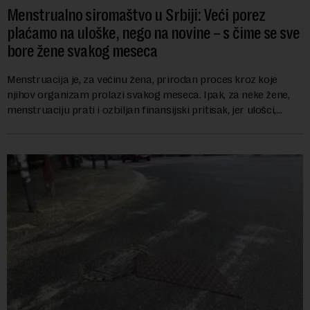
Menstrualno siromaštvo u Srbiji: Veći porez
plaćamo na uloške, nego na novine – s čime se sve
bore žene svakog meseca
Menstruacija je, za većinu žena, prirodan proces kroz koje
njihov organizam prolazi svakog meseca. Ipak, za neke žene,
menstruaciju prati i ozbiljan finansijski pritisak, jer ulošci,
lekovi za ublažavanje bo...