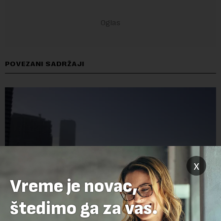
POVEZANI SADRŽAJI
x
Vreme je novac,
štedimo ga za vas.
Šta vredi lustracija ako su novci na sigurnom: