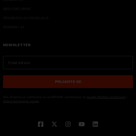
MEDIJSKE OBUKE
ORGANIZACIJA DOGADJAJA
EKONOM I JA
NEWSLETTER
PRIJAVITE SE
Ova stranica je zaštićena sa reCAPTCHA i primenjuju se
Google Politika privatnosti
i
Uslovi korišćenja usluge