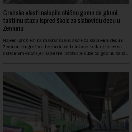
Gradske vlasti nalepile običnu gumu da glumi
taktilnu stazu ispred škole za slabovidu decu u
Zemunu
Najveći problem na raskrsnici kod škole za slabovidu decu u
Zemunu je ugrožena bezbednost i otežano kretanje dece sa
oštećenim vidom jer nadležne institucije duže od godinu dana
zanemaruju obavezu vraćanja t...