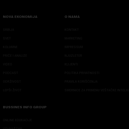
NOVA EKONOMIJA
O NAMA
SRBIJA
KONTAKT
SVET
MARKETING
KOLUMNE
IMPRESSUM
PRIČE I ANALIZE
NJUZLETER
VIDEO
KLIJENTI
PODCAST
POLITIKA PRIVATNOSTI
ODRŽIVOST
PRAVILA KORIŠĆENJA
LEPŠI ŽIVOT
SMERNICE ZA PRIMENU VEŠTAČKE INTELI
BUSSINES INFO GROUP
ONLINE EDUKACIJE
IZDAVAŠTVO