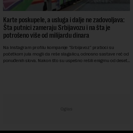
Karte poskupele, a usluga i dalje ne zadovoljava:
Šta putnici zameraju Srbijavozu i na šta je
potrošeno više od milijardu dinara
Na Instagram profilu kompanije "Srbijavoz" pratioci su
početkom jula mogli da reše slagalicu, odnosno sastave reč od
ponuđenih slova. Nakon što su uspešno rešili enigmu od deset
slova i dobili traženi pojam ...