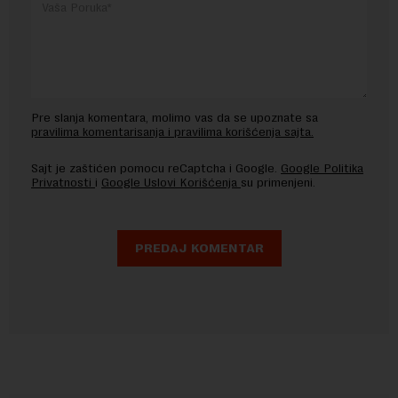
Pre slanja komentara, molimo vas da se upoznate sa
pravilima komentarisanja i pravilima korišćenja sajta.
Sajt je zaštićen pomocu reCaptcha i Google.
Google Politika
Privatnosti
i
Google Uslovi Korišćenja
su primenjeni.