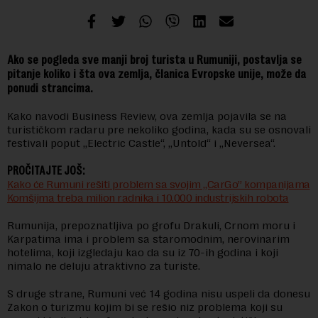
Ako se pogleda sve manji broj turista u Rumuniji, postavlja se
pitanje koliko i šta ova zemlja, članica Evropske unije, može da
ponudi strancima.
Kako navodi Business Review, ova zemlja pojavila se na
turističkom radaru pre nekoliko godina, kada su se osnovali
festivali poput „Electric Castle“, „Untold“ i „Neversea“.
PROČITAJTE JOŠ:
Kako će Rumuni rešiti problem sa svojim „CarGo” kompanijama
Komšijma treba milion radnika i 10.000 industrijskih robota
Rumunija, prepoznatljiva po grofu Drakuli, Crnom moru i
Karpatima ima i problem sa staromodnim, nerovinarim
hotelima, koji izgledaju kao da su iz 70-ih godina i koji
nimalo ne deluju atraktivno za turiste.
S druge strane, Rumuni već 14 godina nisu uspeli da donesu
Zakon o turizmu kojim bi se rešio niz problema koji su