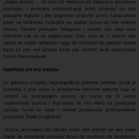
„Jedan primer – mi smo do nedavno po Zakonu o poreskom
postupku i poreskoj administraciji imali situaciju da ako
poslujete legalno i ako pogrešno prijavite porez, samo jedan
papir ne dostavite, rizikujete da platite kaznu do dva miliona
dinara. Ukoliko poslujete nelegalno i uhvate vas, daju vam
određeni rok da se registrujete. Tako vam se u suštini više
isplati da radite nelegalno nego da rizikujete da plaćate visoke
kaze, pa ako vas uhvate, kada vas uhvate“, kaže ekonomista
Goran Radosavljević.
Ispaštaju oni koji plaćaju
Uz giljotinu propisa, neprilagođena poreska politika uzrok je
prelaska u sivu zonu. U predlozima reforme sistema čuju se
zahtevi za smanjenjem poreza, uz ocenu da bi svako
rasterećenje poreza i doprinosa na rad otišlo na povećanje
zarada. Tome se nada i vlasnik prodavnice prehrambenih
proizvoda Željko Dragojević.
„Državi poručujem da obrate malo više pažnje na nas male.
Hajde da smanjimo poresku stopu da možemo da povećamo