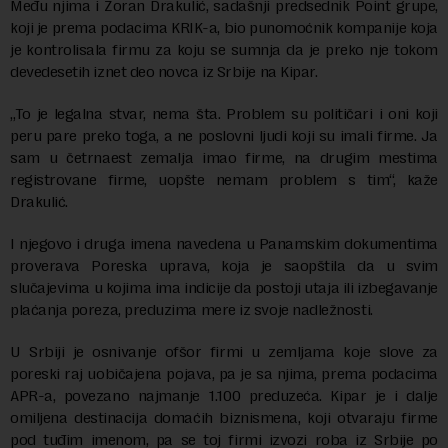
Među njima i Zoran Drakulić, sadašnji predsednik Point grupe,
koji je prema podacima KRIK-a, bio punomoćnik kompanije koja
je kontrolisala firmu za koju se sumnja da je preko nje tokom
devedesetih iznet deo novca iz Srbije na Kipar.
„To je legalna stvar, nema šta. Problem su političari i oni koji
peru pare preko toga, a ne poslovni ljudi koji su imali firme. Ja
sam u četrnaest zemalja imao firme, na drugim mestima
registrovane firme, uopšte nemam problem s tim“, kaže
Drakulić.
I njegovo i druga imena navedena u Panamskim dokumentima
proverava Poreskа uprаvа, koja je saopštila da u svim
slučаjevimа u kojimа imа indicije dа postoji utаjа ili izbegаvаnje
plаćаnjа porezа, preduzimа mere iz svoje nаdležnosti.
U Srbiji je osnivanje ofšor firmi u zemljama koje slove za
poreski raj uobičajena pojava, pa je sa njima, prema podacima
APR-a, povezano najmanje 1.100 preduzeća. Kipar je i dalje
omiljena destinacija domaćih biznismena, koji otvaraju firme
pod tuđim imenom, pa se toj firmi izvozi roba iz Srbije po