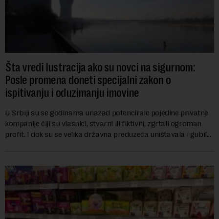
Šta vredi lustracija ako su novci na sigurnom:
Posle promena doneti specijalni zakon o
ispitivanju i oduzimanju imovine
U Srbiji su se godinama unazad potencirale pojedine privatne
kompanije čiji su vlasnici, stvarni ili fiktivni, zgrtali ogroman
profit. I dok su se velika državna preduzeća uništavala i gubila
bitke na tržišt...