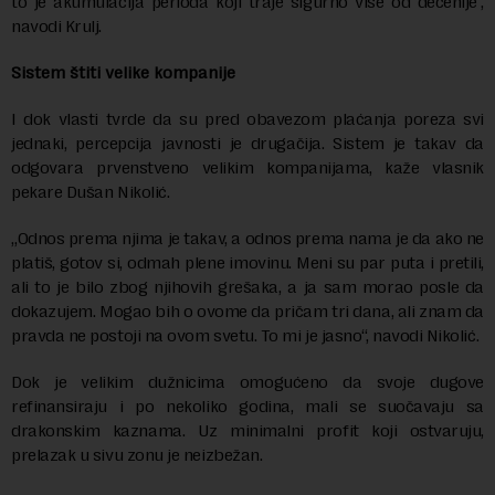
to je akumulacija perioda koji traje sigurno više od decenije“,
navodi Krulj.
Sistem štiti velike kompanije
I dok vlasti tvrde da su pred obavezom plaćanja poreza svi
jednaki, percepcija javnosti je drugačija. Sistem je takav da
odgovara prvenstveno velikim kompanijama, kaže vlasnik
pekare Dušan Nikolić.
„Odnos prema njima je takav, a odnos prema nama je da ako ne
platiš, gotov si, odmah plene imovinu. Meni su par puta i pretili,
ali to je bilo zbog njihovih grešaka, a ja sam morao posle da
dokazujem. Mogao bih o ovome da pričam tri dana, ali znam da
pravda ne postoji na ovom svetu. To mi je jasno“, navodi Nikolić.
Dok je velikim dužnicima omogućeno da svoje dugove
refinansiraju i po nekoliko godina, mali se suočavaju sa
drakonskim kaznama. Uz minimalni profit koji ostvaruju,
prelazak u sivu zonu je neizbežan.