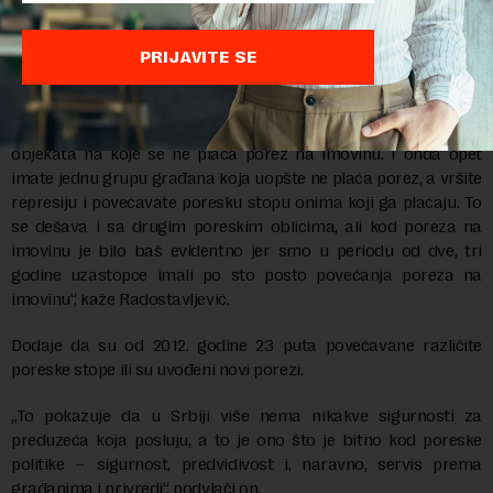
imovinu. Uzmite verske zajednice, po zakonu one ne plaćaju
porez na imovinu samo na objekte koje koriste za služenje
verskih obreda. Na sve ostale, kao što su stanovi, lokali i tako
PRIJAVITE SE
dalje, treba da plaćaju porez. Zašto Poreska uprava njima ne
daje rešenja ili im daje a oni ne plaćaju je stvar koju treba
ispitati. Takođe, postoji veliki broj nelegalnih i neregistrovanih
objekata na koje se ne plaća porez na imovinu. I onda opet
imate jednu grupu građana koja uopšte ne plaća porez, a vršite
represiju i povećavate poresku stopu onima koji ga plaćaju. To
se dešava i sa drugim poreskim oblicima, ali kod poreza na
imovinu je bilo baš evidentno jer smo u periodu od dve, tri
godine uzastopce imali po sto posto povećanja poreza na
imovinu“, kaže Radostavljević.
Dodaje da su od 2012. godine 23 puta povećavane različite
poreske stope ili su uvođeni novi porezi.
„To pokazuje da u Srbiji više nema nikakve sigurnosti za
preduzeća koja posluju, a to je ono što je bitno kod poreske
politike – sigurnost, predvidivost i, naravno, servis prema
građanima i privredi“, podvlači on.