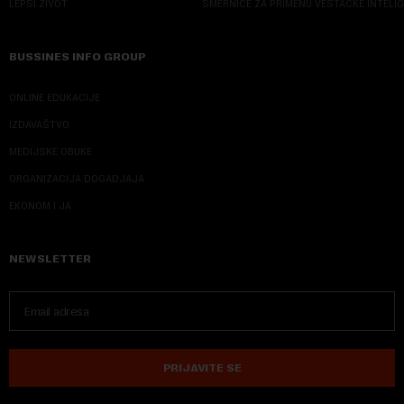
LEPŠI ŽIVOT
SMERNICE ZA PRIMENU VEŠTAČKE INTELI
BUSSINES INFO GROUP
ONLINE EDUKACIJE
IZDAVAŠTVO
MEDIJSKE OBUKE
ORGANIZACIJA DOGADJAJA
EKONOM I JA
NEWSLETTER
PRIJAVITE SE