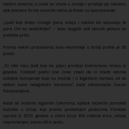
niskim cenama, a onda se vraća u zemlju i prodaje po visokim,
dok domaća firma izvoznik nema prihode za oporezivanje.
„Ljudi koji imaju mnogo para, imaju i načina da sačuvaju te
pare. Oni su nedodirljivi“ – tako bogate vidi vlasnik pekare sa
početka priče.
Prema nekim procenama, siva ekonomija u Srbiji prešla je 30
posto.
„To više nisu ljudi koji na pijaci prodaju švercovanu hranu iz
gepeka. Trideset posto sive zone znači da vi imate veoma
ozbiljne kompanije koje su možda i u legalnom biznisu, ali se
delom bave nelegalnim biznisom“, kaže ekonomista Goran
Radosavljević.
Kada se vratimo legalnim tokovima, spisak najvećih poreskih
dužnika u Srbiji, koji prema poslednjim podacima Poreske
uprave iz 2015. godine u zbiru broji 100 miliona evra, ostaje
nepromenjen, samo cifre rastu.