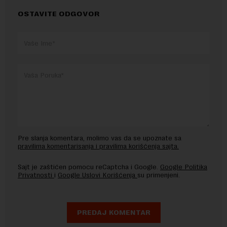
OSTAVITE ODGOVOR
Pre slanja komentara, molimo vas da se upoznate sa
pravilima komentarisanja i pravilima korišćenja sajta.
Sajt je zaštićen pomocu reCaptcha i Google.
Google Politika
Privatnosti
i
Google Uslovi Korišćenja
su primenjeni.