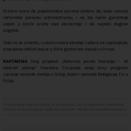
Država mora da pojednostavi poreski sistem, da, kako navodi,
reformiše poresku administraciju, i na taj način garantuje
uspeh u borbi protiv sive ekonomije. I da naplati dugove
bogatih.
Tako bi se umesto, u okviru mera štednje i udara na najranjivije,
smanjivao deficit koji je u 2014. godini bio najviši u Evropi.
NAPOMENA
: Ovaj projekat „Reforma javnih finansija – 10
ključnih pitanja“ finansira Evropska unija kroz program
Jačanje slobode medija u Srbiji, kojim rukovodi Delegacija EU u
Srbiji.
Preuzimanje delova teksta je dozvoljeno, ali uz obavezno navođenje
izvora i uz postavljanje linka ka izvornom tekstu na novaekonomija.rs