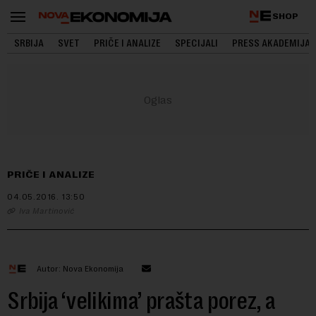
SHOP
SRBIJA
SVET
PRIČE I ANALIZE
SPECIJALI
PRESS AKADEMIJA
PRIČE I ANALIZE
04.05.2016.
13:50
Iva Martinović
Autor: Nova Ekonomija
Srbija ‘velikima’ prašta porez, a