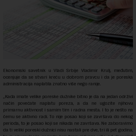
Ekonomski savetnik u Vladi Srbije Vladimir Krulj, međutim,
ocenjuje da se stvari kreću u dobrom pravcu i da je poreska
administracija naplatila znatno više nego ranije.
„Kada imate velike poreske dužnike bitno je da na jedan održivi
način povećate naplatu poreza, a da ne ugozite njihovu
primarnu aktivnost i samim tim i radna mesta. I to je nešto na
čemu se aktivno radi. To nije posao koji se završava do nekog
perioda, to je posao koji se nikada ne završava. Ne zaboravimo
da ti veliki poreski dužnici nisu nastali pre dve, tri ili pet godina,