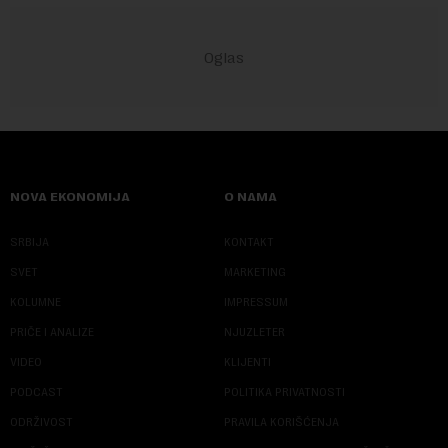
NOVA EKONOMIJA
O NAMA
SRBIJA
KONTAKT
SVET
MARKETING
KOLUMNE
IMPRESSUM
PRIČE I ANALIZE
NJUZLETER
VIDEO
KLIJENTI
PODCAST
POLITIKA PRIVATNOSTI
ODRŽIVOST
PRAVILA KORIŠĆENJA