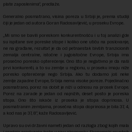
plate zaposlenima“, predlaže.
Generalno posmatrano, visina poreza u Srbiji je, prema studiji
čiji je jedan od autora Goran Radosavljević, u proseku Evrope.
„Mi smo se bavili poreskom konkurentnošću i u toj analizi gde
su ispitane sve poreske stope i koliko one utiču na poslovanje,
ne na građane, rezultat je da od petnaestak bivših tranzicionih
zemalja centralne, istočne i jugoistočne Evrope, Srbija ima
prosečno poresko opterećenje. Ono što je negativno je da naši
prvi konkurenti, a to su zemlje u regionu, u proseku imaju niže
poresko opterećenje nego Srbija. Ako tu dodamo još neke
zemlje zapadne Evrope, Srbija nema visoke poreze. Pojedinačno
posmatrano, porez na dobit je niži u odnosu na prosek Evrope.
Porez na zarade je jedan od najnižih, deset posto je poreska
stopa. Ono što iskače iz proseka je stopa doprinosa. U
posmatranim zemljama, prosečna stopa doprinosa je bila 37, 4,
a kod nas je 37, 8“, kaže Radosavljević.
Upravo su ovi državni nameti jedan od razloga zbog kojih mala
i srednja preduzeća beže u sivu ekonomiju. Ekonomski savetnik