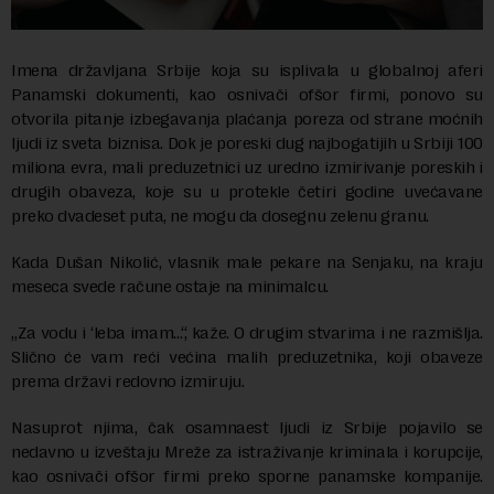
Imena državljana Srbije koja su isplivala u globalnoj aferi
Panamski dokumenti, kao osnivači ofšor firmi, ponovo su
otvorila pitanje izbegavanja plaćanja poreza od strane moćnih
ljudi iz sveta biznisa. Dok je poreski dug najbogatijih u Srbiji 100
miliona evra, mali preduzetnici uz uredno izmirivanje poreskih i
drugih obaveza, koje su u protekle četiri godine uvećavane
preko dvadeset puta, ne mogu da dosegnu zelenu granu.
Kada Dušan Nikolić, vlasnik male pekare na Senjaku, na kraju
meseca svede račune ostaje na minimalcu.
„Za vodu i ‘leba imam…“, kaže. O drugim stvarima i ne razmišlja.
Slično će vam reći većina malih preduzetnika, koji obaveze
prema državi redovno izmiruju.
Nasuprot njima, čak osamnaest ljudi iz Srbije pojavilo se
nedavno u izveštaju Mreže za istraživanje kriminala i korupcije,
kao osnivači ofšor firmi preko sporne panamske kompanije.