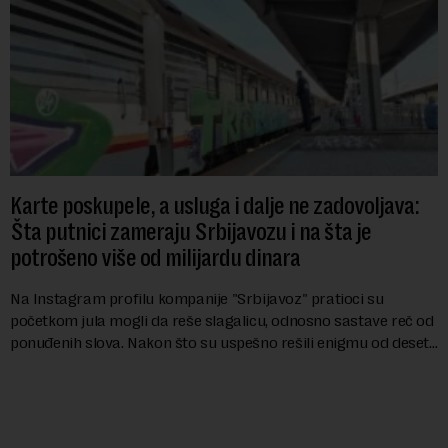
Karte poskupele, a usluga i dalje ne zadovoljava:
Šta putnici zameraju Srbijavozu i na šta je
potrošeno više od milijardu dinara
Na Instagram profilu kompanije "Srbijavoz" pratioci su
početkom jula mogli da reše slagalicu, odnosno sastave reč od
ponuđenih slova. Nakon što su uspešno rešili enigmu od deset
slova i dobili traženi pojam ...