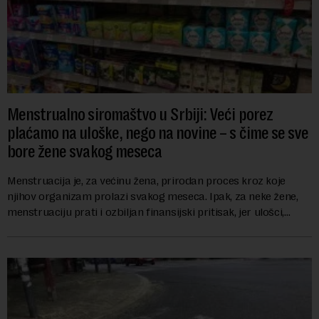
Menstrualno siromaštvo u Srbiji: Veći porez
plaćamo na uloške, nego na novine – s čime se sve
bore žene svakog meseca
Menstruacija je, za većinu žena, prirodan proces kroz koje
njihov organizam prolazi svakog meseca. Ipak, za neke žene,
menstruaciju prati i ozbiljan finansijski pritisak, jer ulošci,
lekovi za ublažavanje bo...