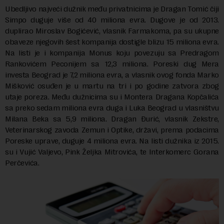
Ubedljivo najveći dužnik među privatnicima je Dragan Tomić čiji
Simpo duguje više od 40 miliona evra. Dugove je od 2013.
duplirao Miroslav Bogićević, vlasnik Farmakoma, pa su ukupne
obaveze njegovih šest kompanija dostigle blizu 15 miliona evra.
Na listi je i kompanija Monus koju povezuju sa Predragom
Rankovićem Peconijem sa 12,3 miliona. Poreski dug Mera
investa Beograd je 7,2 miliona evra, a vlasnik ovog fonda Marko
Mišković osuđen je u martu na tri i po godine zatvora zbog
utaje poreza. Među dužnicima su i Montera Dragana Kopčalića
sa preko sedam miliona evra duga i Luka Beograd u vlasništvu
Milana Beka sa 5,9 miliona. Dragan Đurić, vlasnik Zekstre,
Veterinarskog zavoda Zemun i Optike, državi, prema podacima
Poreske uprave, duguje 4 miliona evra. Na listi dužnika iz 2015.
su i Vujić Valjevo, Pink Željka Mitrovića, te Interkomerc Gorana
Perčevića.