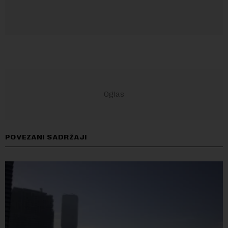
POVEZANI SADRŽAJI