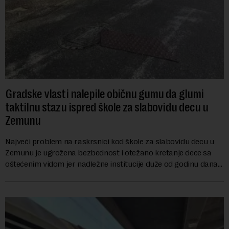
Gradske vlasti nalepile običnu gumu da glumi
taktilnu stazu ispred škole za slabovidu decu u
Zemunu
Najveći problem na raskrsnici kod škole za slabovidu decu u
Zemunu je ugrožena bezbednost i otežano kretanje dece sa
oštećenim vidom jer nadležne institucije duže od godinu dana
zanemaruju obavezu vraćanja t...