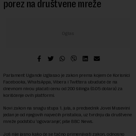
porez na društvene mreže
Parlament Ugande izglasao je zakon prema kojem će Korisnici
Facebooka, WhatsAppa, Vibera i Twittera ubuduće će na
dnevnom nivou plaćati cenu od 200 šilinga (0.05 dolara) za
korišćenje ovih platformi.
Novi zakon na snagu stupa 1. jula, a predsednik Jovei Musevini
jedan je od njegovih najvećih pristalica, uz tvrdnju da društvene
mreže podstiču ‘ogovaranje’, piše BBC News.
Još nije jasno kako će se tačno primenjivati zakon, odnosno