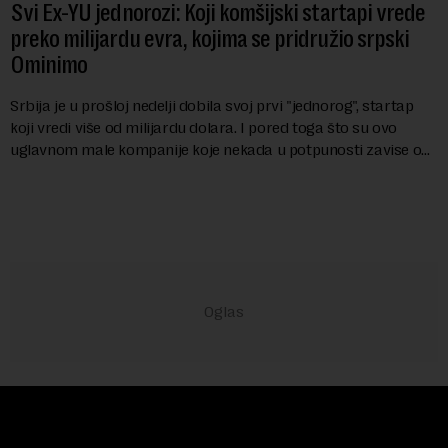
Svi Ex-YU jednorozi: Koji komšijski startapi vrede
preko milijardu evra, kojima se pridružio srpski
Ominimo
Srbija je u prošloj nedelji dobila svoj prvi "jednorog", startap
koji vredi više od milijardu dolara. I pored toga što su ovo
uglavnom male kompanije koje nekada u potpunosti zavise od
spoljnog finansiranja,...