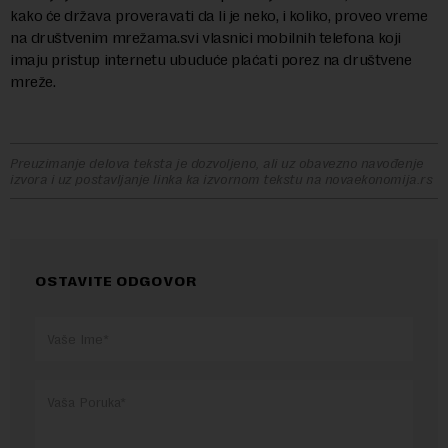
kako će država proveravati da li je neko, i koliko, proveo vreme
na društvenim mrežama.svi vlasnici mobilnih telefona koji
imaju pristup internetu ubuduće plaćati porez na društvene
mreže.
Preuzimanje delova teksta je dozvoljeno, ali uz obavezno navođenje
izvora i uz postavljanje linka ka izvornom tekstu na novaekonomija.rs
OSTAVITE ODGOVOR