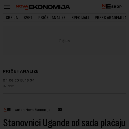
SHOP
SRBIJA
SVET
PRIČE I ANALIZE
SPECIJALI
PRESS AKADEMIJA
PRIČE I ANALIZE
04.06.2018.
16:34
B92
Autor: Nova Ekonomija
Stanovnici Ugande od sada plaćaju