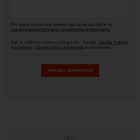
Pre slanja komentara, molimo vas da se upoznate sa
pravilima komentarisanja i pravilima korišćenja sajta.
Sajt je zaštićen pomocu reCaptcha i Google.
Google Politika
Privatnosti
i
Google Uslovi Korišćenja
su primenjeni.