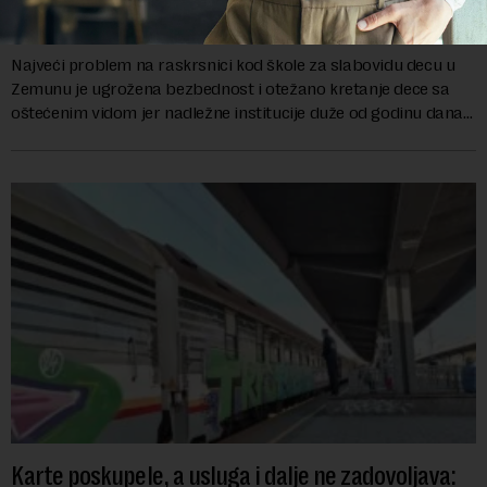
Zemunu
Najveći problem na raskrsnici kod škole za slabovidu decu u
Zemunu je ugrožena bezbednost i otežano kretanje dece sa
oštećenim vidom jer nadležne institucije duže od godinu dana
zanemaruju obavezu vraćanja t...
Karte poskupele, a usluga i dalje ne zadovoljava: