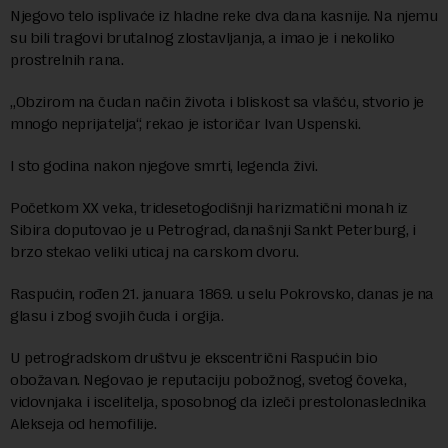
Njegovo telo isplivaće iz hladne reke dva dana kasnije. Na njemu
su bili tragovi brutalnog zlostavljanja, a imao je i nekoliko
prostrelnih rana.
„Obzirom na čudan način života i bliskost sa vlašću, stvorio je
mnogo neprijatelja“, rekao je istoričar Ivan Uspenski.
I sto godina nakon njegove smrti, legenda živi.
Početkom XX veka, tridesetogodišnji harizmatični monah iz
Sibira doputovao je u Petrograd, današnji Sankt Peterburg, i
brzo stekao veliki uticaj na carskom dvoru.
Raspućin, rođen 21. januara 1869. u selu Pokrovsko, danas je na
glasu i zbog svojih čuda i orgija.
U petrogradskom društvu je ekscentrični Raspućin bio
obožavan. Negovao je reputaciju pobožnog, svetog čoveka,
vidovnjaka i iscelitelja, sposobnog da izleči prestolonaslednika
Alekseja od hemofilije.