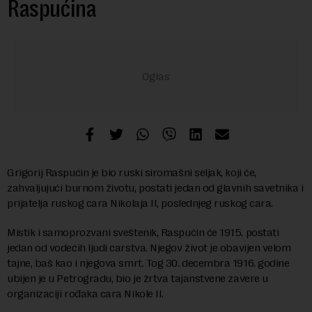
Raspućina
Grigorij Raspućin je bio ruski siromašni seljak, koji će,
zahvaljujući burnom životu, postati jedan od glavnih savetnika i
prijatelja ruskog cara Nikolaja II, poslednjeg ruskog cara.
Mistik i samoprozvani sveštenik, Raspućin će 1915. postati
jedan od vodećih ljudi carstva. Njegov život je obavijen velom
tajne, baš kao i njegova smrt. Tog 30. decembra 1916. godine
ubijen je u Petrogradu, bio je žrtva tajanstvene zavere u
organizaciji rođaka cara Nikole II.