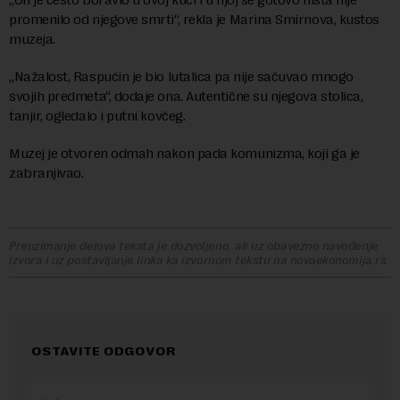
promenilo od njegove smrti“, rekla je Marina Smirnova, kustos
muzeja.
„Nažalost, Raspućin je bio lutalica pa nije sačuvao mnogo
svojih predmeta“, dodaje ona. Autentične su njegova stolica,
tanjir, ogledalo i putni kovčeg.
Muzej je otvoren odmah nakon pada komunizma, koji ga je
zabranjivao.
Preuzimanje delova teksta je dozvoljeno, ali uz obavezno navođenje
izvora i uz postavljanje linka ka izvornom tekstu na novaekonomija.rs
OSTAVITE ODGOVOR