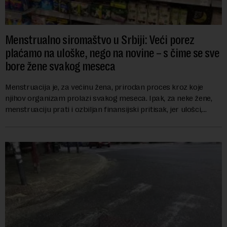
Menstrualno siromaštvo u Srbiji: Veći porez
plaćamo na uloške, nego na novine – s čime se sve
bore žene svakog meseca
Menstruacija je, za većinu žena, prirodan proces kroz koje
njihov organizam prolazi svakog meseca. Ipak, za neke žene,
menstruaciju prati i ozbiljan finansijski pritisak, jer ulošci,
lekovi za ublažavanje bo...