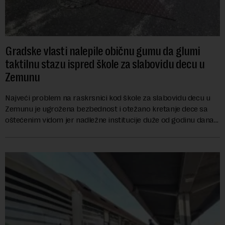
Gradske vlasti nalepile običnu gumu da glumi
taktilnu stazu ispred škole za slabovidu decu u
Zemunu
Najveći problem na raskrsnici kod škole za slabovidu decu u
Zemunu je ugrožena bezbednost i otežano kretanje dece sa
oštećenim vidom jer nadležne institucije duže od godinu dana
zanemaruju obavezu vraćanja t...