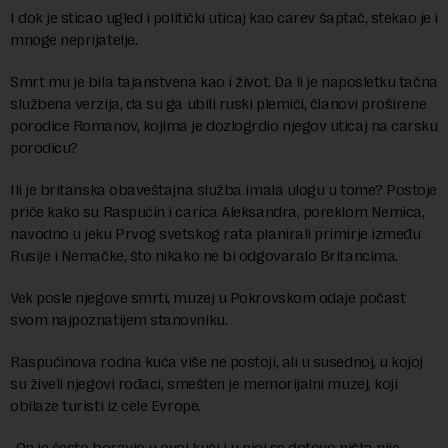
I dok je sticao ugled i politički uticaj kao carev šaptač, stekao je i
mnoge neprijatelje.
Smrt mu je bila tajanstvena kao i život. Da li je naposletku tačna
službena verzija, da su ga ubili ruski plemići, članovi proširene
porodice Romanov, kojima je dozlogrdio njegov uticaj na carsku
porodicu?
Ili je britanska obaveštajna služba imala ulogu u tome? Postoje
priče kako su Raspućin i carica Aleksandra, poreklom Nemica,
navodno u jeku Prvog svetskog rata planirali primirje između
Rusije i Nemačke, što nikako ne bi odgovaralo Britancima.
Vek posle njegove smrti, muzej u Pokrovskom odaje počast
svom najpoznatijem stanovniku.
Raspućinova rodna kuća više ne postoji, ali u susednoj, u kojoj
su živeli njegovi rođaci, smešten je memorijalni muzej, koji
obilaze turisti iz cele Evrope.
„On je često boravio u ovoj kući i u njoj se gotovo ništa nije