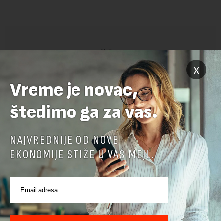
x
Vreme je novac,
POVEZANI SADRŽAJI
štedimo ga za vas.
NAJVREDNIJE OD NOVE
EKONOMIJE STIŽE U VAŠ MEJL.