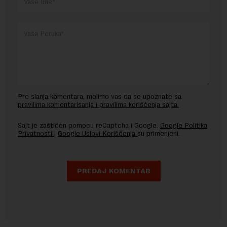
Pre slanja komentara, molimo vas da se upoznate sa
pravilima komentarisanja i pravilima korišćenja sajta.
Sajt je zaštićen pomocu reCaptcha i Google.
Google Politika
Privatnosti
i
Google Uslovi Korišćenja
su primenjeni.