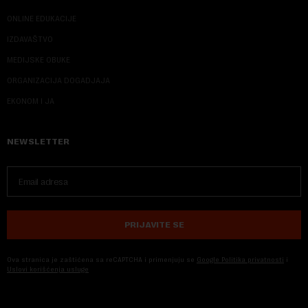
ONLINE EDUKACIJE
IZDAVAŠTVO
MEDIJSKE OBUKE
ORGANIZACIJA DOGADJAJA
EKONOM I JA
NEWSLETTER
PRIJAVITE SE
Ova stranica je zaštićena sa reCAPTCHA i primenjuju se
Google Politika privatnosti
i
Uslovi korišćenja usluge