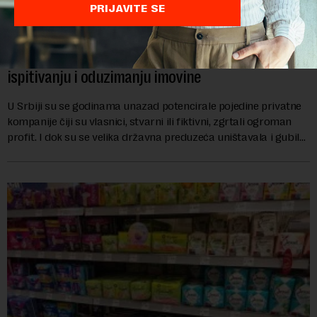
PRIJAVITE SE
Šta vredi lustracija ako su novci na sigurnom:
Posle promena doneti specijalni zakon o
ispitivanju i oduzimanju imovine
U Srbiji su se godinama unazad potencirale pojedine privatne
kompanije čiji su vlasnici, stvarni ili fiktivni, zgrtali ogroman
profit. I dok su se velika državna preduzeća uništavala i gubila
bitke na tržišt...