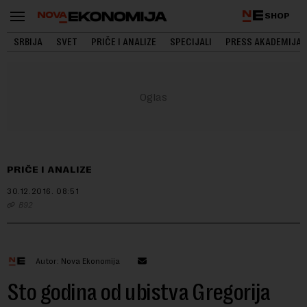
SHOP
SRBIJA
SVET
PRIČE I ANALIZE
SPECIJALI
PRESS AKADEMIJA
PRIČE I ANALIZE
30.12.2016.
08:51
B92
Autor: Nova Ekonomija
Sto godina od ubistva Gregorija