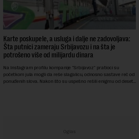
Karte poskupele, a usluga i dalje ne zadovoljava:
Šta putnici zameraju Srbijavozu i na šta je
potrošeno više od milijardu dinara
Na Instagram profilu kompanije "Srbijavoz" pratioci su
početkom jula mogli da reše slagalicu, odnosno sastave reč od
ponuđenih slova. Nakon što su uspešno rešili enigmu od deset
slova i dobili traženi pojam ...