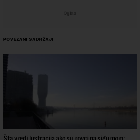
POVEZANI SADRŽAJI
Šta vredi lustracija ako su novci na sigurnom: