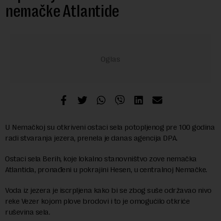
nemačke Atlantide
U Nemačkoj su otkriveni ostaci sela potopljenog pre 100 godina
radi stvaranja jezera, prenela je danas agencija DPA.
Ostaci sela Berih, koje lokalno stanovništvo zove nemačka
Atlantida, pronađeni u pokrajini Hesen, u centralnoj Nemačke.
Voda iz jezera je iscrpljena kako bi se zbog suše održavao nivo
reke Vezer kojom plove brodovi i to je omogućilo otkriće
ruševina sela.