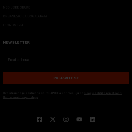
MEDIJSKE OBUKE
ORGANIZACIJA DOGADJAJA
EKONOM I JA
NEWSLETTER
PRIJAVITE SE
Ova stranica je zaštićena sa reCAPTCHA i primenjuju se
Google Politika privatnosti
i
Uslovi korišćenja usluge