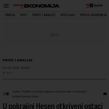
SHOP
SRBIJA
SVET
PRIČE I ANALIZE
SPECIJALI
PRESS AKADEMIJA
PRIČE I ANALIZE
20.08.2018.
09:58
Beta
Autor: Publika iz celog regiona učestvovala u snimanju
jedinstvenog videa
U pokrajini Hesen otkriveni ostaci