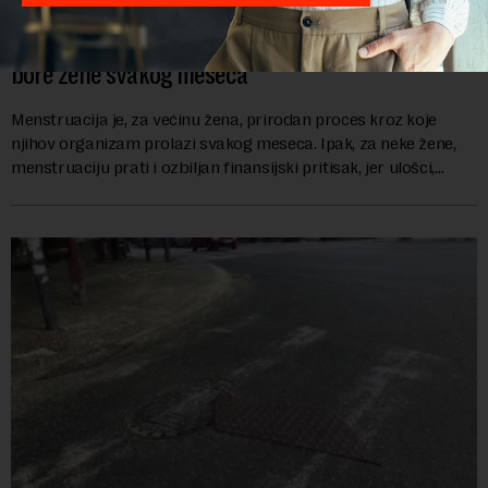
Menstrualno siromaštvo u Srbiji: Veći porez
plaćamo na uloške, nego na novine – s čime se sve
bore žene svakog meseca
Menstruacija je, za većinu žena, prirodan proces kroz koje
njihov organizam prolazi svakog meseca. Ipak, za neke žene,
menstruaciju prati i ozbiljan finansijski pritisak, jer ulošci,
lekovi za ublažavanje bo...