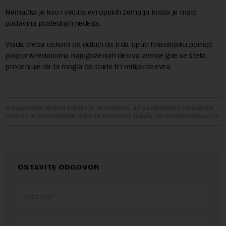
Nemačka je kao i većina evropskih zemalja imala je malo
padavina poslednjih nedelja.
Vlada treba uskoro da odluči da li da uputi finansijsku pomoć
poljoprivrednicima najugoženijih delova zemlje gde se šteta
procenjuje da bi mogla da bude tri milijarde evra.
Preuzimanje delova teksta je dozvoljeno, ali uz obavezno navođenje
izvora i uz postavljanje linka ka izvornom tekstu na novaekonomija.rs
OSTAVITE ODGOVOR