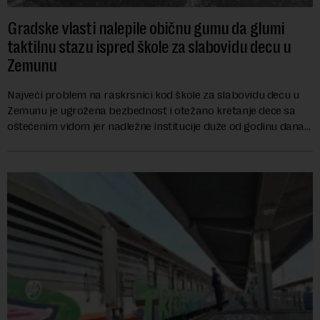
Gradske vlasti nalepile običnu gumu da glumi
taktilnu stazu ispred škole za slabovidu decu u
Zemunu
Najveći problem na raskrsnici kod škole za slabovidu decu u
Zemunu je ugrožena bezbednost i otežano kretanje dece sa
oštećenim vidom jer nadležne institucije duže od godinu dana
zanemaruju obavezu vraćanja t...