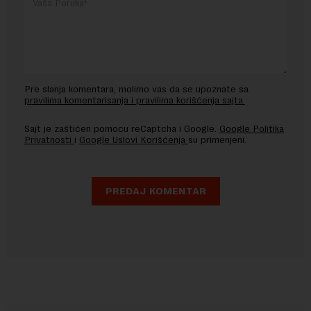
Pre slanja komentara, molimo vas da se upoznate sa
pravilima komentarisanja i pravilima korišćenja sajta.
Sajt je zaštićen pomocu reCaptcha i Google.
Google Politika
Privatnosti
i
Google Uslovi Korišćenja
su primenjeni.