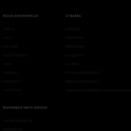
NOVA EKONOMIJA
O NAMA
SRBIJA
KONTAKT
SVET
MARKETING
KOLUMNE
IMPRESSUM
PRIČE I ANALIZE
NJUZLETER
VIDEO
KLIJENTI
PODCAST
POLITIKA PRIVATNOSTI
ODRŽIVOST
PRAVILA KORIŠĆENJA
LEPŠI ŽIVOT
SMERNICE ZA PRIMENU VEŠTAČKE INTELI
BUSSINES INFO GROUP
ONLINE EDUKACIJE
IZDAVAŠTVO