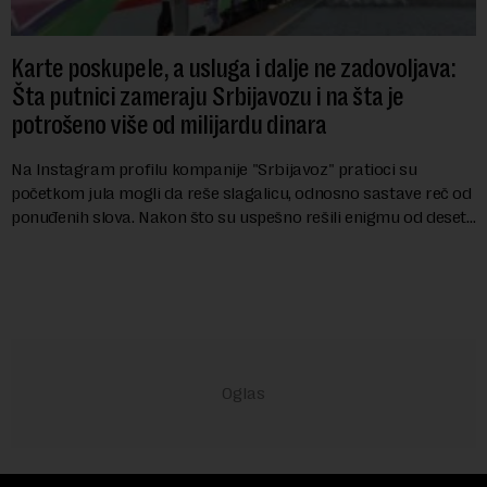
Karte poskupele, a usluga i dalje ne zadovoljava:
Šta putnici zameraju Srbijavozu i na šta je
potrošeno više od milijardu dinara
Na Instagram profilu kompanije "Srbijavoz" pratioci su
početkom jula mogli da reše slagalicu, odnosno sastave reč od
ponuđenih slova. Nakon što su uspešno rešili enigmu od deset
slova i dobili traženi pojam ...