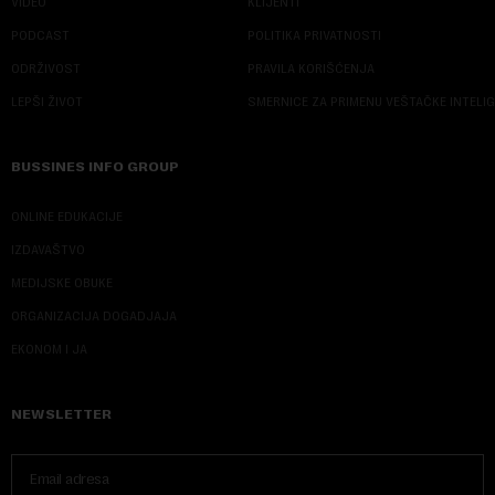
VIDEO
KLIJENTI
PODCAST
POLITIKA PRIVATNOSTI
ODRŽIVOST
PRAVILA KORIŠĆENJA
LEPŠI ŽIVOT
SMERNICE ZA PRIMENU VEŠTAČKE INTELI
BUSSINES INFO GROUP
ONLINE EDUKACIJE
IZDAVAŠTVO
MEDIJSKE OBUKE
ORGANIZACIJA DOGADJAJA
EKONOM I JA
NEWSLETTER