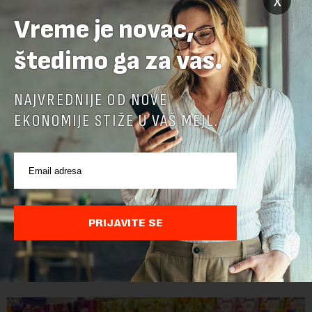
x
Vreme je novac,
štedimo ga za vas.
NAJVREDNIJE OD NOVE
EKONOMIJE STIŽE U VAŠ MEJL.
Šta vredi lustracija ako su novci na sigurnom:
Posle promena doneti specijalni zakon o
ispitivanju i oduzimanju imovine
U Srbiji su se godinama unazad potencirale pojedine privatne
PRIJAVITE SE
kompanije čiji su vlasnici, stvarni ili fiktivni, zgrtali ogroman
profit. I dok su se velika državna preduzeća uništavala i gubila
bitke na tržišt...