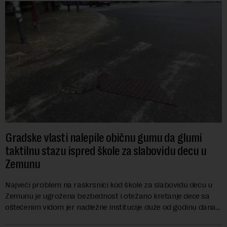
Gradske vlasti nalepile običnu gumu da glumi
taktilnu stazu ispred škole za slabovidu decu u
Zemunu
Najveći problem na raskrsnici kod škole za slabovidu decu u
Zemunu je ugrožena bezbednost i otežano kretanje dece sa
oštećenim vidom jer nadležne institucije duže od godinu dana
zanemaruju obavezu vraćanja t...