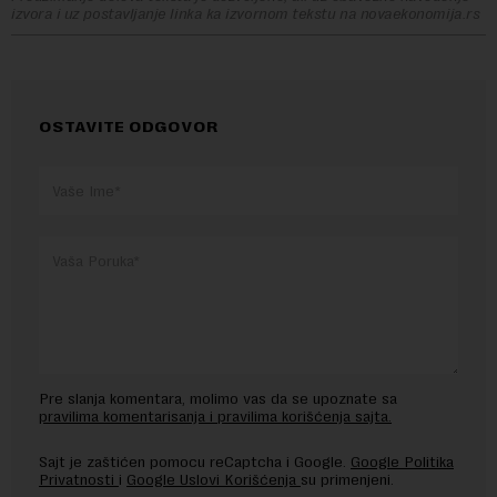
izvora i uz postavljanje linka ka izvornom tekstu na novaekonomija.rs
OSTAVITE ODGOVOR
Pre slanja komentara, molimo vas da se upoznate sa
pravilima komentarisanja i pravilima korišćenja sajta.
Sajt je zaštićen pomocu reCaptcha i Google.
Google Politika
Privatnosti
i
Google Uslovi Korišćenja
su primenjeni.