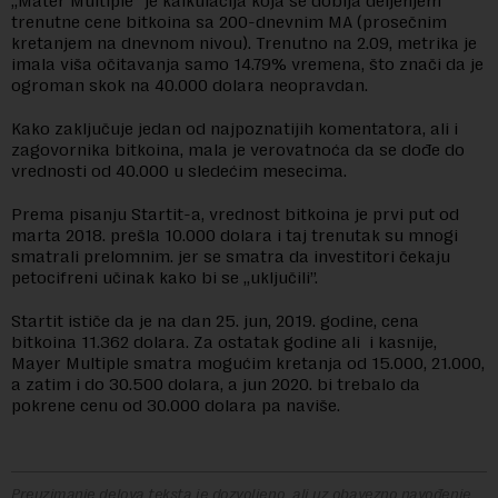
„Mater Multiple” je kalkulacija koja se dobija deljenjem
trenutne cene bitkoina sa 200-dnevnim MA (prosečnim
kretanjem na dnevnom nivou). Trenutno na 2.09, metrika je
imala viša očitavanja samo 14.79% vremena, što znači da je
ogroman skok na 40.000 dolara neopravdan.
Kako zaključuje jedan od najpoznatijih komentatora, ali i
zagovornika bitkoina, mala je verovatnoća da se dođe do
vrednosti od 40.000 u sledećim mesecima.
Prema pisanju Startit-a, vrednost bitkoina je prvi put od
marta 2018. prešla 10.000 dolara i taj trenutak su mnogi
smatrali prelomnim. jer se smatra da investitori čekaju
petocifreni učinak kako bi se „uključili”.
Startit ističe da je na dan 25. jun, 2019. godine, cena
bitkoina 11.362 dolara. Za ostatak godine ali i kasnije,
Mayer Multiple smatra mogućim kretanja od 15.000, 21.000,
a zatim i do 30.500 dolara, a jun 2020. bi trebalo da
pokrene cenu od 30.000 dolara pa naviše.
Preuzimanje delova teksta je dozvoljeno, ali uz obavezno navođenje