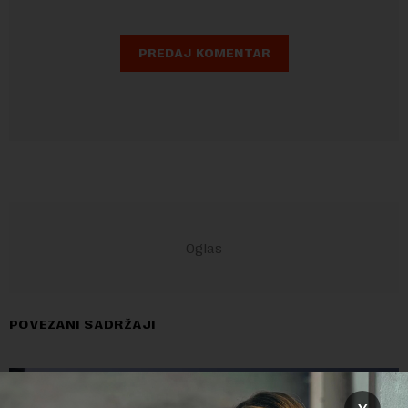
POVEZANI SADRŽAJI