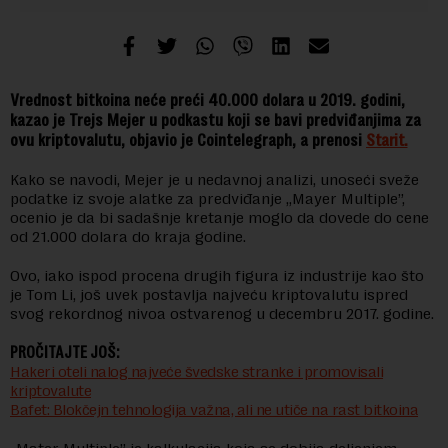
Vrednost bitkoina neće preći 40.000 dolara u 2019. godini,
kazao je Trejs Mejer u podkastu koji se bavi predviđanjima za
ovu kriptovalutu, objavio je Cointelegraph, a prenosi
Starit.
Kako se navodi, Mejer je u nedavnoj analizi, unoseći sveže
podatke iz svoje alatke za predviđanje „Mayer Multiple”,
ocenio je da bi sadašnje kretanje moglo da dovede do cene
od 21.000 dolara do kraja godine.
Ovo, iako ispod procena drugih figura iz industrije kao što
je Tom Li, još uvek postavlja najveću kriptovalutu ispred
svog rekordnog nivoa ostvarenog u decembru 2017. godine.
PROČITAJTE JOŠ:
Hakeri oteli nalog najveće švedske stranke i promovisali
kriptovalute
Bafet: Blokčejn tehnologija važna, ali ne utiče na rast bitkoina