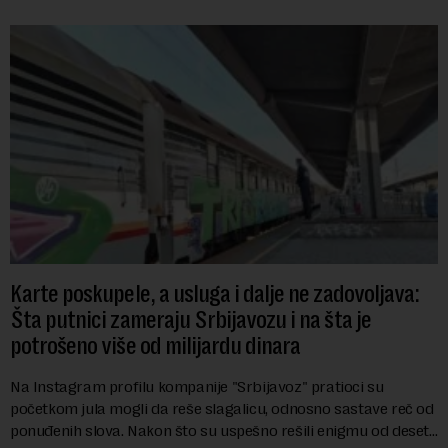
Karte poskupele, a usluga i dalje ne zadovoljava:
Šta putnici zameraju Srbijavozu i na šta je
potrošeno više od milijardu dinara
Na Instagram profilu kompanije "Srbijavoz" pratioci su
početkom jula mogli da reše slagalicu, odnosno sastave reč od
ponuđenih slova. Nakon što su uspešno rešili enigmu od deset