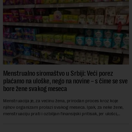
Menstrualno siromaštvo u Srbiji: Veći porez
plaćamo na uloške, nego na novine – s čime se sve
bore žene svakog meseca
Menstruacija je, za većinu žena, prirodan proces kroz koje
njihov organizam prolazi svakog meseca. Ipak, za neke žene,
menstruaciju prati i ozbiljan finansijski pritisak, jer ulošci,
lekovi za ublažavanje bo...