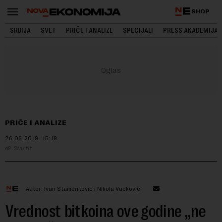
SHOP
SRBIJA
SVET
PRIČE I ANALIZE
SPECIJALI
PRESS AKADEMIJA
PRIČE I ANALIZE
26.06.2019.
15:19
Startit
Autor: Ivan Stamenković i Nikola Vučković
Vrednost bitkoina ove godine „ne