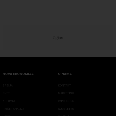
slova i dobili traženi pojam ...
NOVA EKONOMIJA
O NAMA
SRBIJA
KONTAKT
SVET
MARKETING
KOLUMNE
IMPRESSUM
PRIČE I ANALIZE
NJUZLETER