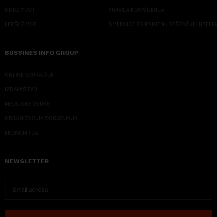
ODRŽIVOST
PRAVILA KORIŠĆENJA
LEPŠI ŽIVOT
SMERNICE ZA PRIMENU VEŠTAČKE INTELI
BUSSINES INFO GROUP
ONLINE EDUKACIJE
IZDAVAŠTVO
MEDIJSKE OBUKE
ORGANIZACIJA DOGADJAJA
EKONOM I JA
NEWSLETTER