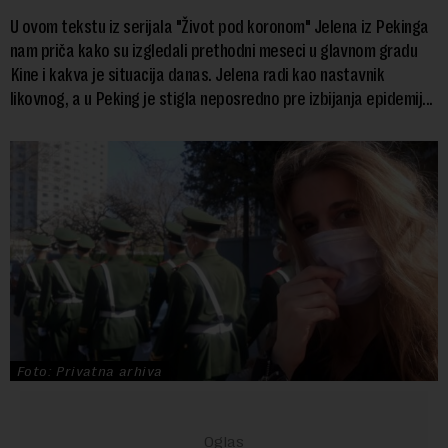
U ovom tekstu iz serijala "Život pod koronom" Jelena iz Pekinga
nam priča kako su izgledali prethodni meseci u glavnom gradu
Kine i kakva je situacija danas. Jelena radi kao nastavnik
likovnog, a u Peking je stigla neposredno pre izbijanja epidemij...
Foto: Privatna arhiva