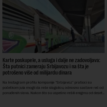
Karte poskupele, a usluga i dalje ne zadovoljava:
Šta putnici zameraju Srbijavozu i na šta je
potrošeno više od milijardu dinara
Na Instagram profilu kompanije "Srbijavoz" pratioci su
početkom jula mogli da reše slagalicu, odnosno sastave reč od
ponuđenih slova. Nakon što su uspešno rešili enigmu od deset
slova i dobili traženi pojam ...