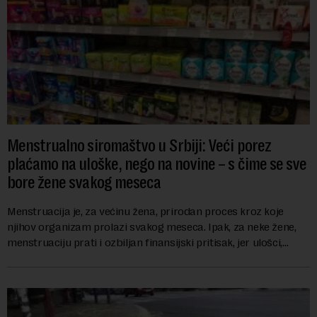
Menstrualno siromaštvo u Srbiji: Veći porez
plaćamo na uloške, nego na novine – s čime se sve
bore žene svakog meseca
Menstruacija je, za većinu žena, prirodan proces kroz koje
njihov organizam prolazi svakog meseca. Ipak, za neke žene,
menstruaciju prati i ozbiljan finansijski pritisak, jer ulošci,
lekovi za ublažavanje bo...