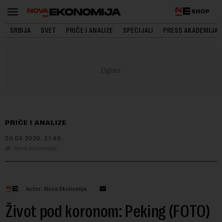
SHOP
SRBIJA
SVET
PRIČE I ANALIZE
SPECIJALI
PRESS AKADEMIJA
PRIČE I ANALIZE
20.03.2020.
21:40
Nova ekonomija
Autor: Nova Ekonomija
Život pod koronom: Peking (FOTO)