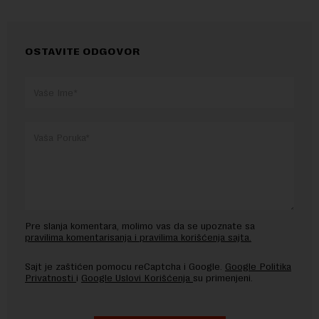
OSTAVITE ODGOVOR
Pre slanja komentara, molimo vas da se upoznate sa
pravilima komentarisanja i pravilima korišćenja sajta.
Sajt je zaštićen pomocu reCaptcha i Google.
Google Politika
Privatnosti
i
Google Uslovi Korišćenja
su primenjeni.