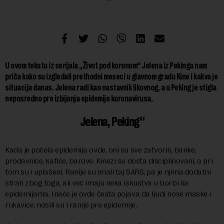
U ovom tekstu iz serijala „Život pod koronom“ Jelena iz Pekinga nam
priča kako su izgledali prethodni meseci u glavnom gradu Kine i kakva je
situacija danas. Jelena radi kao nastavnik likovnog, a u Peking je stigla
neposredno pre izbijanja epidemije koronavirusa.
Jelena, Peking
Kada je počela epidemija ovde, oni su sve zatvorili, banke,
prodavnice, kafiće, barove. Kinezi su dosta disciplinovani, a pri
tom su i uplašeni. Ranije su imali taj SARS, pa je njima dodatni
strah zbog toga, ali već imaju neka iskustva u borbi sa
epidemijama. Inače je ovde česta pojava da ljudi nose maske i
rukavice, nosili su i ranije pre epidemije.