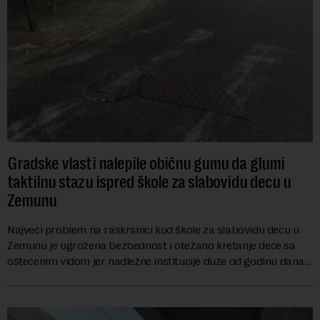
Gradske vlasti nalepile običnu gumu da glumi
taktilnu stazu ispred škole za slabovidu decu u
Zemunu
Najveći problem na raskrsnici kod škole za slabovidu decu u
Zemunu je ugrožena bezbednost i otežano kretanje dece sa
oštećenim vidom jer nadležne institucije duže od godinu dana
zanemaruju obavezu vraćanja t...