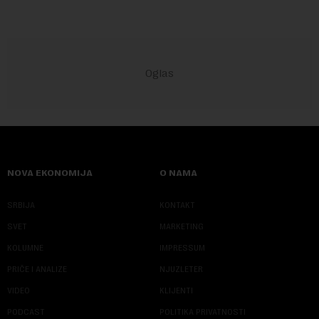
NOVA EKONOMIJA
O NAMA
SRBIJA
KONTAKT
SVET
MARKETING
KOLUMNE
IMPRESSUM
PRIČE I ANALIZE
NJUZLETER
VIDEO
KLIJENTI
PODCAST
POLITIKA PRIVATNOSTI