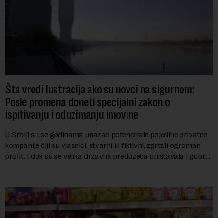
Šta vredi lustracija ako su novci na sigurnom:
Posle promena doneti specijalni zakon o
ispitivanju i oduzimanju imovine
U Srbiji su se godinama unazad potencirale pojedine privatne
kompanije čiji su vlasnici, stvarni ili fiktivni, zgrtali ogroman
profit. I dok su se velika državna preduzeća uništavala i gubila
bitke na tržišt...