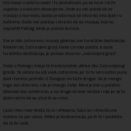
Oni imaju u sebi tu svest i tu poslušnost, pa se bore i drže
zajedno u ovakvim situacijama. Ovde su već počeli da se
vraćaju u normalu, dosta prodavnica se otvorilo, ima ljudi i u
kafićima. Sada već počinju i stranci da se vraćaju, koji su
napustili Peking, kada je počela korona.
Sve je bilo zatvoreno, muzeji, galerije, sve turističke destinacije.
Kineski zid, Zabranjeni grad, bivša carska palata, a sada
turistička destinacija, je postao stvarno „zabranjeni grad“.
Ovde u Pekingu imaju te tradicionalne uličice oko Zabranjenog
grada. Te uličice su još uvek zatvorene, jer bi tu verovatno puno
ljudi i turista pohrlilo. U Šangaju mi kaže drugar da je mnogo
toga već otvoreno i da je mnogo življe. Meni je sve u početku
delovalo kao preterano, a sa druge strane možda i nije jer je to
jedini način da se izboriš sa ovim.
Ljudi i Kini rade dosta brzo i efikasno, tako su i otvorili onu
bolnicu za par dana. Velika je konkurencija, pa ih to i podstiče
da brže rade.