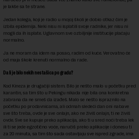
je lakše sa te strane.
Jedan kolega, koji je radio u mojoj školi je dobio otkaz čim je
izbila epidemija. Neki nisu ni isplatili svoje radnike, jer nisu ni
mogli da ih isplate. Uglavnom sve ozbiljnije institucije plaćaju
normalno.
Ja ne moram da idem na posao, radim od kuće. Verovatno će
od maja škole krenuti normalno da rade.
Da li je bilo nekih nestašica po gradu?
Kod Kineza je drugačiji sistem. Bilo je nešto malo u početku pred
karantin, sa tim što u Pekingu nikada nije bila ona konkretna
zabrana da ne smeš da izađeš. Malo se nešto ispraznilo na
početku po prodavnicama, ali odmah sledeći dan oni nabave
sve što treba, ovde je sve onlajn, ako ne živiš onlajn, ti ne živiš
ovde. Sve se kupuje preko aplikacija, ako ti u sred noći treba lek
ili ti se jede egzotično voće, naručiš preko aplikacije i donesu ti
za 20 minuta, sa tim što sada ostavljaju sve ispred zgrade, ima