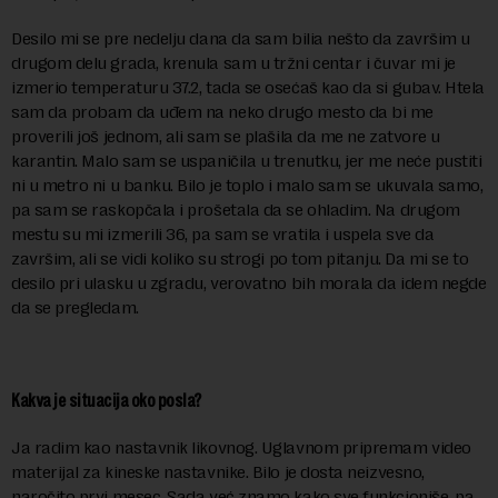
Desilo mi se pre nedelju dana da sam bilia nešto da završim u
drugom delu grada, krenula sam u tržni centar i čuvar mi je
izmerio temperaturu 37.2, tada se osećaš kao da si gubav. Htela
sam da probam da uđem na neko drugo mesto da bi me
proverili još jednom, ali sam se plašila da me ne zatvore u
karantin. Malo sam se uspaničila u trenutku, jer me neće pustiti
ni u metro ni u banku. Bilo je toplo i malo sam se ukuvala samo,
pa sam se raskopčala i prošetala da se ohladim. Na drugom
mestu su mi izmerili 36, pa sam se vratila i uspela sve da
završim, ali se vidi koliko su strogi po tom pitanju. Da mi se to
desilo pri ulasku u zgradu, verovatno bih morala da idem negde
da se pregledam.
Kakva je situacija oko posla?
Ja radim kao nastavnik likovnog. Uglavnom pripremam video
materijal za kineske nastavnike. Bilo je dosta neizvesno,
naročito prvi mesec. Sada već znamo kako sve funkcioniše, pa