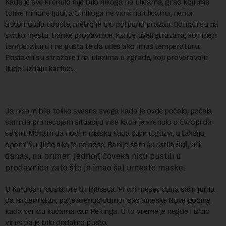
Kada je sve krenulo nije bilo nikoga na ulicama, grad koji ima
tolike milione ljudi, a ti nikoga ne vidiš na ulicama, nema
automobila uopšte, metro je bio potpuno prazan. Odmah su na
svako mestu, banke prodavnice, kafiće uveli stražara, koji meri
temperaturu i ne pušta te da uđeš ako imaš temperaturu.
Postavili su stražare i na ulazima u zgrade, koji proveravaju
ljude i izdaju kartice.
Ja nisam bila toliko svesna svega kada je ovde počelo, počela
sam da primećujem situaciju više kada je krenulo u Evropi da
se širi. Moram da nosim masku kada sam u gužvi, u taksiju,
, ali
opominju ljude ako je ne nose. Ranije sam koristila
šal
danas, na primer, jednog čoveka nisu pustili u
prodavnicu zato što je imao šal umesto maske.
U Kinu sam došla pre tri meseca. Prvih mesec dana sam jurila
da nađem stan, pa je krenuo odmor oko kineske Nove godine,
kada svi idu kućama van Pekinga. U to vreme je negde i izbio
virus pa je bilo dodatno pusto.