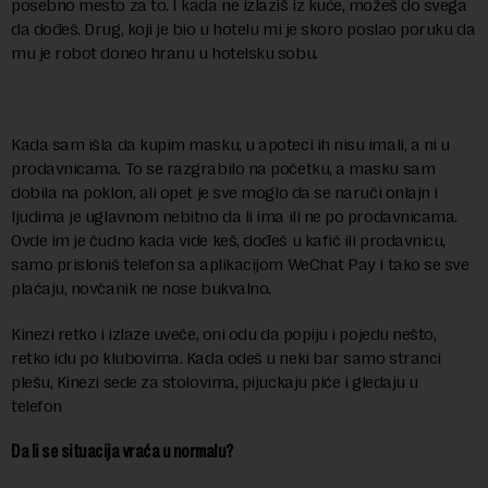
posebno mesto za to. I kada ne izlaziš iz kuće, možeš do svega
da dođeš. Drug, koji je bio u hotelu mi je skoro poslao poruku da
mu je robot doneo hranu u hotelsku sobu.
Kada sam išla da kupim masku, u apoteci ih nisu imali, a ni u
prodavnicama. To se razgrabilo na početku, a masku sam
dobila na poklon, ali opet je sve moglo da se naruči onlajn i
ljudima je uglavnom nebitno da li ima ili ne po prodavnicama.
Ovde im je čudno kada vide keš, dođeš u kafić ili prodavnicu,
samo prisloniš telefon sa aplikacijom WeChat Pay i tako se sve
plaćaju, novčanik ne nose bukvalno.
Kinezi retko i izlaze uveče, oni odu da popiju i pojedu nešto,
retko idu po klubovima. Kada odeš u neki bar samo stranci
plešu, Kinezi sede za stolovima, pijuckaju piće i gledaju u
telefon
Da li se situacija vraća u normalu?