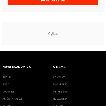
PRIJAVITE SE
NOVA EKONOMIJA
O NAMA
SRBIJA
KONTAKT
SVET
MARKETING
KOLUMNE
IMPRESSUM
PRIČE I ANALIZE
NJUZLETER
VIDEO
KLIJENTI