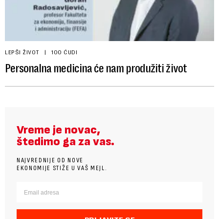
LEPŠI ŽIVOT
100 ĆUDI
Personalna medicina će nam produžiti život
Vreme je novac,
štedimo ga za vas.
NAJVREDNIJE OD NOVE
EKONOMIJE STIŽE U VAŠ MEJL.