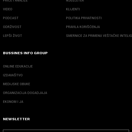
PRIČE I ANALIZE
NJUZLETER
VIDEO
KLIJENTI
PODCAST
POLITIKA PRIVATNOSTI
ODRŽIVOST
PRAVILA KORIŠĆENJA
LEPŠI ŽIVOT
SMERNICE ZA PRIMENU VEŠTAČKE INTELI
BUSSINES INFO GROUP
ONLINE EDUKACIJE
IZDAVAŠTVO
MEDIJSKE OBUKE
ORGANIZACIJA DOGADJAJA
EKONOM I JA
NEWSLETTER