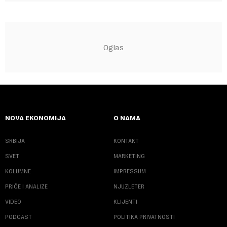
NOVA EKONOMIJA
O NAMA
SRBIJA
KONTAKT
SVET
MARKETING
KOLUMNE
IMPRESSUM
PRIČE I ANALIZE
NJUZLETER
VIDEO
KLIJENTI
PODCAST
POLITIKA PRIVATNOSTI