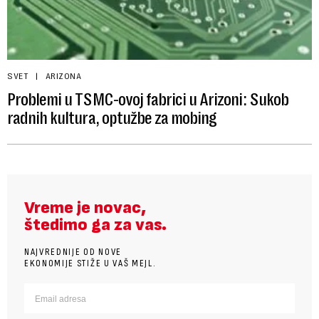
SVET
ARIZONA
Problemi u TSMC-ovoj fabrici u Arizoni: Sukob
radnih kultura, optužbe za mobing
Vreme je novac,
štedimo ga za vas.
NAJVREDNIJE OD NOVE
EKONOMIJE STIŽE U VAŠ MEJL.