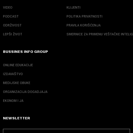
VIDEO
KLIJENTI
PODCAST
POLITIKA PRIVATNOSTI
ODRŽIVOST
PRAVILA KORIŠĆENJA
LEPŠI ŽIVOT
SMERNICE ZA PRIMENU VEŠTAČKE INTELI
BUSSINES INFO GROUP
ONLINE EDUKACIJE
IZDAVAŠTVO
MEDIJSKE OBUKE
ORGANIZACIJA DOGADJAJA
EKONOM I JA
NEWSLETTER