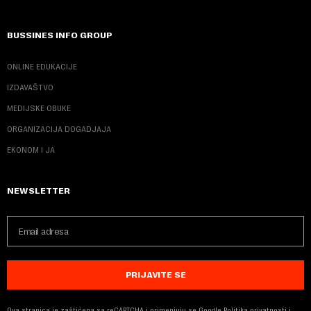
BUSSINES INFO GROUP
ONLINE EDUKACIJE
IZDAVAŠTVO
MEDIJSKE OBUKE
ORGANIZACIJA DOGADJAJA
EKONOM I JA
NEWSLETTER
PRIJAVITE SE
Ova stranica je zaštićena sa reCAPTCHA i primenjuju se
Google Politika privatnosti
i