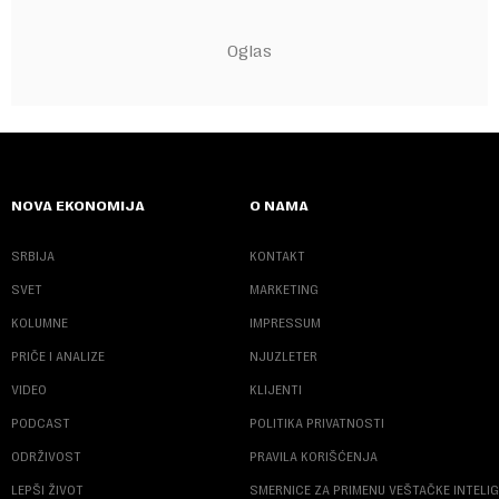
NOVA EKONOMIJA
O NAMA
SRBIJA
KONTAKT
SVET
MARKETING
KOLUMNE
IMPRESSUM
PRIČE I ANALIZE
NJUZLETER
VIDEO
KLIJENTI
PODCAST
POLITIKA PRIVATNOSTI
ODRŽIVOST
PRAVILA KORIŠĆENJA
LEPŠI ŽIVOT
SMERNICE ZA PRIMENU VEŠTAČKE INTELI