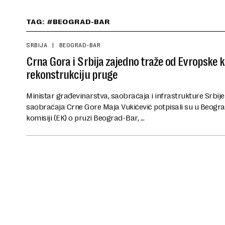
TAG: #BEOGRAD-BAR
SRBIJA
BEOGRAD-BAR
Crna Gora i Srbija zajedno traže od Evropske k
rekonstrukciju pruge
Ministar građevinarstva, saobraćaja i infrastrukture Srbije
saobraćaja Crne Gore Maja Vukićević potpisali su u Beogr
komisiji (EK) o pruzi Beograd-Bar, ...