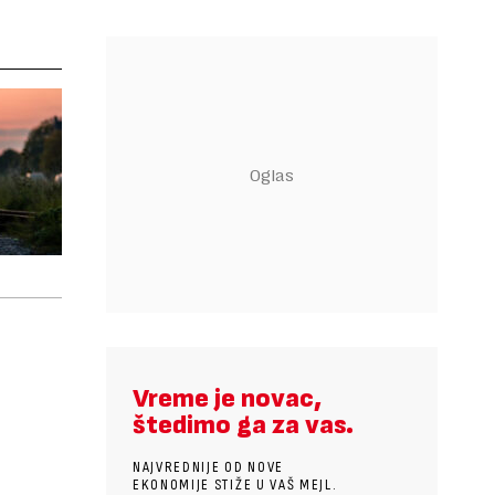
Vreme je novac,
štedimo ga za vas.
NAJVREDNIJE OD NOVE
EKONOMIJE STIŽE U VAŠ MEJL.