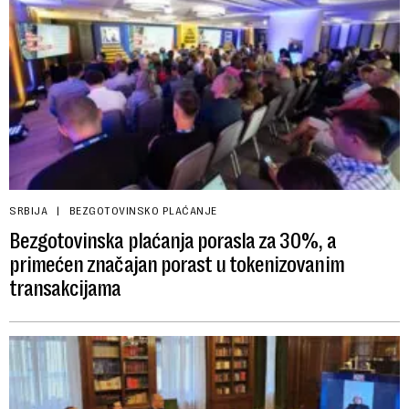
SRBIJA
BEZGOTOVINSKO PLAĆANJE
Bezgotovinska plaćanja porasla za 30%, a
primećen značajan porast u tokenizovanim
transakcijama