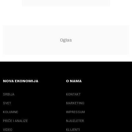
NOVA EKONOMIJA
O NAMA
SRBIJA
KONTAKT
SVET
MARKETING
KOLUMNE
IMPRESSUM
PRIČE I ANALIZE
NJUZLETER
VIDEO
KLIJENTI