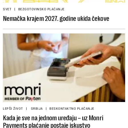
SVET
BEZGOTOVINSKO PLAĆANJE
Nemačka krajem 2027. godine ukida čekove
LEPŠI ŽIVOT
SRBIJA
BESKONTAKTNO PLAĆANJE
Kada je sve na jednom uređaju – uz Monri
Payments plaćanje postaje iskustvo