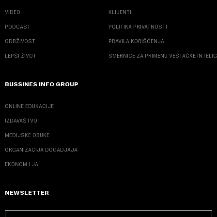
VIDEO
KLIJENTI
PODCAST
POLITIKA PRIVATNOSTI
ODRŽIVOST
PRAVILA KORIŠĆENJA
LEPŠI ŽIVOT
SMERNICE ZA PRIMENU VEŠTAČKE INTELI
BUSSINES INFO GROUP
ONLINE EDUKACIJE
IZDAVAŠTVO
MEDIJSKE OBUKE
ORGANIZACIJA DOGADJAJA
EKONOM I JA
NEWSLETTER