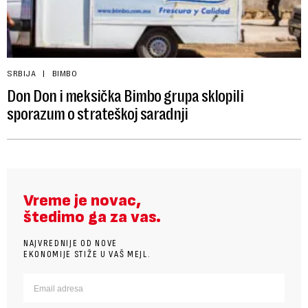
SRBIJA
BIMBO
Don Don i meksička Bimbo grupa sklopili
sporazum o strateškoj saradnji
Vreme je novac,
štedimo ga za vas.
NAJVREDNIJE OD NOVE
EKONOMIJE STIŽE U VAŠ MEJL.