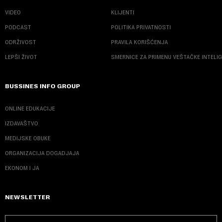
VIDEO
KLIJENTI
PODCAST
POLITIKA PRIVATNOSTI
ODRŽIVOST
PRAVILA KORIŠĆENJA
LEPŠI ŽIVOT
SMERNICE ZA PRIMENU VEŠTAČKE INTELI
BUSSINES INFO GROUP
ONLINE EDUKACIJE
IZDAVAŠTVO
MEDIJSKE OBUKE
ORGANIZACIJA DOGADJAJA
EKONOM I JA
NEWSLETTER