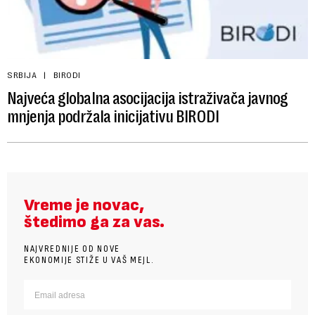
SRBIJA
BIRODI
Najveća globalna asocijacija istraživača javnog
mnjenja podržala inicijativu BIRODI
Vreme je novac,
štedimo ga za vas.
NAJVREDNIJE OD NOVE
EKONOMIJE STIŽE U VAŠ MEJL.