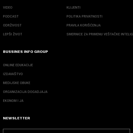
VIDEO
KLIJENTI
PODCAST
POLITIKA PRIVATNOSTI
ODRŽIVOST
PRAVILA KORIŠĆENJA
LEPŠI ŽIVOT
SMERNICE ZA PRIMENU VEŠTAČKE INTELI
BUSSINES INFO GROUP
ONLINE EDUKACIJE
IZDAVAŠTVO
MEDIJSKE OBUKE
ORGANIZACIJA DOGADJAJA
EKONOM I JA
NEWSLETTER