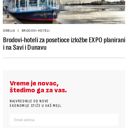
SRBIJA
BRODOVI-HOTELI
Brodovi-hoteli za posetioce izložbe EXPO planirani
i na Savi i Dunavu
Vreme je novac,
štedimo ga za vas.
NAJVREDNIJE OD NOVE
EKONOMIJE STIŽE U VAŠ MEJL.