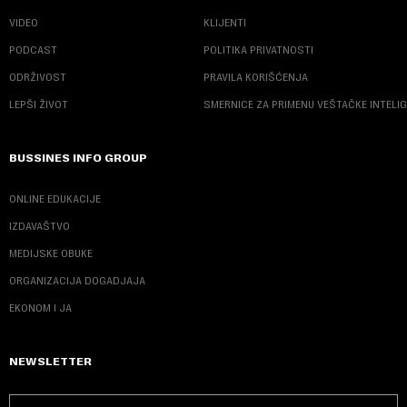
VIDEO
KLIJENTI
PODCAST
POLITIKA PRIVATNOSTI
ODRŽIVOST
PRAVILA KORIŠĆENJA
LEPŠI ŽIVOT
SMERNICE ZA PRIMENU VEŠTAČKE INTELI
BUSSINES INFO GROUP
ONLINE EDUKACIJE
IZDAVAŠTVO
MEDIJSKE OBUKE
ORGANIZACIJA DOGADJAJA
EKONOM I JA
NEWSLETTER