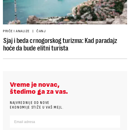
PRIČE I ANALIZE
ČANJ
Sjaj i beda crnogorskog turizma: Kad paradajz
hoće da bude elitni turista
Vreme je novac,
štedimo ga za vas.
NAJVREDNIJE OD NOVE
EKONOMIJE STIŽE U VAŠ MEJL.