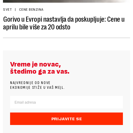
SVET
CENE BENZINA
Gorivo u Evropi nastavlja da poskupljuje: Cene u
aprilu bile više za 20 odsto
Vreme je novac,
štedimo ga za vas.
NAJVREDNIJE OD NOVE
EKONOMIJE STIŽE U VAŠ MEJL.
PRIJAVITE SE