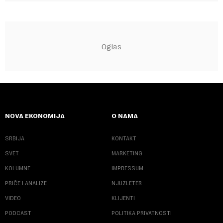
NOVA EKONOMIJA
O NAMA
SRBIJA
KONTAKT
SVET
MARKETING
KOLUMNE
IMPRESSUM
PRIČE I ANALIZE
NJUZLETER
VIDEO
KLIJENTI
PODCAST
POLITIKA PRIVATNOSTI