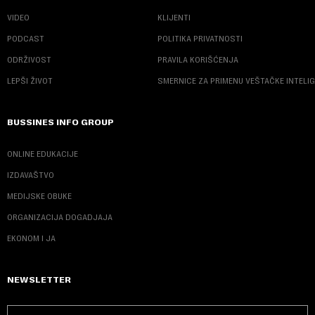
VIDEO
KLIJENTI
PODCAST
POLITIKA PRIVATNOSTI
ODRŽIVOST
PRAVILA KORIŠĆENJA
LEPŠI ŽIVOT
SMERNICE ZA PRIMENU VEŠTAČKE INTELI
BUSSINES INFO GROUP
ONLINE EDUKACIJE
IZDAVAŠTVO
MEDIJSKE OBUKE
ORGANIZACIJA DOGADJAJA
EKONOM I JA
NEWSLETTER