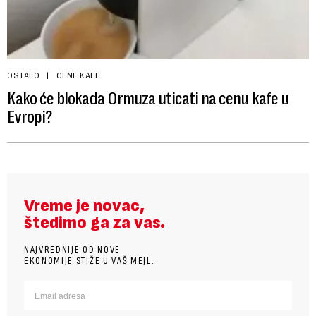
OSTALO
CENE KAFE
Kako će blokada Ormuza uticati na cenu kafe u
Evropi?
Vreme je novac,
štedimo ga za vas.
NAJVREDNIJE OD NOVE
EKONOMIJE STIŽE U VAŠ MEJL.